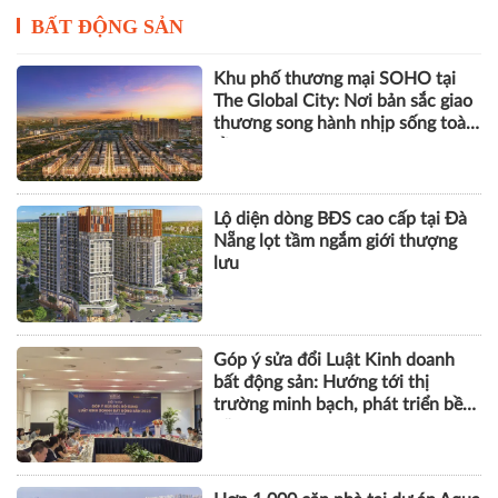
BẤT ĐỘNG SẢN
Khu phố thương mại SOHO tại
The Global City: Nơi bản sắc giao
thương song hành nhịp sống toàn
cầu
Lộ diện dòng BĐS cao cấp tại Đà
Nẵng lọt tầm ngắm giới thượng
lưu
Góp ý sửa đổi Luật Kinh doanh
bất động sản: Hướng tới thị
trường minh bạch, phát triển bền
vững