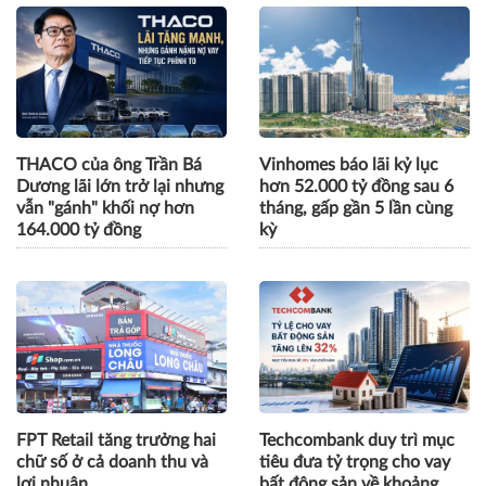
THACO của ông Trần Bá
Vinhomes báo lãi kỷ lục
Dương lãi lớn trở lại nhưng
hơn 52.000 tỷ đồng sau 6
vẫn "gánh" khối nợ hơn
tháng, gấp gần 5 lần cùng
164.000 tỷ đồng
kỳ
FPT Retail tăng trưởng hai
Techcombank duy trì mục
chữ số ở cả doanh thu và
tiêu đưa tỷ trọng cho vay
lợi nhuận
bất động sản về khoảng