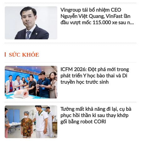
Vingroup tái bổ nhiệm CEO
Nguyễn Việt Quang, VinFast lần
đầu vượt mốc 115.000 xe sau nửa
năm
SỨC KHỎE
ICFM 2026: Đột phá mới trong
phát triển Y học bào thai và Di
truyền học trước sinh
Tưởng mất khả năng đi lại, cụ bà
phục hồi thần kì sau thay khớp
gối bằng robot CORI