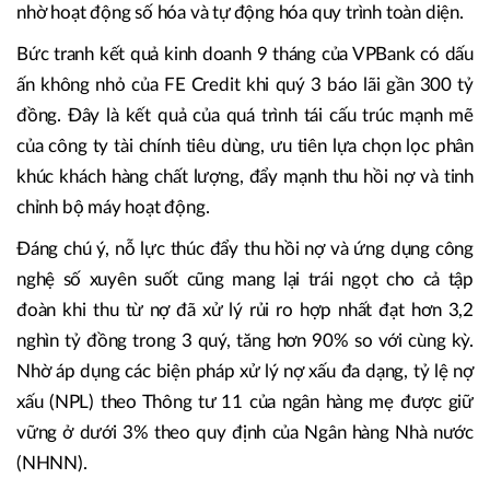
nhờ hoạt động số hóa và tự động hóa quy trình toàn diện.
Bức tranh kết quả kinh doanh 9 tháng của VPBank có dấu
ấn không nhỏ của FE Credit khi quý 3 báo lãi gần 300 tỷ
đồng. Đây là kết quả của quá trình tái cấu trúc mạnh mẽ
của công ty tài chính tiêu dùng, ưu tiên lựa chọn lọc phân
khúc khách hàng chất lượng, đẩy mạnh thu hồi nợ và tinh
chỉnh bộ máy hoạt động.
Đáng chú ý, nỗ lực thúc đẩy thu hồi nợ và ứng dụng công
nghệ số xuyên suốt cũng mang lại trái ngọt cho cả tập
đoàn khi thu từ nợ đã xử lý rủi ro hợp nhất đạt hơn 3,2
nghìn tỷ đồng trong 3 quý, tăng hơn 90% so với cùng kỳ.
Nhờ áp dụng các biện pháp xử lý nợ xấu đa dạng, tỷ lệ nợ
xấu (NPL) theo Thông tư 11 của ngân hàng mẹ được giữ
vững ở dưới 3% theo quy định của Ngân hàng Nhà nước
(NHNN).