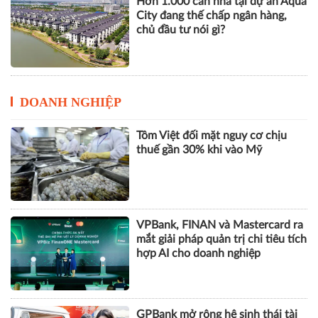
Hơn 1.000 căn nhà tại dự án Aqua
City đang thế chấp ngân hàng,
chủ đầu tư nói gì?
DOANH NGHIỆP
Tôm Việt đối mặt nguy cơ chịu
thuế gần 30% khi vào Mỹ
VPBank, FINAN và Mastercard ra
mắt giải pháp quản trị chi tiêu tích
hợp AI cho doanh nghiệp
GPBank mở rộng hệ sinh thái tài