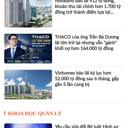
Novaland báo lãi 912 tỷ đồng,
khoản thu tài chính hơn 1.700 tỷ
đồng trở thành điểm tựa lợi
nhuận
THACO của ông Trần Bá Dương
lãi lớn trở lại nhưng vẫn "gánh"
khối nợ hơn 164.000 tỷ đồng
Vinhomes báo lãi kỷ lục hơn
52.000 tỷ đồng sau 6 tháng, gấp
gần 5 lần cùng kỳ
KHOA HỌC QUẢN LÝ
Yêu cầu sửa đổi Bộ luật Hình sự