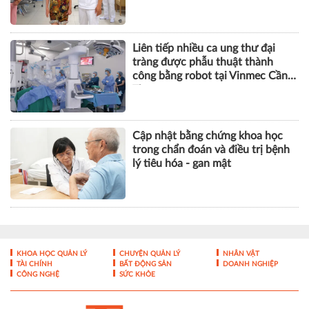
Liên tiếp nhiều ca ung thư đại
tràng được phẫu thuật thành
công bằng robot tại Vinmec Cần
Thơ
Cập nhật bằng chứng khoa học
trong chẩn đoán và điều trị bệnh
lý tiêu hóa - gan mật
KHOA HỌC QUẢN LÝ
CHUYỆN QUẢN LÝ
NHÂN VẬT
TÀI CHÍNH
BẤT ĐỘNG SẢN
DOANH NGHIỆP
CÔNG NGHỆ
SỨC KHỎE