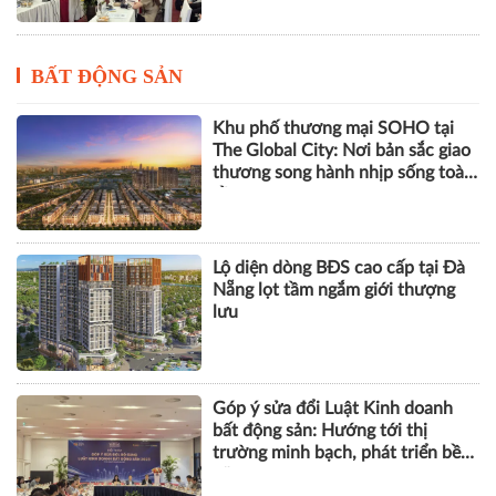
BẤT ĐỘNG SẢN
Khu phố thương mại SOHO tại
The Global City: Nơi bản sắc giao
thương song hành nhịp sống toàn
cầu
Lộ diện dòng BĐS cao cấp tại Đà
Nẵng lọt tầm ngắm giới thượng
lưu
Góp ý sửa đổi Luật Kinh doanh
bất động sản: Hướng tới thị
trường minh bạch, phát triển bền
vững