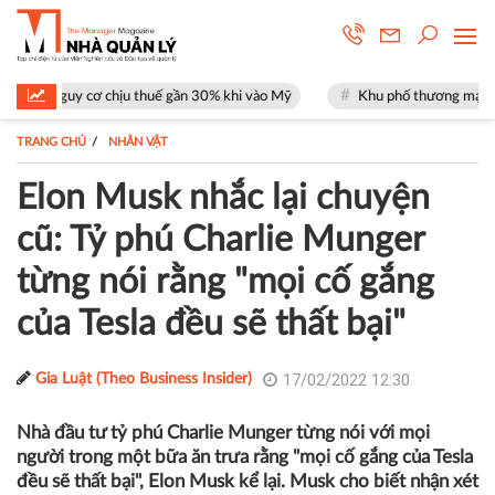
 cơ chịu thuế gần 30% khi vào Mỹ
Khu phố thương mại SOHO tại The G
TRANG CHỦ
NHÂN VẬT
Elon Musk nhắc lại chuyện
cũ: Tỷ phú Charlie Munger
từng nói rằng "mọi cố gắng
của Tesla đều sẽ thất bại"
17/02/2022 12:30
Gia Luật (Theo Business Insider)
Nhà đầu tư tỷ phú Charlie Munger từng nói với mọi
người trong một bữa ăn trưa rằng "mọi cố gắng của Tesla
đều sẽ thất bại", Elon Musk kể lại. Musk cho biết nhận xét