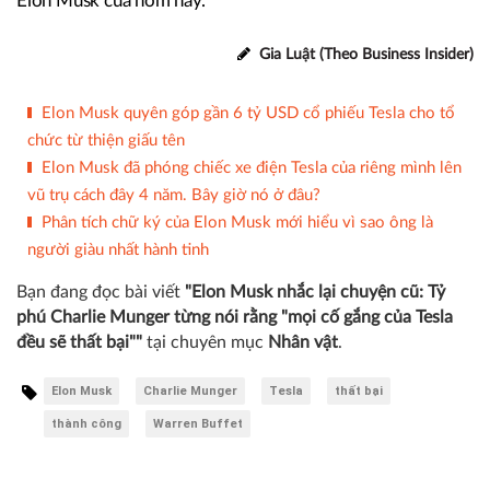
Elon Musk của hôm nay. "
Gia Luật (Theo Business Insider)
Elon Musk quyên góp gần 6 tỷ USD cổ phiếu Tesla cho tổ
chức từ thiện giấu tên
Elon Musk đã phóng chiếc xe điện Tesla của riêng mình lên
vũ trụ cách đây 4 năm. Bây giờ nó ở đâu?
Phân tích chữ ký của Elon Musk mới hiểu vì sao ông là
người giàu nhất hành tinh
Bạn đang đọc bài viết
"Elon Musk nhắc lại chuyện cũ: Tỷ
phú Charlie Munger từng nói rằng "mọi cố gắng của Tesla
đều sẽ thất bại""
tại chuyên mục
Nhân vật
.
Elon Musk
Charlie Munger
Tesla
thất bại
thành công
Warren Buffet