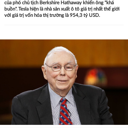
của phó chủ tịch Berkshire Hathaway khiến ông "khá
buồn". Tesla hiện là nhà sản xuất ô tô giá trị nhất thế giới
với giá trị vốn hóa thị trường là 954,3 tỷ USD.