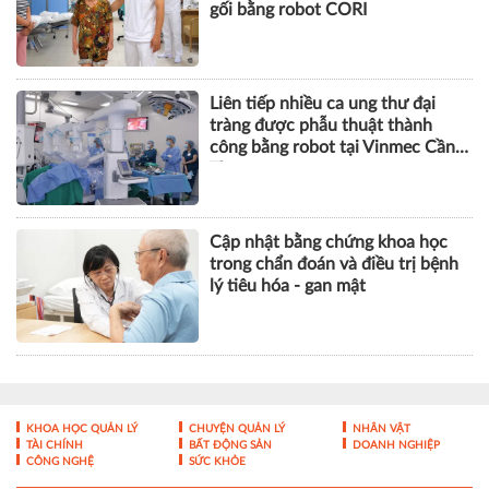
gối bằng robot CORI
Liên tiếp nhiều ca ung thư đại
tràng được phẫu thuật thành
công bằng robot tại Vinmec Cần
Thơ
Cập nhật bằng chứng khoa học
trong chẩn đoán và điều trị bệnh
lý tiêu hóa - gan mật
KHOA HỌC QUẢN LÝ
CHUYỆN QUẢN LÝ
NHÂN VẬT
TÀI CHÍNH
BẤT ĐỘNG SẢN
DOANH NGHIỆP
CÔNG NGHỆ
SỨC KHỎE