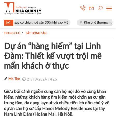
 chịu thuế gần 30% khi vào Mỹ
Khu phố thương mại SOHO tại The Glob
TRANG CHỦ
BẤT ĐỘNG SẢN
Dự án “hàng hiếm” tại Linh
Đàm: Thiết kế vượt trội mê
mẩn khách ở thực
21/10/2024 14:25
Mr. Tee
Giữa bối cảnh nguồn cung căn hộ nội đô vô cùng khan
hiếm, những khách hàng tìm kiếm một chốn an cư gần
trung tâm, đa dạng layout và nhiều tiện ích dồn chú ý về
dự án căn hộ sơ cấp Hanoi Melody Residences tại Tây
Nam Linh Đàm (Hoàng Mai, Hà Nội).