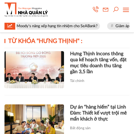
 việc Moody's nâng xếp hạng tín nhiệm cho SeABank?
Giảm áp lực nhữn
TỪ KHÓA "
HƯNG THỊNH
" :
Hưng Thịnh Incons thông
qua kế hoạch tăng vốn, đặt
mục tiêu doanh thu tăng
gần 3,5 lần
Tài chính
Dự án “hàng hiếm” tại Linh
Đàm: Thiết kế vượt trội mê
mẩn khách ở thực
Bất động sản