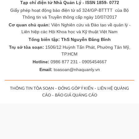
Tạp chí điện tử Nhà Quản Lý - ISSN 1859- 0772
Giấy phép hoạt động báo điện tử số 324/GP-BTTTT của Bộ
Thông tin và Truyền thông cấp ngày 10/07/2017
Cơ quan chủ quản:
Viện Nghiên cứu và Đào tạo về quản lý -
Liên hiệp các Hội Khoa học và Kỹ thuật Việt Nam
Tổng biên tập: ThS Nguyễn Đăng Bình
Trụ sở tòa soạn:
1506/12 Huỳnh Tấn Phát, Phường Tân Mỹ,
TP.HCM
Hotline:
0986 877 231 - 0905454667
Email:
toasoan@nhaquanly.vn
-
-
THÔNG TIN TÒA SOẠN
ĐÓNG GÓP Ý KIẾN
LIÊN HỆ QUẢNG
-
CÁO
BÁO GIÁ QUẢNG CÁO