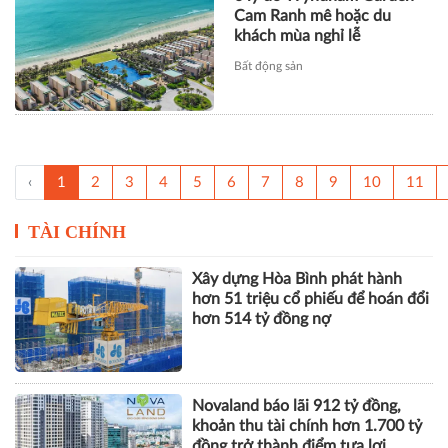
Cam Ranh mê hoặc du
khách mùa nghỉ lễ
Bất động sản
‹
1
2
3
4
5
6
7
8
9
10
11
TÀI CHÍNH
Xây dựng Hòa Bình phát hành
hơn 51 triệu cổ phiếu để hoán đổi
hơn 514 tỷ đồng nợ
Novaland báo lãi 912 tỷ đồng,
khoản thu tài chính hơn 1.700 tỷ
đồng trở thành điểm tựa lợi