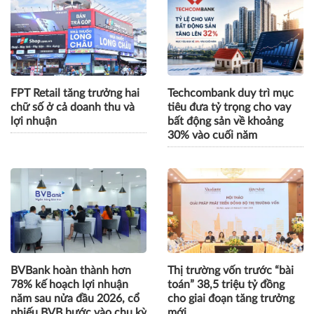
FPT Retail tăng trưởng hai
Techcombank duy trì mục
chữ số ở cả doanh thu và
tiêu đưa tỷ trọng cho vay
lợi nhuận
bất động sản về khoảng
30% vào cuối năm
BVBank hoàn thành hơn
Thị trường vốn trước “bài
78% kế hoạch lợi nhuận
toán” 38,5 triệu tỷ đồng
năm sau nửa đầu 2026, cổ
cho giai đoạn tăng trưởng
phiếu BVB bước vào chu kỳ
mới