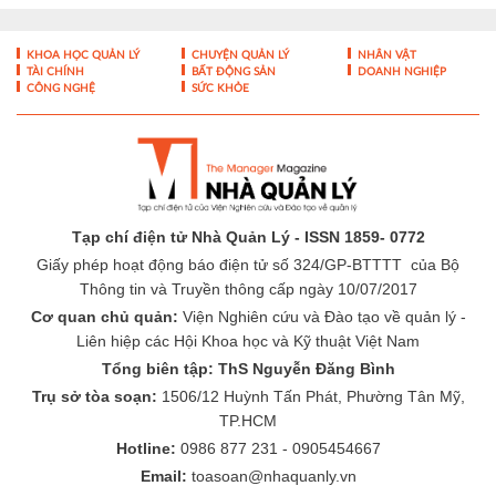
KHOA HỌC QUẢN LÝ
CHUYỆN QUẢN LÝ
NHÂN VẬT
TÀI CHÍNH
BẤT ĐỘNG SẢN
DOANH NGHIỆP
CÔNG NGHỆ
SỨC KHỎE
Tạp chí điện tử Nhà Quản Lý - ISSN 1859- 0772
Giấy phép hoạt động báo điện tử số 324/GP-BTTTT của Bộ
Thông tin và Truyền thông cấp ngày 10/07/2017
Cơ quan chủ quản:
Viện Nghiên cứu và Đào tạo về quản lý -
Liên hiệp các Hội Khoa học và Kỹ thuật Việt Nam
Tổng biên tập: ThS Nguyễn Đăng Bình
Trụ sở tòa soạn:
1506/12 Huỳnh Tấn Phát, Phường Tân Mỹ,
TP.HCM
Hotline:
0986 877 231 - 0905454667
Email:
toasoan@nhaquanly.vn