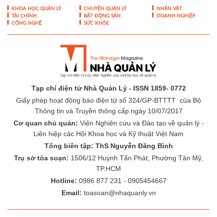
KHOA HỌC QUẢN LÝ
CHUYỆN QUẢN LÝ
NHÂN VẬT
TÀI CHÍNH
BẤT ĐỘNG SẢN
DOANH NGHIỆP
CÔNG NGHỆ
SỨC KHỎE
Tạp chí điện tử Nhà Quản Lý - ISSN 1859- 0772
Giấy phép hoạt động báo điện tử số 324/GP-BTTTT của Bộ
Thông tin và Truyền thông cấp ngày 10/07/2017
Cơ quan chủ quản:
Viện Nghiên cứu và Đào tạo về quản lý -
Liên hiệp các Hội Khoa học và Kỹ thuật Việt Nam
Tổng biên tập: ThS Nguyễn Đăng Bình
Trụ sở tòa soạn:
1506/12 Huỳnh Tấn Phát, Phường Tân Mỹ,
TP.HCM
Hotline:
0986 877 231 - 0905454667
Email:
toasoan@nhaquanly.vn