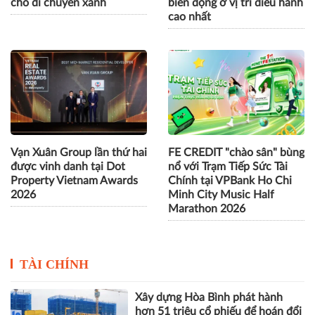
cho di chuyển xanh
biến động ở vị trí điều hành
cao nhất
Vạn Xuân Group lần thứ hai
FE CREDIT "chào sân" bùng
được vinh danh tại Dot
nổ với Trạm Tiếp Sức Tài
Property Vietnam Awards
Chính tại VPBank Ho Chi
2026
Minh City Music Half
Marathon 2026
TÀI CHÍNH
Xây dựng Hòa Bình phát hành
hơn 51 triệu cổ phiếu để hoán đổi