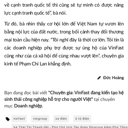
về cạnh tranh quốc tế thì cũng sẽ tự mình có được năng
lực cạnh tranh quốc tế”, bà nói.
Từ đó, bà nhìn thấy cơ hội lớn để Việt Nam tự vươn lên
bằng nội lực của đất nước, trong bối cảnh thay đổi thương
mại toàn cầu hiện nay. “Tôi nghĩ đây là thời cơ lớn. Tôi tin là
các doanh nghiệp phụ trợ được sự ủng hộ của VinFast
cũng như của cả xã hội để cùng nhau vượt lên”, chuyên gia
kinh tế Phạm Chi Lan khẳng định.
Đức Hoàng
Bạn đang đọc bài viết
"Chuyên gia: VinFast đang kiến tạo hệ
sinh thái công nghiệp hỗ trợ cho người Việt"
tại chuyên
mục
Doanh nghiệp
.
vinfast
vingroup
xe điện
ô tô điện
bà Thái Thị Thanh Hải - Phó Chủ tịch Tập đoàn Vingroup kiêm Phó Tổng