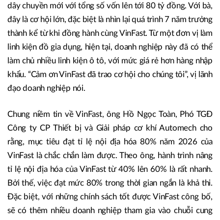
dây chuyền mới với tổng số vốn lên tới 80 tỷ đồng. Với bà,
đây là cơ hội lớn, đặc biệt là nhìn lại quá trình 7 năm trưởng
thành kể từ khi đồng hành cùng VinFast. Từ một đơn vị làm
linh kiện đồ gia dụng, hiện tại, doanh nghiệp này đã có thể
làm chủ nhiều linh kiện ô tô, với mức giá rẻ hơn hàng nhập
khẩu. “Cảm ơn VinFast đã trao cơ hội cho chúng tôi”, vị lãnh
đạo doanh nghiệp nói.
Chung niềm tin về VinFast, ông Hồ Ngọc Toàn, Phó TGĐ
Công ty CP Thiết bị và Giải pháp cơ khí Automech cho
rằng, mục tiêu đạt tỉ lệ nội địa hóa 80% năm 2026 của
VinFast là chắc chắn làm được. Theo ông, hành trình nâng
tỉ lệ nội địa hóa của VinFast từ 40% lên 60% là rất nhanh.
Bởi thế, việc đạt mức 80% trong thời gian ngắn là khả thi.
Đặc biệt, với những chính sách tốt được VinFast công bố,
sẽ có thêm nhiều doanh nghiệp tham gia vào chuỗi cung