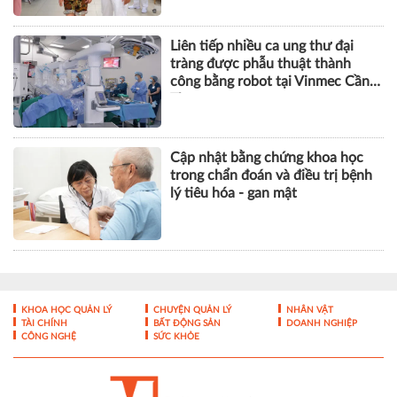
Liên tiếp nhiều ca ung thư đại
tràng được phẫu thuật thành
công bằng robot tại Vinmec Cần
Thơ
Cập nhật bằng chứng khoa học
trong chẩn đoán và điều trị bệnh
lý tiêu hóa - gan mật
KHOA HỌC QUẢN LÝ
CHUYỆN QUẢN LÝ
NHÂN VẬT
TÀI CHÍNH
BẤT ĐỘNG SẢN
DOANH NGHIỆP
CÔNG NGHỆ
SỨC KHỎE