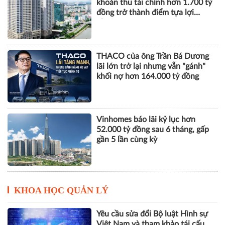
khoản thu tài chính hơn 1.700 tỷ
đồng trở thành điểm tựa lợi
nhuận
THACO của ông Trần Bá Dương
lãi lớn trở lại nhưng vẫn "gánh"
khối nợ hơn 164.000 tỷ đồng
Vinhomes báo lãi kỷ lục hơn
52.000 tỷ đồng sau 6 tháng, gấp
gần 5 lần cùng kỳ
KHOA HỌC QUẢN LÝ
Yêu cầu sửa đổi Bộ luật Hình sự
Việt Nam và tham khảo tái cấu