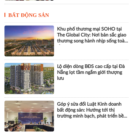
BẤT ĐỘNG SẢN
Khu phố thương mại SOHO tại
The Global City: Nơi bản sắc giao
thương song hành nhịp sống toàn
cầu
Lộ diện dòng BĐS cao cấp tại Đà
Nẵng lọt tầm ngắm giới thượng
lưu
Góp ý sửa đổi Luật Kinh doanh
bất động sản: Hướng tới thị
trường minh bạch, phát triển bền
vững