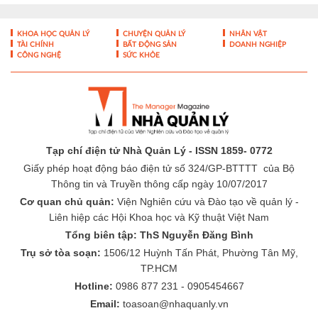
KHOA HỌC QUẢN LÝ
CHUYỆN QUẢN LÝ
NHÂN VẬT
TÀI CHÍNH
BẤT ĐỘNG SẢN
DOANH NGHIỆP
CÔNG NGHỆ
SỨC KHỎE
Tạp chí điện tử Nhà Quản Lý - ISSN 1859- 0772
Giấy phép hoạt động báo điện tử số 324/GP-BTTTT của Bộ
Thông tin và Truyền thông cấp ngày 10/07/2017
Cơ quan chủ quản:
Viện Nghiên cứu và Đào tạo về quản lý -
Liên hiệp các Hội Khoa học và Kỹ thuật Việt Nam
Tổng biên tập: ThS Nguyễn Đăng Bình
Trụ sở tòa soạn:
1506/12 Huỳnh Tấn Phát, Phường Tân Mỹ,
TP.HCM
Hotline:
0986 877 231 - 0905454667
Email:
toasoan@nhaquanly.vn