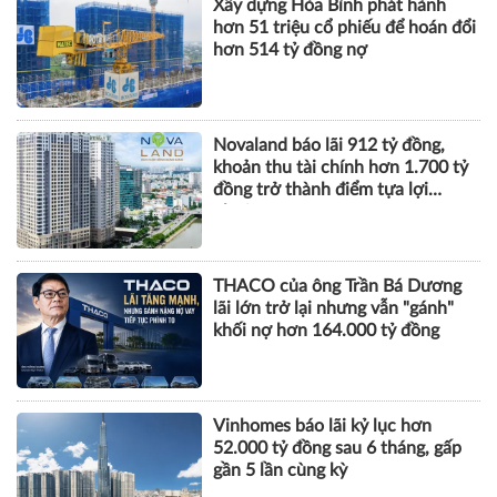
Xây dựng Hòa Bình phát hành
hơn 51 triệu cổ phiếu để hoán đổi
hơn 514 tỷ đồng nợ
Novaland báo lãi 912 tỷ đồng,
khoản thu tài chính hơn 1.700 tỷ
đồng trở thành điểm tựa lợi
nhuận
THACO của ông Trần Bá Dương
lãi lớn trở lại nhưng vẫn "gánh"
khối nợ hơn 164.000 tỷ đồng
Vinhomes báo lãi kỷ lục hơn
52.000 tỷ đồng sau 6 tháng, gấp
gần 5 lần cùng kỳ