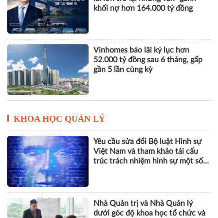
khối nợ hơn 164.000 tỷ đồng
Vinhomes báo lãi kỷ lục hơn
52.000 tỷ đồng sau 6 tháng, gấp
gần 5 lần cùng kỳ
KHOA HỌC QUẢN LÝ
Yêu cầu sửa đổi Bộ luật Hình sự
Việt Nam và tham khảo tái cấu
trúc trách nhiệm hình sự một số
tội danh trong kỷ nguyên trí tuệ
nhân tạo
Nhà Quản trị và Nhà Quản lý
dưới góc độ khoa học tổ chức và