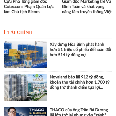
Cựu Phó Tổng giám đốc
Giám đốc Marketing trẻ Vũ
Coteccons Phạm Quân Lực
Đình Toàn và khát vọng
làm Chủ tịch Ricons
nâng tầm truyền thông Việt
TÀI CHÍNH
Xây dựng Hòa Bình phát hành
hơn 51 triệu cổ phiếu để hoán đổi
hơn 514 tỷ đồng nợ
Novaland báo lãi 912 tỷ đồng,
khoản thu tài chính hơn 1.700 tỷ
đồng trở thành điểm tựa lợi
nhuận
THACO của ông Trần Bá Dương
lãi lớn trở lại nhưng vẫn "gánh"