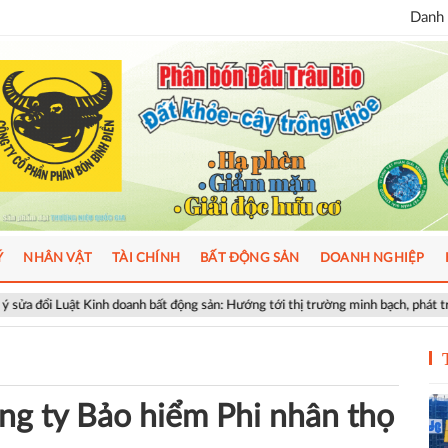
Danh 
Ý
NHÂN VẬT
TÀI CHÍNH
BẤT ĐỘNG SẢN
DOANH NGHIỆP
h doanh bất động sản: Hướng tới thị trường minh bạch, phát triển bền vững
ng ty Bảo hiểm Phi nhân thọ