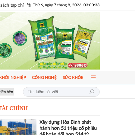
sách tạp chí
Thứ 6, ngày 7 tháng 8, 2026, 03:00:40
KHỞI NGHIỆP
CÔNG NGHỆ
SỨC KHỎE
Hơn 1.000 căn nhà tại dự án Aqua City đang thế chấp ngân hàng, chủ đầu tư
TÀI CHÍNH
Xây dựng Hòa Bình phát
hành hơn 51 triệu cổ phiếu
để hoán đổi hơn 514 tỷ