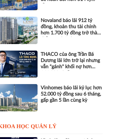
đồng nợ
Novaland báo lãi 912 tỷ
đồng, khoản thu tài chính
hơn 1.700 tỷ đồng trở thành
điểm tựa lợi nhuận
THACO của ông Trần Bá
Dương lãi lớn trở lại nhưng
vẫn "gánh" khối nợ hơn
164.000 tỷ đồng
Vinhomes báo lãi kỷ lục hơn
52.000 tỷ đồng sau 6 tháng,
gấp gần 5 lần cùng kỳ
KHOA HỌC QUẢN LÝ