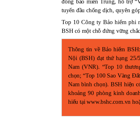
đồng bào miền Trung, hỗ trợ “V
tuyến đầu chống dịch, quyên gó
Top 10 Công ty Bảo hiểm phi n
BSH có một chỗ đứng vững chắc t
Thông tin về Bảo hiểm BSH:
Nội (BSH) đạt thứ hạng 25/5
Nam (VNR). “Top 10 thương
chọn; “Top 100 Sao Vàng Đất
Nam bình chọn). BSH hiện có 
khoảng 90 phòng kinh doanh t
hiểu tại www.bshc.com.vn ho