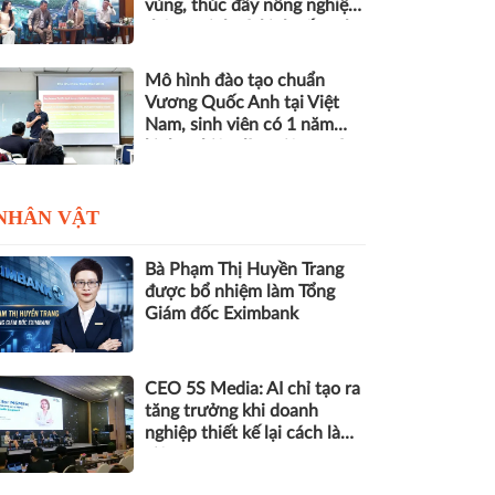
vùng, thúc đẩy nông nghiệp
thông minh và kinh tế xanh
Mô hình đào tạo chuẩn
Vương Quốc Anh tại Việt
Nam, sinh viên có 1 năm
kinh nghiệm làm việc trước
khi nhận bằng
NHÂN VẬT
Bà Phạm Thị Huyền Trang
được bổ nhiệm làm Tổng
Giám đốc Eximbank
CEO 5S Media: AI chỉ tạo ra
tăng trưởng khi doanh
nghiệp thiết kế lại cách làm
việc