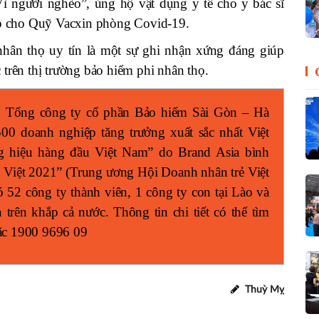
ì người nghèo”, ủng hộ vật dụng y tế cho y bác sĩ
p cho Quỹ Vacxin phòng Covid-19.
hân thọ uy tín là một sự ghi nhận xứng đáng giúp
rên thị trường bảo hiểm phi nhân thọ.
 Tổng công ty cổ phần Bảo hiểm Sài Gòn – Hà
00 doanh nghiệp tăng trưởng xuất sắc nhất Việt
 hiệu hàng đầu Việt Nam” do Brand Asia bình
 Việt 2021” (Trung ương Hội Doanh nhân trẻ Việt
52 công ty thành viên, 1 công ty con tại Lào và
rên khắp cả nước. Thông tin chi tiết có thể tìm
ặc 1900 9696 09
Thuỳ Mỵ