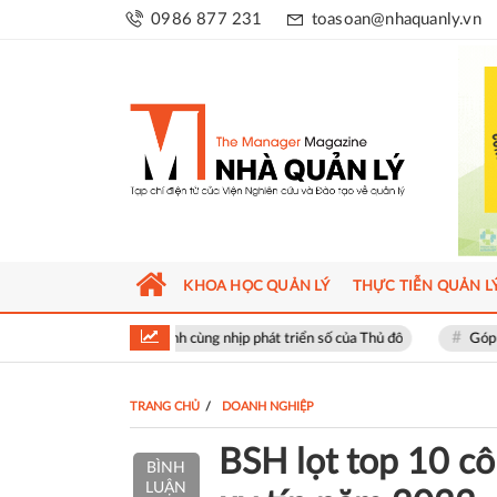
0986 877 231
toasoan@nhaquanly.vn
KHOA HỌC QUẢN LÝ
THỰC TIỄN QUẢN L
, đồng hành cùng nhịp phát triển số của Thủ đô
Góp ý sửa đổi Luật Kin
TRANG CHỦ
DOANH NGHIỆP
BSH lọt top 10 cô
BÌNH
LUẬN