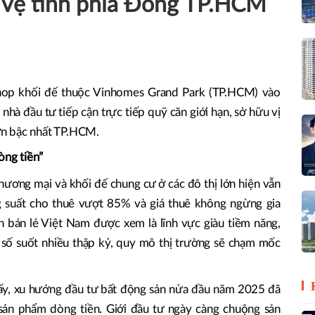
ị vệ tinh phía Đông TP.HCM
hop khối đế thuộc Vinhomes Grand Park (TP.HCM) vào
nhà đầu tư tiếp cận trực tiếp quỹ căn giới hạn, sở hữu vị
lớn bậc nhất TP.HCM.
òng tiền”
thương mại và khối đế chung cư ở các đô thị lớn hiện vẫn
g suất cho thuê vượt 85% và giá thuê không ngừng gia
 bán lẻ Việt Nam được xem là lĩnh vực giàu tiềm năng,
ữ số suốt nhiều thập kỷ, quy mô thị trường sẽ chạm mốc
hấy, xu hướng đầu tư bất động sản nửa đầu năm 2025 đã
 sản phẩm dòng tiền. Giới đầu tư ngày càng chuộng sản