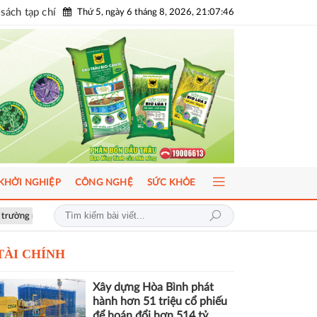
sách tạp chí
Thứ 5, ngày 6 tháng 8, 2026, 21:07:48
KHỞI NGHIỆP
CÔNG NGHỆ
SỨC KHỎE
phát triển bền vững
Hơn 1.000 căn nhà tại dự án Aqua City đang thế ch
TÀI CHÍNH
Xây dựng Hòa Bình phát
hành hơn 51 triệu cổ phiếu
để hoán đổi hơn 514 tỷ