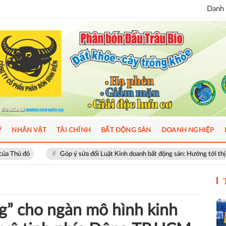
Danh 
Ý
NHÂN VẬT
TÀI CHÍNH
BẤT ĐỘNG SẢN
DOANH NGHIỆP
Góp ý sửa đổi Luật Kinh doanh bất động sản: Hướng tới thị trường minh bạch, 
g” cho ngàn mô hình kinh