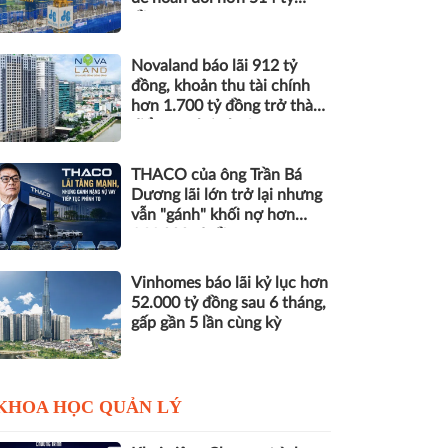
đồng nợ
Novaland báo lãi 912 tỷ
đồng, khoản thu tài chính
hơn 1.700 tỷ đồng trở thành
điểm tựa lợi nhuận
THACO của ông Trần Bá
Dương lãi lớn trở lại nhưng
vẫn "gánh" khối nợ hơn
164.000 tỷ đồng
Vinhomes báo lãi kỷ lục hơn
52.000 tỷ đồng sau 6 tháng,
gấp gần 5 lần cùng kỳ
KHOA HỌC QUẢN LÝ