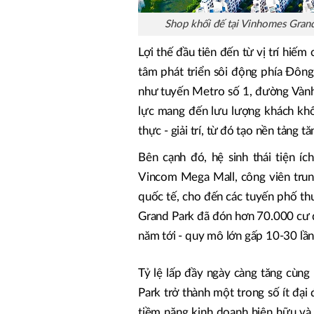
Shop khối đế tại Vinhomes Gran
Lợi thế đầu tiên đến từ vị trí hiế
tâm phát triển sôi động phía Đông
như tuyến Metro số 1, đường Vành 
lực mang đến lưu lượng khách kh
thực - giải trí, từ đó tạo nền tảng 
Bên cạnh đó, hệ sinh thái tiện íc
Vincom Mega Mall, công viên trung
quốc tế, cho đến các tuyến phố th
Grand Park đã đón hơn 70.000 cư d
năm tới - quy mô lớn gấp 10-30 lần
Tỷ lệ lấp đầy ngày càng tăng cùng
Park trở thành một trong số ít đại
tiềm năng kinh doanh hiện hữu và