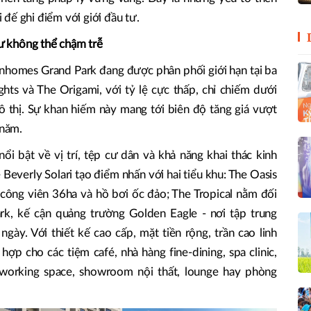
đế ghi điểm với giới đầu tư.
tư không thể chậm trễ
nhomes Grand Park đang được phân phối giới hạn tại ba
ghts và The Origami, với tỷ lệ cực thấp, chỉ chiếm dưới
ô thị. Sự khan hiếm này mang tới biên độ tăng giá vượt
 năm.
ổi bật về vị trí, tệp cư dân và khả năng khai thác kinh
 Beverly Solari tạo điểm nhấn với hai tiểu khu: The Oasis
công viên 36ha và hồ bơi ốc đảo; The Tropical nằm đối
k, kế cận quảng trường Golden Eagle - nơi tập trung
gày. Với thiết kế cao cấp, mặt tiền rộng, trần cao linh
ợp cho các tiệm café, nhà hàng fine-dining, spa clinic,
-working space, showroom nội thất, lounge hay phòng