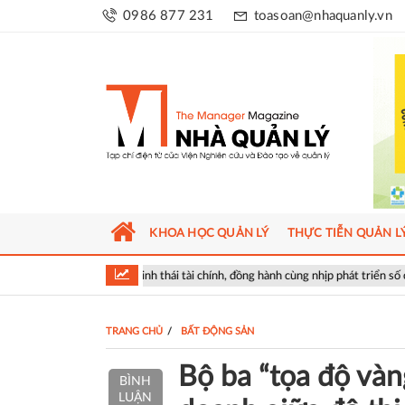
0986 877 231
toasoan@nhaquanly.vn
KHOA HỌC QUẢN LÝ
THỰC TIỄN QUẢN L
g hệ sinh thái tài chính, đồng hành cùng nhịp phát triển số của Thủ đô
TRANG CHỦ
BẤT ĐỘNG SẢN
Bộ ba “tọa độ vàn
BÌNH
LUẬN