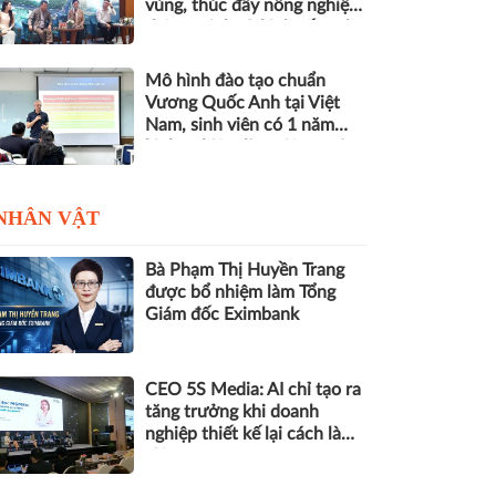
vùng, thúc đẩy nông nghiệp
thông minh và kinh tế xanh
Mô hình đào tạo chuẩn
Vương Quốc Anh tại Việt
Nam, sinh viên có 1 năm
kinh nghiệm làm việc trước
khi nhận bằng
NHÂN VẬT
Bà Phạm Thị Huyền Trang
được bổ nhiệm làm Tổng
Giám đốc Eximbank
CEO 5S Media: AI chỉ tạo ra
tăng trưởng khi doanh
nghiệp thiết kế lại cách làm
việc