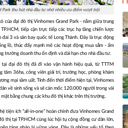
d Park thu hút nhà đầu tư nhờ nhiều ưu điểm vượt trội
m có của đại đô thị Vinhomes Grand Park - nằm giữa trung
 TP.HCM, tiếp cận trực tiếp các trục hạ tầng chiến lược
đai 3 và sân bay quốc tế Long Thành. Đây là trục động
ổng lồ, thúc đẩy mạnh mẽ các hoạt động mua sắm - ẩm
tăng trưởng doanh thu ổn định và dài hạn cho nhà đầu tư.
h tại đại đô thị đã đi vào vận hành hiệu quả, từ TTTM
 tâm 36ha, công viên giải trí, trường học, phòng khám
ương mại sầm uất. Tính đến thời điểm hiện tại, Vinhomes
ân về sinh sống và sẽ cán mốc 120.000 người trong vài
 mặt bằng chung các khu đô thị khác trên thị trường.
 hệ tiện ích “all-in-one” hoàn chỉnh đưa Vinhomes Grand
 đô thị tại TP.HCM cùng lúc hội tụ cộng đồng cư dân lớn,
 nền tảng pháp lý vững vàng. Đây là những yếu tố then