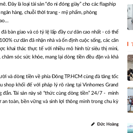
ẽ. Đây là loại tài sản “đo ni đóng giày” cho các flagship
 ngân hàng, chuỗi thời trang - mỹ phẩm, phòng
cao…
 đã bàn giao và có tỷ lệ lấp đầy cư dân cao nhất - có thể
n 100% cư dân đã nhận nhà và ổn định cuộc sống, các căn
c khai thác thực tế với nhiều mô hình từ siêu thị mini,
, chăm sóc sức khỏe, mang lại dòng tiền đều đặn và khả
ười và dòng tiền về phía Đông TP.HCM cùng đà tăng tốc
ữu shop khối đế với pháp lý rõ ràng tại Vinhomes Grand
g đắn. Tài sản này sẽ “thức cùng dòng tiền” 24/7 - minh
 an toàn, bền vững và sinh lợi thông minh trong chu kỳ
Đức Hoàng