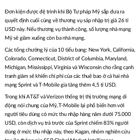
Đơn
kiện
được đ
ệ trình
khi Bộ Tư pháp Mỹ sắp đưa ra
quyết định cuối cùng về thương vụ sáp nhập trị giá 26 tỉ
USD này. Nếu thương vụ thành công, số lượng nhà mạng
Mỹ sẽ giảm xuống còn ba nhà mạng.
Các tổng chưởng lý của
10 tiểu bang
: New York, California,
Colorado, Connecticut, District of Columbia, Maryland,
Michigan, Mississippi, Virginia và Wisconsin
cho r
ằ
ng cạnh
tranh giảm sẽ khiến chi phí của các thuê bao ở cả hai nhà
mạng Sprint và T-Mobile gia tăng thêm 4,5 tỉ USD.
Trong khi AT&T và Verizon thống trị thị trường mạng di
động
nói chung
của Mỹ, T-Mobile lại phổ biến hơn với
người tiêu dùng có mức thu nhập hàng năm dưới 75.000
USD, còn dịch vụ trả trước của Sprint chiếm 83% người
dùng ở mức thu nhập này, theo Kagan, nhóm nghiên cứu