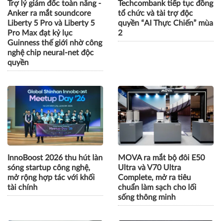
Trợ lý giám đốc toàn năng -
Techcombank tiếp tục đồng
Anker ra mắt soundcore
tổ chức và tài trợ độc
Liberty 5 Pro và Liberty 5
quyền “AI Thực Chiến” mùa
Pro Max đạt kỷ lục
2
Guinness thế giới nhờ công
nghệ chip neural-net độc
quyền
InnoBoost 2026 thu hút làn
MOVA ra mắt bộ đôi E50
sóng startup công nghệ,
Ultra và V70 Ultra
mở rộng hợp tác với khối
Complete, mở ra tiêu
tài chính
chuẩn làm sạch cho lối
sống thông minh