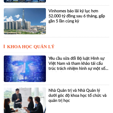
Vinhomes báo lãi kỷ lục hơn
52.000 tỷ đồng sau 6 tháng, gấp
gần 5 lần cùng kỳ
KHOA HỌC QUẢN LÝ
Yêu cầu sửa đổi Bộ luật Hình sự
Việt Nam và tham khảo tái cấu
trúc trách nhiệm hình sự một số
tội danh trong kỷ nguyên trí tuệ
nhân tạo
Nhà Quản trị và Nhà Quản lý
dưới góc độ khoa học tổ chức và
quản trị học