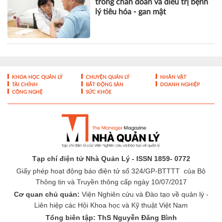
trong chẩn đoán và điều trị bệnh
lý tiêu hóa - gan mật
KHOA HỌC QUẢN LÝ
CHUYỆN QUẢN LÝ
NHÂN VẬT
TÀI CHÍNH
BẤT ĐỘNG SẢN
DOANH NGHIỆP
CÔNG NGHỆ
SỨC KHỎE
Tạp chí điện tử Nhà Quản Lý - ISSN 1859- 0772
Giấy phép hoạt động báo điện tử số 324/GP-BTTTT của Bộ
Thông tin và Truyền thông cấp ngày 10/07/2017
Cơ quan chủ quản:
Viện Nghiên cứu và Đào tạo về quản lý -
Liên hiệp các Hội Khoa học và Kỹ thuật Việt Nam
Tổng biên tập: ThS Nguyễn Đăng Bình