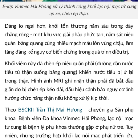
Ê-kíp Vinmec Hải Phòng xử lý thành công khối lạc nội mạc tử cung
áp xe, chèn ép thận.
Đáng lo ngại hơn, khối tổn thương nằm sâu trong dây
chằng rộng - một khu vực giải phẫu phức tạp, nằm sát niệu
quản, bàng quang cùng nhiều mạch máu lớn vùng chậu, làm
tăng đáng kể nguy cơ biến chứng trong quá trình điều trị.
Khối viêm này đã chèn ép niệu quản phải (đường dẫn nước
tiểu từ thận xuống bàng quang) khiến nước tiểu bị ứ lại
trong thận. Hình ảnh MRI ghi nhận thận phải đã bắt đầu
giãn do bị chèn ép kéo dài, dấu hiệu cảnh báo nguy cơ ảnh
hưởng chức năng thận nếu không xử lý kịp thời.
Theo
BSCKII Trần Thị Mai Hương
- chuyên gia Sản phụ
khoa, Bệnh viện Đa khoa Vinmec Hải Phòng, lạc nội mạc
tử cung là bệnh lý phụ khoa thường gặp ở phụ nữ trẻ. Tuy
nhiên, những trường hợp khối lạc nội mạc phát triển lớn,