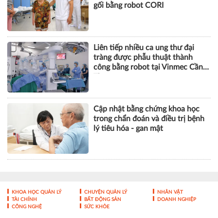
gối bằng robot CORI
Liên tiếp nhiều ca ung thư đại
tràng được phẫu thuật thành
công bằng robot tại Vinmec Cần
Thơ
Cập nhật bằng chứng khoa học
trong chẩn đoán và điều trị bệnh
lý tiêu hóa - gan mật
KHOA HỌC QUẢN LÝ
CHUYỆN QUẢN LÝ
NHÂN VẬT
TÀI CHÍNH
BẤT ĐỘNG SẢN
DOANH NGHIỆP
CÔNG NGHỆ
SỨC KHỎE