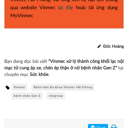
qua website Vinmec
tại đây
hoặc tải ứng dụng
MyVinmec
Đức Hoàng
Bạn đang đọc bài viết
"Vinmec xử lý thành công khối lạc nội
mạc tử cung áp xe, chèn ép thận ở nữ bệnh nhân Gen Z"
tại
chuyên mục
Sức khỏe
.
Vinmec
Bệnh viện Đa khoa Vinmec Hải Phòng
bệnh nhân Gen Z
vingroup
Chia sẻ