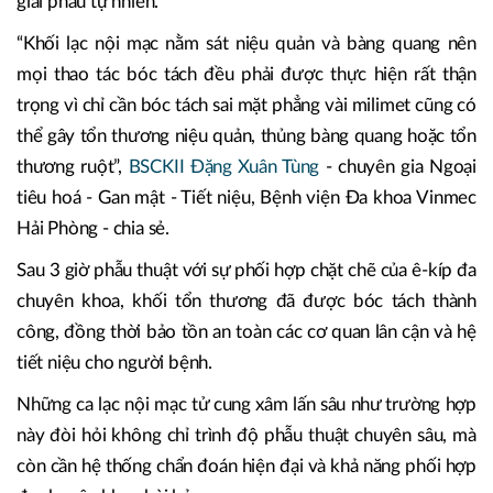
giải phẫu tự nhiên.
“Khối lạc nội mạc nằm sát niệu quản và bàng quang nên
mọi thao tác bóc tách đều phải được thực hiện rất thận
trọng vì chỉ cần bóc tách sai mặt phẳng vài milimet cũng có
thể gây tổn thương niệu quản, thủng bàng quang hoặc tổn
thương ruột”,
BSCKII Đặng Xuân Tùng
- chuyên gia Ngoại
tiêu hoá - Gan mật - Tiết niệu, Bệnh viện Đa khoa Vinmec
Hải Phòng - chia sẻ.
Sau 3 giờ phẫu thuật với sự phối hợp chặt chẽ của ê-kíp đa
chuyên khoa, khối tổn thương đã được bóc tách thành
công, đồng thời bảo tồn an toàn các cơ quan lân cận và hệ
tiết niệu cho người bệnh.
Những ca lạc nội mạc tử cung xâm lấn sâu như trường hợp
này đòi hỏi không chỉ trình độ phẫu thuật chuyên sâu, mà
còn cần hệ thống chẩn đoán hiện đại và khả năng phối hợp