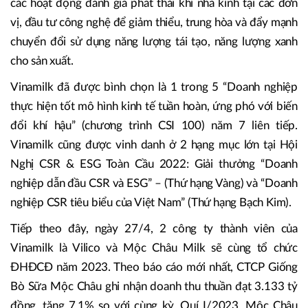
các hoạt động đánh giá phát thải khí nhà kính tại các đơn
vị, đầu tư công nghệ để giảm thiểu, trung hòa và đẩy mạnh
chuyển đổi sử dụng năng lượng tái tạo, năng lượng xanh
cho sản xuất.
Vinamilk đã được bình chọn là 1 trong 5 “Doanh nghiệp
thực hiện tốt mô hình kinh tế tuần hoàn, ứng phó với biến
đổi khí hậu” (chương trình CSI 100) năm 7 liên tiếp.
Vinamilk cũng được vinh danh ở 2 hạng mục lớn tại Hội
Nghị CSR & ESG Toàn Cầu 2022: Giải thưởng “Doanh
nghiệp dẫn đầu CSR và ESG” – (Thứ hạng Vàng) và “Doanh
nghiệp CSR tiêu biểu của Việt Nam” (Thứ hạng Bạch Kim).
Tiếp theo đây, ngày 27/4, 2 công ty thành viên của
Vinamilk là Vilico và Mộc Châu Milk sẽ cùng tổ chức
ĐHĐCĐ năm 2023. Theo báo cáo mới nhất, CTCP Giống
Bò Sữa Mộc Châu ghi nhận doanh thu thuần đạt 3.133 tỷ
đồng, tăng 7,1% so với cùng kỳ. Quí I/2023, Mộc Châu