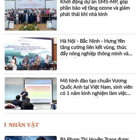
Khởi động dự án SMS-MP, góp
phần bảo vệ tầng ozone và giảm
phát thải khí nhà kính
Hà Nội - Bắc Ninh - Hưng Yên
tăng cường liên kết vùng, thúc
đẩy nông nghiệp thông minh và
kinh tế xanh
Mô hình đào tạo chuẩn Vương
Quốc Anh tại Việt Nam, sinh viên
có 1 năm kinh nghiệm làm việc
trước khi nhận bằng
NHÂN VẬT
Bà Phạm Thị Huyền Trang được