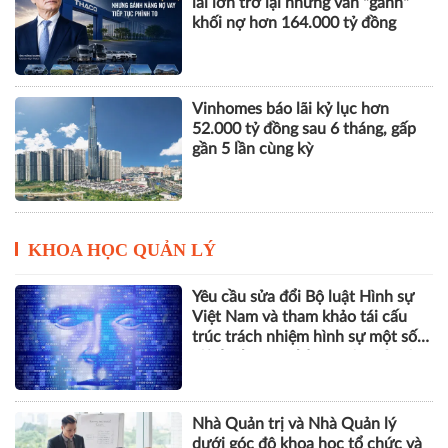
lãi lớn trở lại nhưng vẫn "gánh"
khối nợ hơn 164.000 tỷ đồng
Vinhomes báo lãi kỷ lục hơn
52.000 tỷ đồng sau 6 tháng, gấp
gần 5 lần cùng kỳ
KHOA HỌC QUẢN LÝ
Yêu cầu sửa đổi Bộ luật Hình sự
Việt Nam và tham khảo tái cấu
trúc trách nhiệm hình sự một số
tội danh trong kỷ nguyên trí tuệ
nhân tạo
Nhà Quản trị và Nhà Quản lý
dưới góc độ khoa học tổ chức và