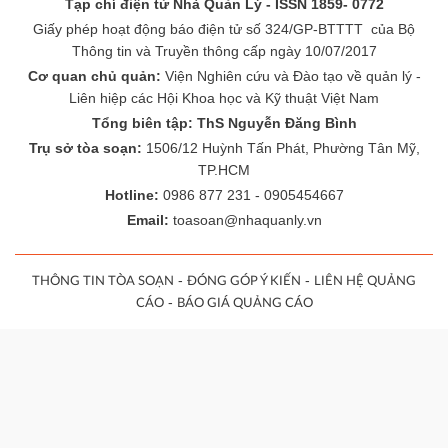
Tạp chí điện tử Nhà Quản Lý - ISSN 1859- 0772
Giấy phép hoạt động báo điện tử số 324/GP-BTTTT của Bộ
Thông tin và Truyền thông cấp ngày 10/07/2017
Cơ quan chủ quản:
Viện Nghiên cứu và Đào tạo về quản lý -
Liên hiệp các Hội Khoa học và Kỹ thuật Việt Nam
Tổng biên tập: ThS Nguyễn Đăng Bình
Trụ sở tòa soạn:
1506/12 Huỳnh Tấn Phát, Phường Tân Mỹ,
TP.HCM
Hotline:
0986 877 231 - 0905454667
Email:
toasoan@nhaquanly.vn
-
-
THÔNG TIN TÒA SOẠN
ĐÓNG GÓP Ý KIẾN
LIÊN HỆ QUẢNG
-
CÁO
BÁO GIÁ QUẢNG CÁO