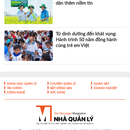
dân thêm niềm tin
Từ dinh dưỡng đến khát vọng:
Hành trình 50 năm đồng hành
cùng trẻ em Việt
KHOA HỌC QUẢN LÝ
CHUYỆN QUẢN LÝ
NHÂN VẬT
TÀI CHÍNH
BẤT ĐỘNG SẢN
DOANH NGHIỆP
CÔNG NGHỆ
SỨC KHỎE