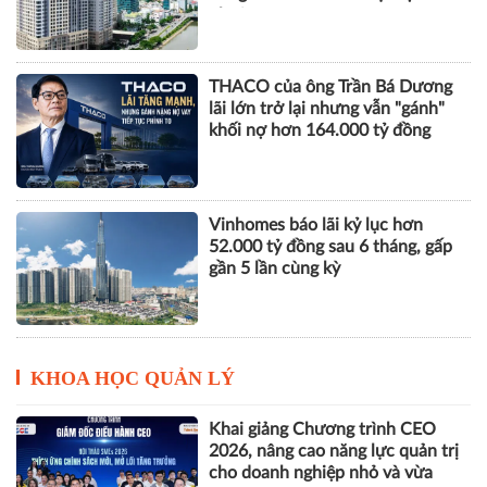
nhuận
THACO của ông Trần Bá Dương
lãi lớn trở lại nhưng vẫn "gánh"
khối nợ hơn 164.000 tỷ đồng
Vinhomes báo lãi kỷ lục hơn
52.000 tỷ đồng sau 6 tháng, gấp
gần 5 lần cùng kỳ
KHOA HỌC QUẢN LÝ
Khai giảng Chương trình CEO
2026, nâng cao năng lực quản trị
cho doanh nghiệp nhỏ và vừa