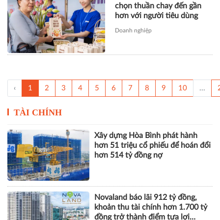
chọn thuần chay đến gần
hơn với người tiêu dùng
Doanh nghiệp
‹
1
2
3
4
5
6
7
8
9
10
...
TÀI CHÍNH
Xây dựng Hòa Bình phát hành
hơn 51 triệu cổ phiếu để hoán đổi
hơn 514 tỷ đồng nợ
Novaland báo lãi 912 tỷ đồng,
khoản thu tài chính hơn 1.700 tỷ
đồng trở thành điểm tựa lợi