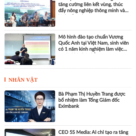
tăng cường liên kết vùng, thúc
đẩy nông nghiệp thông minh và
kinh tế xanh
Mô hình đào tạo chuẩn Vương
Quốc Anh tại Việt Nam, sinh viên
có 1 năm kinh nghiệm làm việc
trước khi nhận bằng
NHÂN VẬT
Bà Phạm Thị Huyền Trang được
bổ nhiệm làm Tổng Giám đốc
Eximbank
CEO 5S Media: AI chỉ tạo ra tăng