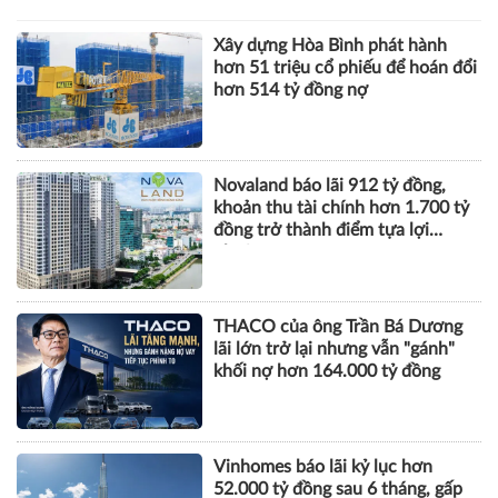
Xây dựng Hòa Bình phát hành
hơn 51 triệu cổ phiếu để hoán đổi
hơn 514 tỷ đồng nợ
Novaland báo lãi 912 tỷ đồng,
khoản thu tài chính hơn 1.700 tỷ
đồng trở thành điểm tựa lợi
nhuận
THACO của ông Trần Bá Dương
lãi lớn trở lại nhưng vẫn "gánh"
khối nợ hơn 164.000 tỷ đồng
Vinhomes báo lãi kỷ lục hơn
52.000 tỷ đồng sau 6 tháng, gấp