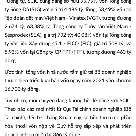
Tương tự, SCIC cũng đang sở hữu 99,79% vốn Tổng công
ty Sông Đà (SJG) với giá trị 4.486 tỷ đồng; 53,49% vốn tại
Tập đoàn dệt may Việt Nam - Vinatex (VGT), tương đương
2.674 tỷ; 63,38% tại Tổng công ty Thủy sản Việt Nam -
Seaprodex (SEA), giá trị 792 tỷ; 40,08% vốn tại Tổng công
ty Vật liệu Xây dựng số 1 - FICO (FIC), giá trị 509 tỷ; và
5,93% vốn tại Công ty CP FPT (FPT), tương đương 460 tỷ
đồng…
Ước tính, tổng vốn Nhà nước nắm giữ tại 88 doanh nghiệp
thuộc diện triển khai bán vốn ngay năm 2021 vào khoảng
16.700 tỷ đồng.
Tuy nhiên, mọi chuyện đang không hề dễ dàng với SCIC.
Theo báo cáo mới nhất từ Cục Tài chính doanh nghiệp (Bộ
Tài chính), đến hết tháng 8 năm nay, số tiền thu từ cổ phần
hóa, thoái vốn nộp về Quỹ hỗ trợ sắp xếp và phát triển
doanh nghiệp mới đạt 366 tỷ đồng.