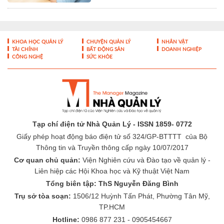
KHOA HỌC QUẢN LÝ
CHUYỆN QUẢN LÝ
NHÂN VẬT
TÀI CHÍNH
BẤT ĐỘNG SẢN
DOANH NGHIỆP
CÔNG NGHỆ
SỨC KHỎE
Tạp chí điện tử Nhà Quản Lý - ISSN 1859- 0772
Giấy phép hoạt động báo điện tử số 324/GP-BTTTT của Bộ
Thông tin và Truyền thông cấp ngày 10/07/2017
Cơ quan chủ quản:
Viện Nghiên cứu và Đào tạo về quản lý -
Liên hiệp các Hội Khoa học và Kỹ thuật Việt Nam
Tổng biên tập: ThS Nguyễn Đăng Bình
Trụ sở tòa soạn:
1506/12 Huỳnh Tấn Phát, Phường Tân Mỹ,
TP.HCM
Hotline:
0986 877 231 - 0905454667