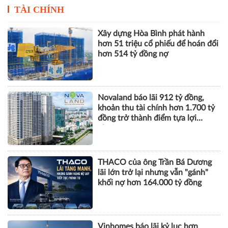
TÀI CHÍNH
Xây dựng Hòa Bình phát hành
hơn 51 triệu cổ phiếu để hoán đổi
hơn 514 tỷ đồng nợ
Novaland báo lãi 912 tỷ đồng,
khoản thu tài chính hơn 1.700 tỷ
đồng trở thành điểm tựa lợi
nhuận
THACO của ông Trần Bá Dương
lãi lớn trở lại nhưng vẫn "gánh"
khối nợ hơn 164.000 tỷ đồng
Vinhomes báo lãi kỷ lục hơn