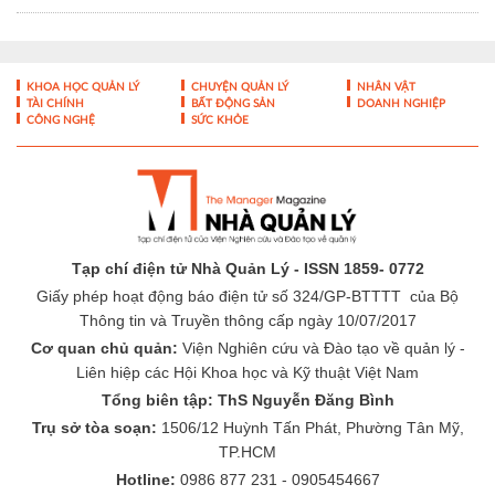
KHOA HỌC QUẢN LÝ
CHUYỆN QUẢN LÝ
NHÂN VẬT
TÀI CHÍNH
BẤT ĐỘNG SẢN
DOANH NGHIỆP
CÔNG NGHỆ
SỨC KHỎE
Tạp chí điện tử Nhà Quản Lý - ISSN 1859- 0772
Giấy phép hoạt động báo điện tử số 324/GP-BTTTT của Bộ
Thông tin và Truyền thông cấp ngày 10/07/2017
Cơ quan chủ quản:
Viện Nghiên cứu và Đào tạo về quản lý -
Liên hiệp các Hội Khoa học và Kỹ thuật Việt Nam
Tổng biên tập: ThS Nguyễn Đăng Bình
Trụ sở tòa soạn:
1506/12 Huỳnh Tấn Phát, Phường Tân Mỹ,
TP.HCM
Hotline:
0986 877 231 - 0905454667