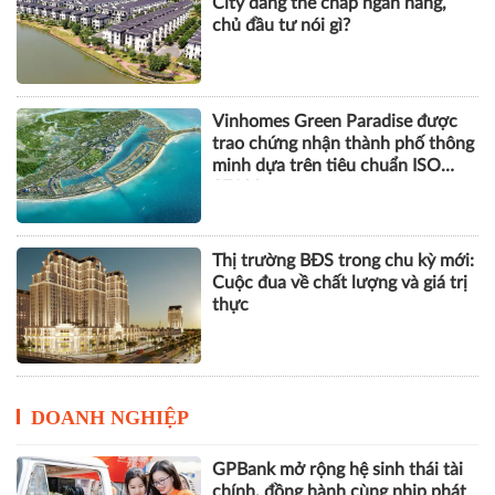
City đang thế chấp ngân hàng,
chủ đầu tư nói gì?
Vinhomes Green Paradise được
trao chứng nhận thành phố thông
minh dựa trên tiêu chuẩn ISO
37122
Thị trường BĐS trong chu kỳ mới:
Cuộc đua về chất lượng và giá trị
thực
DOANH NGHIỆP
GPBank mở rộng hệ sinh thái tài
chính, đồng hành cùng nhịp phát