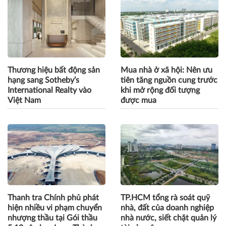
Sun Group đầu tư 40.000
Tài sản biểu tượng bên vịnh
tỷ đồng xây gần 50.000 căn
Nam Chơn nhân đôi sức
nhà ở xã hội, nhà ở cho
hút với ưu đãi về ở sớm lên
thuê "tiêu chuẩn
tới 10%
Singapore" tại Phú Quốc
Thương hiệu bất động sản
Mua nhà ở xã hội: Nên ưu
hạng sang Sotheby’s
tiên tăng nguồn cung trước
International Realty vào
khi mở rộng đối tượng
Việt Nam
được mua