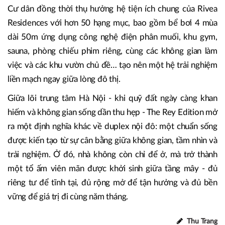
nhức nhối của các đô thị lớn. Song song, hệ dịch vụ theo
tiêu chuẩn khách sạn, từ vệ sinh, giặt là, bảo trì đến giao
nhận… được tích hợp như một phần của đời sống hàng
ngày, giúp mọi nhu cầu được đáp ứng trọn vẹn và tinh
giản.
Cư dân đồng thời thụ hưởng hệ tiện ích chung của Rivea
Residences với hơn 50 hạng mục, bao gồm bể bơi 4 mùa
dài 50m ứng dụng công nghệ điện phân muối, khu gym,
sauna, phòng chiếu phim riêng, cùng các không gian làm
việc và các khu vườn chủ đề… tạo nên một hệ trải nghiệm
liền mạch ngay giữa lòng đô thị.
Giữa lõi trung tâm Hà Nội - khi quỹ đất ngày càng khan
hiếm và không gian sống dần thu hẹp - The Rey Edition mở
ra một định nghĩa khác về duplex nội đô: một chuẩn sống
được kiến tạo từ sự cân bằng giữa không gian, tầm nhìn và
trải nghiệm. Ở đó, nhà không còn chỉ để ở, mà trở thành