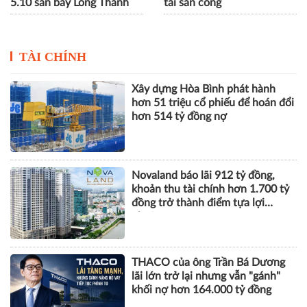
Thanh tra Chính phủ phát
TP.HCM tổng rà soát quỹ
hiện nhiều vi phạm chuyển
nhà, đất của doanh nghiệp
nhượng thầu tại Gói thầu
nhà nước, siết chặt quản lý
5.10 sân bay Long Thành
tài sản công
TÀI CHÍNH
Xây dựng Hòa Bình phát hành
hơn 51 triệu cổ phiếu để hoán đổi
hơn 514 tỷ đồng nợ
Novaland báo lãi 912 tỷ đồng,
khoản thu tài chính hơn 1.700 tỷ
đồng trở thành điểm tựa lợi