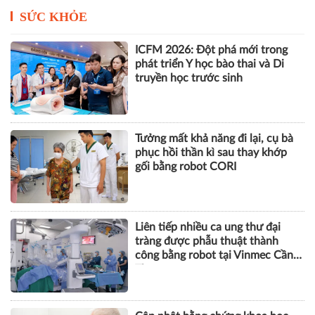
Phó Chủ tịch SHB Đỗ Quang Vinh
tham gia Đoàn Chủ tịch Hội
Doanh nhân trẻ Việt Nam khóa
VIII
SỨC KHỎE
ICFM 2026: Đột phá mới trong
phát triển Y học bào thai và Di
truyền học trước sinh
Tưởng mất khả năng đi lại, cụ bà
phục hồi thần kì sau thay khớp
gối bằng robot CORI