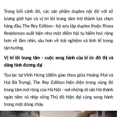
Không còn quá mặn mà với ngôi nhà mặt phố "tấc đất tấc
vàng" nhưng chật hẹp, giới thượng lưu Hà thành đang
thực hiện cuộc dịch chuyển tìm về những “biệt thự tầng
mây” ngay trong lòng đô thị - nơi không gian sống được
mở rộng mà vẫn giữ trọn kết nối.
Trong bối cảnh đó, các sản phẩm duplex nội đô với số
lượng giới hạn và vị trí lõi trung tâm trở thành lựa chọn
hàng đầu. The Rey Edition - bộ sưu tập duplex thuộc Rivea
Residences xuất hiện như một điểm hội tụ hiếm hoi: rộng
hơn về tầm nhìn, sâu hơn về trải nghiệm và tinh tế trong
tận hưởng.
Vị trí lõi trung tâm - cuộc song hành của kí ức đô thị và
dáng hình đương đại
Tọa lạc tại Vĩnh Hưng (điểm giao thoa giữa Hoàng Mai và