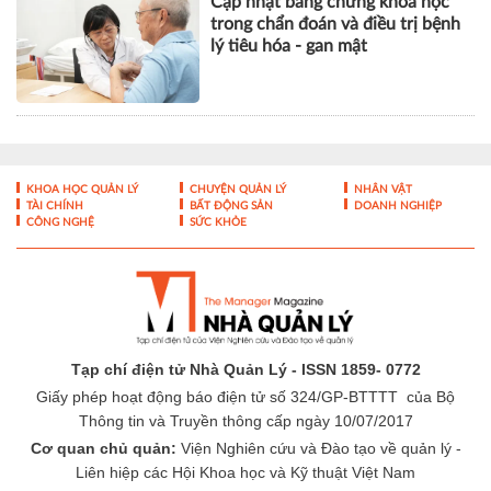
Liên tiếp nhiều ca ung thư đại
tràng được phẫu thuật thành
công bằng robot tại Vinmec Cần
Thơ
Cập nhật bằng chứng khoa học
trong chẩn đoán và điều trị bệnh
lý tiêu hóa - gan mật
KHOA HỌC QUẢN LÝ
CHUYỆN QUẢN LÝ
NHÂN VẬT
TÀI CHÍNH
BẤT ĐỘNG SẢN
DOANH NGHIỆP
CÔNG NGHỆ
SỨC KHỎE