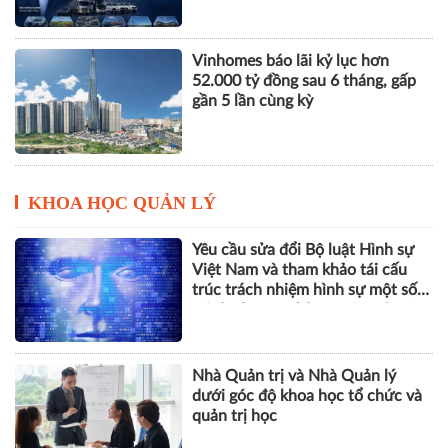
nhuận
THACO của ông Trần Bá Dương
lãi lớn trở lại nhưng vẫn "gánh"
khối nợ hơn 164.000 tỷ đồng
Vinhomes báo lãi kỷ lục hơn
52.000 tỷ đồng sau 6 tháng, gấp
gần 5 lần cùng kỳ
KHOA HỌC QUẢN LÝ
Yêu cầu sửa đổi Bộ luật Hình sự
Việt Nam và tham khảo tái cấu
trúc trách nhiệm hình sự một số
tội danh trong kỷ nguyên trí tuệ