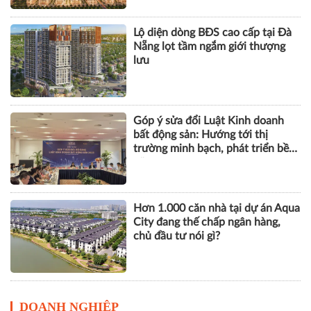
BẤT ĐỘNG SẢN
Khu phố thương mại SOHO tại
The Global City: Nơi bản sắc giao
thương song hành nhịp sống toàn
cầu
Lộ diện dòng BĐS cao cấp tại Đà
Nẵng lọt tầm ngắm giới thượng
lưu
Góp ý sửa đổi Luật Kinh doanh
bất động sản: Hướng tới thị
trường minh bạch, phát triển bền
vững
Hơn 1.000 căn nhà tại dự án Aqua