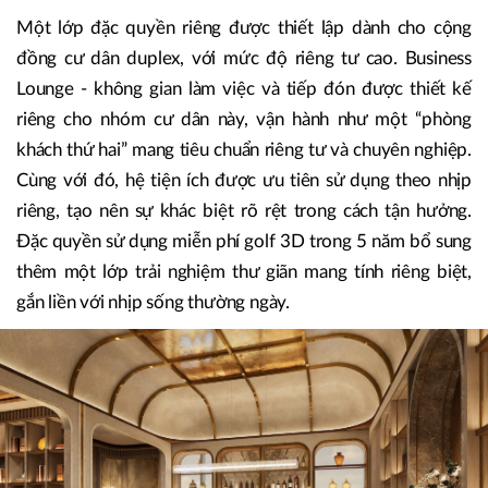
Đặc quyền ghi dấu chiều sâu trải nghiệm
Nếu kiến trúc định hình không gian, thì trải nghiệm tại The
Rey Edition định hình một chuẩn sống riêng - tinh tuyển
theo chuẩn khách sạn hạng sang.
Một lớp đặc quyền riêng được thiết lập dành cho cộng
đồng cư dân duplex, với mức độ riêng tư cao. Business
Lounge - không gian làm việc và tiếp đón được thiết kế
riêng cho nhóm cư dân này, vận hành như một “phòng
khách thứ hai” mang tiêu chuẩn riêng tư và chuyên nghiệp.
Cùng với đó, hệ tiện ích được ưu tiên sử dụng theo nhịp
riêng, tạo nên sự khác biệt rõ rệt trong cách tận hưởng.
Đặc quyền sử dụng miễn phí golf 3D trong 5 năm bổ sung
thêm một lớp trải nghiệm thư giãn mang tính riêng biệt,
gắn liền với nhịp sống thường ngày.