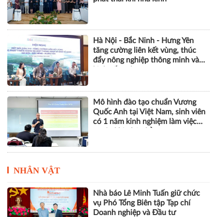
môi trường số
Khởi động dự án SMS-MP, góp
phần bảo vệ tầng ozone và giảm
phát thải khí nhà kính
Hà Nội - Bắc Ninh - Hưng Yên
tăng cường liên kết vùng, thúc
đẩy nông nghiệp thông minh và
kinh tế xanh
Mô hình đào tạo chuẩn Vương
Quốc Anh tại Việt Nam, sinh viên
có 1 năm kinh nghiệm làm việc
trước khi nhận bằng