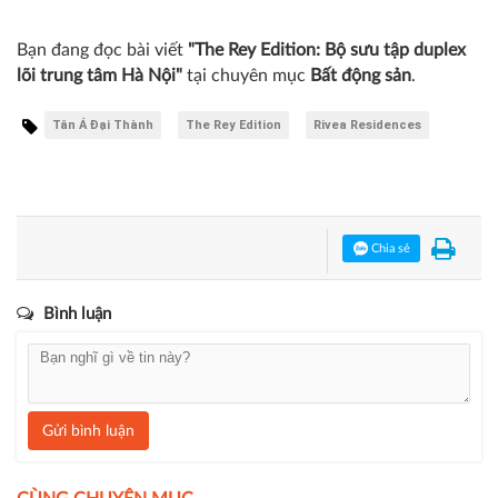
một tổ ấm viên mãn được khởi sinh giữa tầng mây - đủ
riêng tư để tĩnh tại, đủ rộng mở để tận hưởng và đủ bền
vững để giá trị đi cùng năm tháng.
Thu Trang
Bạn đang đọc bài viết
"The Rey Edition: Bộ sưu tập duplex
lõi trung tâm Hà Nội"
tại chuyên mục
Bất động sản
.
Tân Á Đại Thành
The Rey Edition
Rivea Residences
Chia sẻ
Bình luận