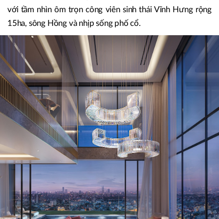
Quốc dân; các bệnh viện tuyến đầu như Bạch Mai, Bệnh
viện 108…
Nếp nhà khởi sinh giữa tầng mây cho gia đình đa thế hệ
Được bố trí từ tầng 20 trở lên, mỗi căn hộ tại The Rey
Edition sở một khoảng trời khoáng đạt như tài sản riêng,
với tầm nhìn ôm trọn công viên sinh thái Vĩnh Hưng rộng
15ha, sông Hồng và nhịp sống phố cổ.