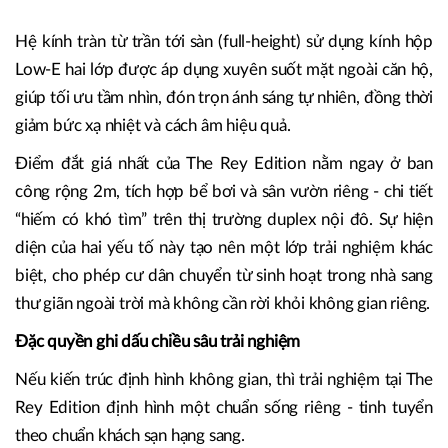
cao trần lên tới 6,8m, bố trí 4 phòng ngủ với 2 phòng
master suites. Cấu trúc này không chỉ tối ưu công năng, mà
còn tạo nên một không gian đủ rộng lớn để thoải mái tận
hưởng sự riêng tư và đủ ấm áp để dung dưỡng sự gắn kết
của gia đình đa thế hệ.
Hệ kính tràn từ trần tới sàn (full-height) sử dụng kính hộp
Low-E hai lớp được áp dụng xuyên suốt mặt ngoài căn hộ,
giúp tối ưu tầm nhìn, đón trọn ánh sáng tự nhiên, đồng thời
giảm bức xạ nhiệt và cách âm hiệu quả.
Điểm đắt giá nhất của The Rey Edition nằm ngay ở ban
công rộng 2m, tích hợp bể bơi và sân vườn riêng - chi tiết
“hiếm có khó tìm” trên thị trường duplex nội đô. Sự hiện
diện của hai yếu tố này tạo nên một lớp trải nghiệm khác
biệt, cho phép cư dân chuyển từ sinh hoạt trong nhà sang
thư giãn ngoài trời mà không cần rời khỏi không gian riêng.