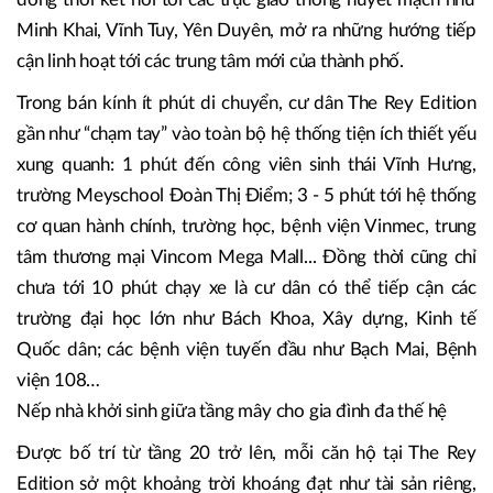
2.5, dự án sở hữu ưu thế đáng “mơ ước” khi di chuyển
nhanh chóng, kết nối liền mạch và tiếp cận dễ dàng tới
trung tâm thành phố. Từ dự án, cư dân chỉ mất khoảng 9
phút để tiếp cận Hồ Gươm - trái tim của Thủ đô Hà Nội,
đồng thời kết nối tới các trục giao thông huyết mạch như
Minh Khai, Vĩnh Tuy, Yên Duyên, mở ra những hướng tiếp
cận linh hoạt tới các trung tâm mới của thành phố.
Trong bán kính ít phút di chuyển, cư dân The Rey Edition
gần như “chạm tay” vào toàn bộ hệ thống tiện ích thiết yếu
xung quanh: 1 phút đến công viên sinh thái Vĩnh Hưng,
trường Meyschool Đoàn Thị Điểm; 3 - 5 phút tới hệ thống
cơ quan hành chính, trường học, bệnh viện Vinmec, trung
tâm thương mại Vincom Mega Mall... Đồng thời cũng chỉ
chưa tới 10 phút chạy xe là cư dân có thể tiếp cận các
trường đại học lớn như Bách Khoa, Xây dựng, Kinh tế