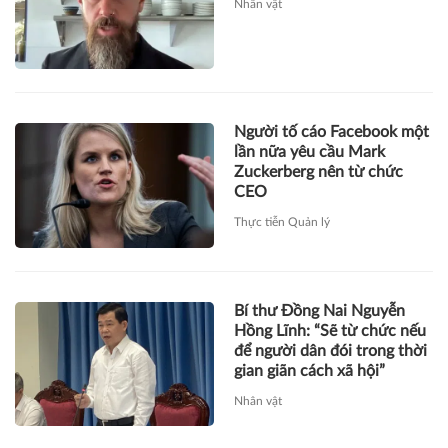
lần nữa yêu cầu Mark
Zuckerberg nên từ chức
CEO
Thực tiễn Quản lý
Bí thư Đồng Nai Nguyễn
Hồng Lĩnh: “Sẽ từ chức nếu
để người dân đói trong thời
gian giãn cách xã hội”
Nhân vật
Tỷ phú Jeff Bezos chính
thức tuyên bố từ chức CEO
Amazon từ 5/7
Nhân vật