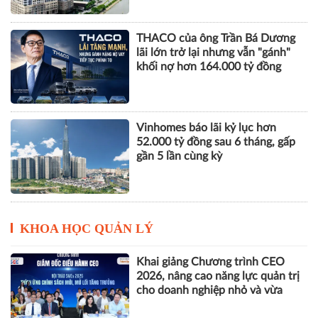
Vinhomes báo lãi kỷ lục hơn
52.000 tỷ đồng sau 6 tháng, gấp
gần 5 lần cùng kỳ
KHOA HỌC QUẢN LÝ
Khai giảng Chương trình CEO
2026, nâng cao năng lực quản trị
cho doanh nghiệp nhỏ và vừa
ESG, số hóa và năng lực chống
chịu tạo động lực mới cho doanh
nghiệp Việt