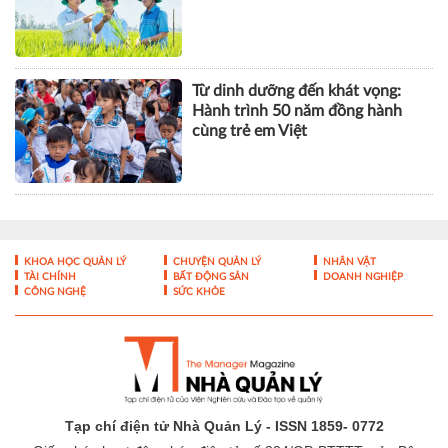
KHOA HỌC QUẢN LÝ
CHUYỆN QUẢN LÝ
NHÂN VẬT
TÀI CHÍNH
BẤT ĐỘNG SẢN
DOANH NGHIỆP
CÔNG NGHỆ
SỨC KHỎE
Tạp chí điện tử Nhà Quản Lý - ISSN 1859- 0772
Giấy phép hoạt động báo điện tử số 324/GP-BTTTT của Bộ
Thông tin và Truyền thông cấp ngày 10/07/2017
Cơ quan chủ quản:
Viện Nghiên cứu và Đào tạo về quản lý -
Liên hiệp các Hội Khoa học và Kỹ thuật Việt Nam
Tổng biên tập: ThS Nguyễn Đăng Bình
Trụ sở tòa soạn:
1506/12 Huỳnh Tấn Phát, Phường Tân Mỹ,