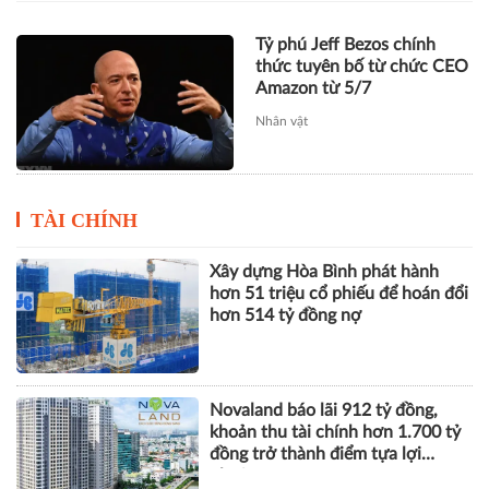
TÀI CHÍNH
Xây dựng Hòa Bình phát hành
hơn 51 triệu cổ phiếu để hoán đổi
hơn 514 tỷ đồng nợ
Novaland báo lãi 912 tỷ đồng,
khoản thu tài chính hơn 1.700 tỷ
đồng trở thành điểm tựa lợi
nhuận
THACO của ông Trần Bá Dương
lãi lớn trở lại nhưng vẫn "gánh"
khối nợ hơn 164.000 tỷ đồng