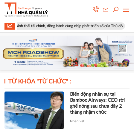
 sinh thái tài chính, đồng hành cùng nhịp phát triển số của Thủ đô
Gó
TỪ KHÓA "
TỪ CHỨC
" :
Biến động nhân sự tại
Bamboo Airways: CEO rời
ghế nóng sau chưa đầy 2
tháng nhậm chức
Nhân vật
Vì sao giám đốc Sở Giáo
dục - đào tạo Quảng Nam
xin nghỉ hưu trước tuổi?
Thực tiễn Quản lý