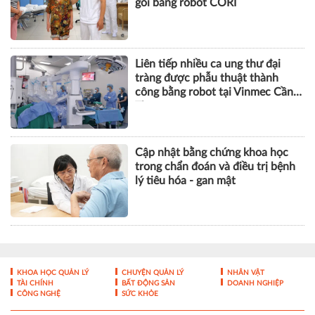
gối bằng robot CORI
Liên tiếp nhiều ca ung thư đại
tràng được phẫu thuật thành
công bằng robot tại Vinmec Cần
Thơ
Cập nhật bằng chứng khoa học
trong chẩn đoán và điều trị bệnh
lý tiêu hóa - gan mật
KHOA HỌC QUẢN LÝ
CHUYỆN QUẢN LÝ
NHÂN VẬT
TÀI CHÍNH
BẤT ĐỘNG SẢN
DOANH NGHIỆP
CÔNG NGHỆ
SỨC KHỎE