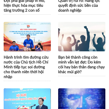
Đột phá giải pháp vĩ mô,
Quản trị rủi ro: Năng lực
hiện thực hóa mục tiêu
quyết định sức bền của
tăng trưởng 2 con số
doanh nghiệp
Hành trình tìm đường cứu
Bạn bè thành công còn
nước của Chủ tịch Hồ Chí
mình vẫn lẹt đẹt: Do kém
Minh tiếp tục soi đường
cỏi hay bản thân đang chạy
cho thanh niên thời hội
khác múi giờ?
nhập