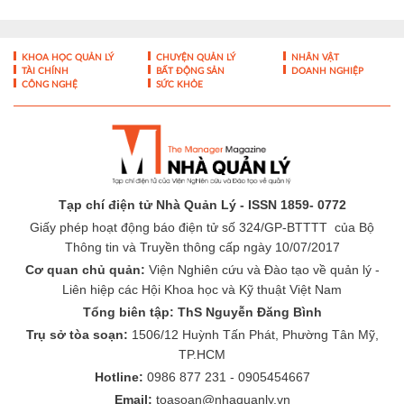
KHOA HỌC QUẢN LÝ
CHUYỆN QUẢN LÝ
NHÂN VẬT
TÀI CHÍNH
BẤT ĐỘNG SẢN
DOANH NGHIỆP
CÔNG NGHỆ
SỨC KHỎE
Tạp chí điện tử Nhà Quản Lý - ISSN 1859- 0772
Giấy phép hoạt động báo điện tử số 324/GP-BTTTT của Bộ
Thông tin và Truyền thông cấp ngày 10/07/2017
Cơ quan chủ quản:
Viện Nghiên cứu và Đào tạo về quản lý -
Liên hiệp các Hội Khoa học và Kỹ thuật Việt Nam
Tổng biên tập: ThS Nguyễn Đăng Bình
Trụ sở tòa soạn:
1506/12 Huỳnh Tấn Phát, Phường Tân Mỹ,
TP.HCM
Hotline:
0986 877 231 - 0905454667
Email:
toasoan@nhaquanly.vn