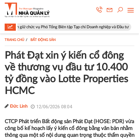
chức vụ Phó Tổng Biên tập Tạp chí Doanh nghiệp và Đầu tư
Hà Nội: P
TRANG CHỦ
BẤT ĐỘNG SẢN
Phát Đạt xin ý kiến cổ đông
về thương vụ đầu tư 10.400
tỷ đồng vào Lotte Properties
HCMC
12/06/2026 08:04
Đức Linh
CTCP Phát triển Bất động sản Phát Đạt (HOSE: PDR) vừa
công bố kế hoạch lấy ý kiến cổ đông bằng văn bản nhằm
thông qua một số nội dung quan trọng thuộc thẩm quyền