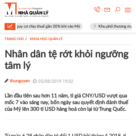
 cơ chịu thuế gần 30% khi vào Mỹ
Khu phố thương mại SOHO tại The G
TRANG CHỦ
KHOA HỌC QUẢN LÝ
Nhân dân tệ rớt khỏi ngưỡng
tâm lý
05/08/2019 19:02
thunguyen
Lần đầu tiên sau hơn 11 năm, tỉ giá CNY/USD vượt qua
mốc 7 vào sáng nay, bốn ngày sau quyết định đánh thuế
của Mỹ lên 300 tỉ USD hàng hoá còn lại từ Trung Quốc.
Từ mức 6,28 nhân dân tệ đổi 1 USD hồi tháng 4.2018, tỉ