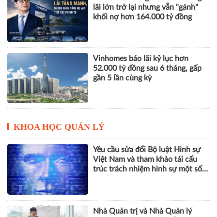
lãi lớn trở lại nhưng vẫn "gánh"
khối nợ hơn 164.000 tỷ đồng
Vinhomes báo lãi kỷ lục hơn
52.000 tỷ đồng sau 6 tháng, gấp
gần 5 lần cùng kỳ
KHOA HỌC QUẢN LÝ
Yêu cầu sửa đổi Bộ luật Hình sự
Việt Nam và tham khảo tái cấu
trúc trách nhiệm hình sự một số
tội danh trong kỷ nguyên trí tuệ
nhân tạo
Nhà Quản trị và Nhà Quản lý