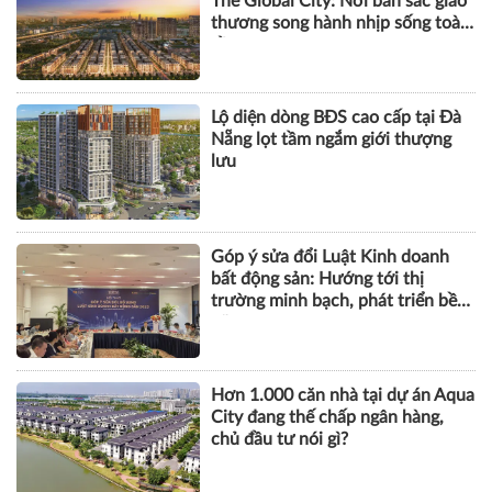
The Global City: Nơi bản sắc giao
thương song hành nhịp sống toàn
cầu
Lộ diện dòng BĐS cao cấp tại Đà
Nẵng lọt tầm ngắm giới thượng
lưu
Góp ý sửa đổi Luật Kinh doanh
bất động sản: Hướng tới thị
trường minh bạch, phát triển bền
vững
Hơn 1.000 căn nhà tại dự án Aqua
City đang thế chấp ngân hàng,
chủ đầu tư nói gì?