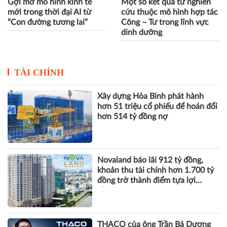
Gợi mở mô hình kinh tế
Một số kết quả từ nghiên
mới trong thời đại AI từ
cứu thuộc mô hình hợp tác
“Con đường tương lai”
Công – Tư trong lĩnh vực
dinh dưỡng
TÀI CHÍNH
Xây dựng Hòa Bình phát hành
hơn 51 triệu cổ phiếu để hoán đổi
hơn 514 tỷ đồng nợ
Novaland báo lãi 912 tỷ đồng,
khoản thu tài chính hơn 1.700 tỷ
đồng trở thành điểm tựa lợi
nhuận
THACO của ông Trần Bá Dương