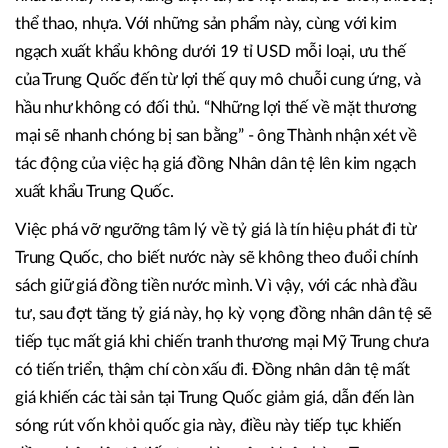
thể thao, nhựa. Với những sản phẩm này, cùng với kim
ngạch xuất khẩu không dưới 19 tỉ USD mỗi loại, ưu thế
của Trung Quốc đến từ lợi thế quy mô chuỗi cung ứng, và
hầu như không có đối thủ. “Những lợi thế về mặt thương
mại sẽ nhanh chóng bị san bằng” - ông Thành nhận xét về
tác động của việc hạ giá đồng Nhân dân tệ lên kim ngạch
xuất khẩu Trung Quốc.
Việc phá vỡ ngưỡng tâm lý về tỷ giá là tín hiệu phát đi từ
Trung Quốc, cho biết nước này sẽ không theo đuổi chính
sách giữ giá đồng tiền nước mình. Vì vậy, với các nhà đầu
tư, sau đợt tăng tỷ giá này, họ kỳ vọng đồng nhân dân tệ sẽ
tiếp tục mất giá khi chiến tranh thương mại Mỹ Trung chưa
có tiến triển, thậm chí còn xấu đi. Đồng nhân dân tệ mất
giá khiến các tài sản tại Trung Quốc giảm giá, dẫn đến làn
sóng rút vốn khỏi quốc gia này, điều này tiếp tục khiến