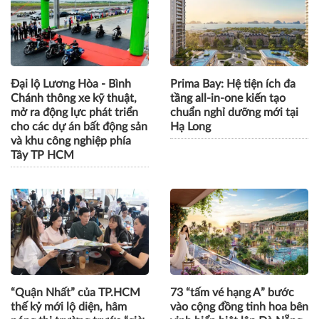
Đại lộ Lương Hòa - Bình
Prima Bay: Hệ tiện ích đa
Chánh thông xe kỹ thuật,
tầng all-in-one kiến tạo
mở ra động lực phát triển
chuẩn nghỉ dưỡng mới tại
cho các dự án bất động sản
Hạ Long
và khu công nghiệp phía
Tây TP HCM
“Quận Nhất” của TP.HCM
73 “tấm vé hạng A” bước
thế kỷ mới lộ diện, hâm
vào cộng đồng tinh hoa bên