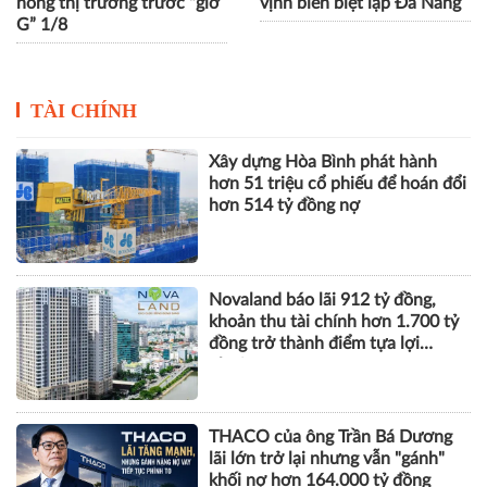
nóng thị trường trước “giờ
vịnh biển biệt lập Đà Nẵng
G” 1/8
TÀI CHÍNH
Xây dựng Hòa Bình phát hành
hơn 51 triệu cổ phiếu để hoán đổi
hơn 514 tỷ đồng nợ
Novaland báo lãi 912 tỷ đồng,
khoản thu tài chính hơn 1.700 tỷ
đồng trở thành điểm tựa lợi
nhuận
THACO của ông Trần Bá Dương
lãi lớn trở lại nhưng vẫn "gánh"
khối nợ hơn 164.000 tỷ đồng