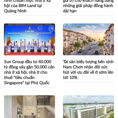
hình chuẩn mực nhà ở xã
giá trị cho khách hàng bằng
hội của BIM Land tại
những giải pháp đồng hành
Quảng Ninh
dài hạn
Sun Group đầu tư 40.000
Tài sản biểu tượng bên vịnh
tỷ đồng xây gần 50.000 căn
Nam Chơn nhân đôi sức
nhà ở xã hội, nhà ở cho
hút với ưu đãi về ở sớm lên
thuê "tiêu chuẩn
tới 10%
Singapore" tại Phú Quốc