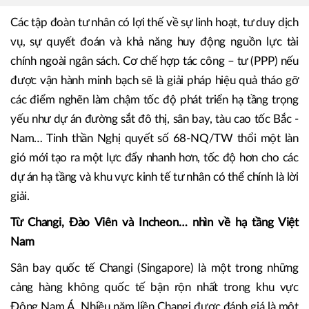
Các dự án đầu tư từ vốn ngân sách cần cơ chế phê duyệt, có sự
phối hợp giữa các bộ ngành, nhiều quy trình và thủ tục khiến tốc độ
triển khai thực tế chậm trễ.
Các tập đoàn tư nhân có lợi thế về sự linh hoạt, tư duy dịch
vụ, sự quyết đoán và khả năng huy động nguồn lực tài
chính ngoài ngân sách. Cơ chế hợp tác công – tư (PPP) nếu
được vận hành minh bạch sẽ là giải pháp hiệu quả tháo gỡ
các điểm nghẽn làm chậm tốc độ phát triển hạ tầng trọng
yếu như dự án đường sắt đô thị, sân bay, tàu cao tốc Bắc -
Nam… Tinh thần Nghị quyết số 68-NQ/TW thổi một làn
gió mới tạo ra một lực đẩy nhanh hơn, tốc độ hơn cho các
dự án hạ tầng và khu vực kinh tế tư nhân có thể chính là lời
giải.