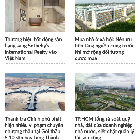
tỷ đồng xây gần 50.000 căn
Nam Chơn nhân đôi sức
nhà ở xã hội, nhà ở cho
hút với ưu đãi về ở sớm lên
thuê "tiêu chuẩn
tới 10%
Singapore" tại Phú Quốc
Thương hiệu bất động sản
Mua nhà ở xã hội: Nên ưu
hạng sang Sotheby’s
tiên tăng nguồn cung trước
International Realty vào
khi mở rộng đối tượng
Việt Nam
được mua