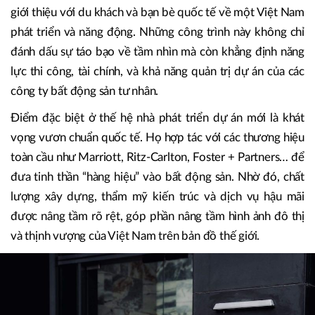
lĩnh vực bất động sản tư nhân đã vươn lên thành trụ cột dù
nhà nước là người đi tiên phong.” Không dừng lại ở các đô
thị quy mô, khối tư nhân còn nâng tầm diện mạo các thành
phố lớn như Hà Nội, TP.HCM, Đà Nẵng… bằng những
công trình biểu tượng. Chính các “đại sứ thương hiệu” này
giới thiệu với du khách và bạn bè quốc tế về một Việt Nam
phát triển và năng động. Những công trình này không chỉ
đánh dấu sự táo bạo về tầm nhìn mà còn khẳng định năng
lực thi công, tài chính, và khả năng quản trị dự án của các
công ty bất động sản tư nhân.
Điểm đặc biệt ở thế hệ nhà phát triển dự án mới là khát
vọng vươn chuẩn quốc tế. Họ hợp tác với các thương hiệu
toàn cầu như Marriott, Ritz-Carlton, Foster + Partners… để
đưa tinh thần “hàng hiệu” vào bất động sản. Nhờ đó, chất
lượng xây dựng, thẩm mỹ kiến trúc và dịch vụ hậu mãi
được nâng tầm rõ rệt, góp phần nâng tầm hình ảnh đô thị