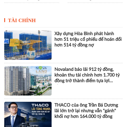
Thanh tra Chính phủ phát
TP.HCM tổng rà soát quỹ
hiện nhiều vi phạm chuyển
nhà, đất của doanh nghiệp
nhượng thầu tại Gói thầu
nhà nước, siết chặt quản lý
5.10 sân bay Long Thành
tài sản công
TÀI CHÍNH
Xây dựng Hòa Bình phát hành
hơn 51 triệu cổ phiếu để hoán đổi
hơn 514 tỷ đồng nợ
Novaland báo lãi 912 tỷ đồng,
khoản thu tài chính hơn 1.700 tỷ
đồng trở thành điểm tựa lợi
nhuận