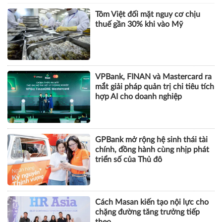
chủ đầu tư nói gì?
DOANH NGHIỆP
Tôm Việt đối mặt nguy cơ chịu
thuế gần 30% khi vào Mỹ
VPBank, FINAN và Mastercard ra
mắt giải pháp quản trị chi tiêu tích
hợp AI cho doanh nghiệp
GPBank mở rộng hệ sinh thái tài
chính, đồng hành cùng nhịp phát