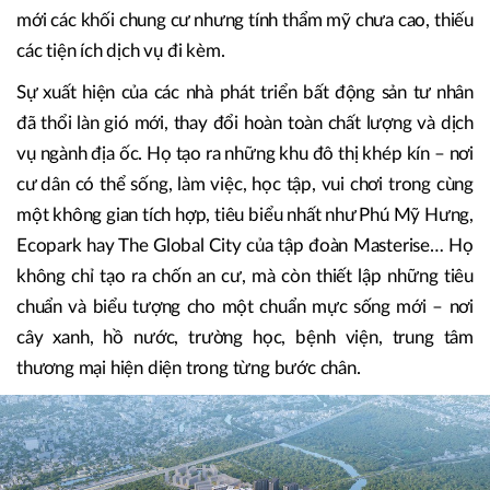
bất động sản tư nhân xuất hiện, bất động sản Việt Nam
được “định nghĩa” là hình thức “nhà ống”, mô hình phân lô
bán nền hoặc nhỉnh hơn chút ít là các khối cao ốc đơn điệu.
Vướng nút thắt cơ chế, thiếu tư duy dịch vụ, khả năng sáng
tạo và tài chính hạn chế, các công ty địa ốc quốc doanh xây
mới các khối chung cư nhưng tính thẩm mỹ chưa cao, thiếu
các tiện ích dịch vụ đi kèm.
Sự xuất hiện của các nhà phát triển bất động sản tư nhân
đã thổi làn gió mới, thay đổi hoàn toàn chất lượng và dịch
vụ ngành địa ốc. Họ tạo ra những khu đô thị khép kín – nơi
cư dân có thể sống, làm việc, học tập, vui chơi trong cùng
một không gian tích hợp, tiêu biểu nhất như Phú Mỹ Hưng,
Ecopark hay The Global City của tập đoàn Masterise… Họ
không chỉ tạo ra chốn an cư, mà còn thiết lập những tiêu
chuẩn và biểu tượng cho một chuẩn mực sống mới – nơi
cây xanh, hồ nước, trường học, bệnh viện, trung tâm