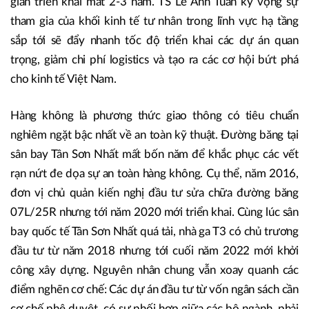
lớn như tuyến metro số 1 TP.HCM đã mất hàng chục năm
xây dựng, nghiệm thu, vận hành thử mới có thể khai thác.
Trong khi đó, các tập đoàn bất động sản tư nhân đang sẵn
sàng tham gia các dự án có quy mô lớn gấp đôi với thời
gian triển khai mất 2-3 năm. TS Lê Anh Tuấn kỳ vọng sự
tham gia của khối kinh tế tư nhân trong lĩnh vực hạ tầng
sắp tới sẽ đẩy nhanh tốc độ triển khai các dự án quan
trọng, giảm chi phí logistics và tạo ra các cơ hội bứt phá
cho kinh tế Việt Nam.
Hàng không là phương thức giao thông có tiêu chuẩn
nghiêm ngặt bậc nhất về an toàn kỹ thuật. Đường băng tại
sân bay Tân Sơn Nhất mất bốn năm để khắc phục các vết
rạn nứt đe dọa sự an toàn hàng không. Cụ thể, năm 2016,
đơn vị chủ quản kiến nghị đầu tư sửa chữa đường băng
07L/25R nhưng tới năm 2020 mới triển khai. Cùng lúc sân