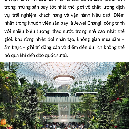
Từ Changi, Đào Viên và Incheon… nhìn về hạ tầng Việt
Nam
Sân bay quốc tế Changi (Singapore) là một trong những
cảng hàng không quốc tế bận rộn nhất trong khu vực
Đông Nam Á. Nhiều năm liền Changi được đánh giá là một
trong những sân bay tốt nhất thế giới về chất lượng dịch
vụ, trải nghiệm khách hàng và vận hành hiệu quả. Điểm
nhấn trong khuôn viên sân bay là Jewel Changi, công trình
với nhiều biểu tượng: thác nước trong nhà cao nhất thế
giới, khu rừng nhiệt đới nhân tạo, không gian mua sắm –
ẩm thực – giải trí đẳng cấp và điểm đến du lịch không thể
bỏ qua khi đến đảo quốc sư tử.