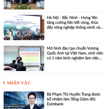
Khởi động dự án SMS-MP, góp
phần bảo vệ tầng ozone và giảm
phát thải khí nhà kính
Hà Nội - Bắc Ninh - Hưng Yên
tăng cường liên kết vùng, thúc
đẩy nông nghiệp thông minh và
kinh tế xanh
Mô hình đào tạo chuẩn Vương
Quốc Anh tại Việt Nam, sinh viên
có 1 năm kinh nghiệm làm việc
trước khi nhận bằng