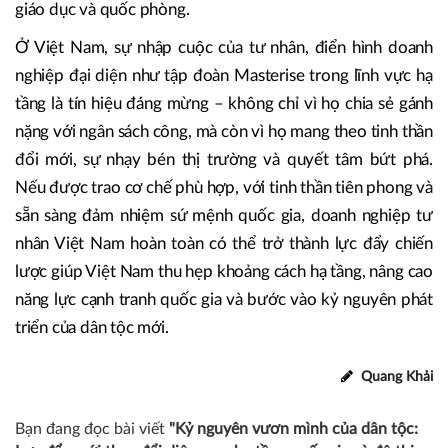
lược của nhà nước với năng lực triển khai, thương mại hóa
và vận hành linh hoạt của tư nhân. Đây là mô hình đáng
tham khảo khi phát triển sân bay, cảng biển, logistics theo
hướng hiện đại, hiệu quả và bền vững – nhất là khi ngân
sách công đang chịu áp lực lớn bởi các mục tiêu an sinh
giáo dục và quốc phòng.
Ở Việt Nam, sự nhập cuộc của tư nhân, điển hình doanh
nghiệp đại diện như tập đoàn Masterise trong lĩnh vực hạ
tầng là tín hiệu đáng mừng – không chỉ vì họ chia sẻ gánh
nặng với ngân sách công, mà còn vì họ mang theo tinh thần
đổi mới, sự nhạy bén thị trường và quyết tâm bứt phá.
Nếu được trao cơ chế phù hợp, với tinh thần tiên phong và
sẵn sàng đảm nhiệm sứ mệnh quốc gia, doanh nghiệp tư
nhân Việt Nam hoàn toàn có thể trở thành lực đẩy chiến
lược giúp Việt Nam thu hẹp khoảng cách hạ tầng, nâng cao
năng lực cạnh tranh quốc gia và bước vào kỷ nguyên phát