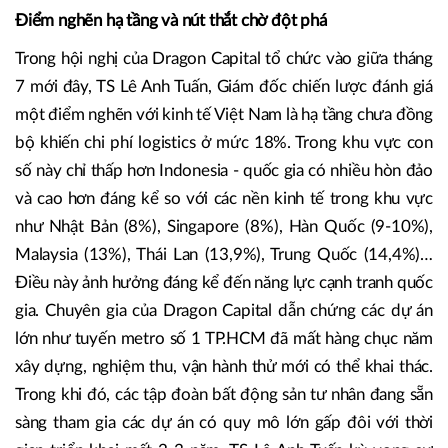
định khu vực tư nhân – đặc biệt là các doanh nghiệp bất
động sản – đã chứng minh khi được trao cơ hội, họ phát
huy các ưu điểm và sáng tạo không chỉ “xây” nên những
tòa nhà, mà còn “dựng” nên những giấc mơ đô thị hiện đại,
văn minh mang khát vọng hội nhập.
Điểm nghẽn hạ tầng và nút thắt chờ đột phá
Trong hội nghị của Dragon Capital tổ chức vào giữa tháng
7 mới đây, TS Lê Anh Tuấn, Giám đốc chiến lược đánh giá
một điểm nghẽn với kinh tế Việt Nam là hạ tầng chưa đồng
bộ khiến chi phí logistics ở mức 18%. Trong khu vực con
số này chỉ thấp hơn Indonesia - quốc gia có nhiều hòn đảo
và cao hơn đáng kể so với các nền kinh tế trong khu vực
như Nhật Bản (8%), Singapore (8%), Hàn Quốc (9-10%),
Malaysia (13%), Thái Lan (13,9%), Trung Quốc (14,4%)…
Điều này ảnh hưởng đáng kể đến năng lực cạnh tranh quốc
gia. Chuyên gia của Dragon Capital dẫn chứng các dự án