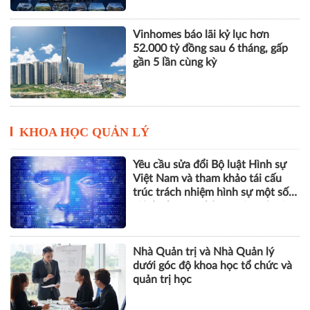
THACO của ông Trần Bá Dương
lãi lớn trở lại nhưng vẫn "gánh"
khối nợ hơn 164.000 tỷ đồng
Vinhomes báo lãi kỷ lục hơn
52.000 tỷ đồng sau 6 tháng, gấp
gần 5 lần cùng kỳ
KHOA HỌC QUẢN LÝ
Yêu cầu sửa đổi Bộ luật Hình sự
Việt Nam và tham khảo tái cấu
trúc trách nhiệm hình sự một số
tội danh trong kỷ nguyên trí tuệ