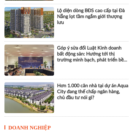
Khu phố thương mại SOHO tại
The Global City: Nơi bản sắc giao
thương song hành nhịp sống toàn
cầu
Lộ diện dòng BĐS cao cấp tại Đà
Nẵng lọt tầm ngắm giới thượng
lưu
Góp ý sửa đổi Luật Kinh doanh
bất động sản: Hướng tới thị
trường minh bạch, phát triển bền
vững
Hơn 1.000 căn nhà tại dự án Aqua
City đang thế chấp ngân hàng,