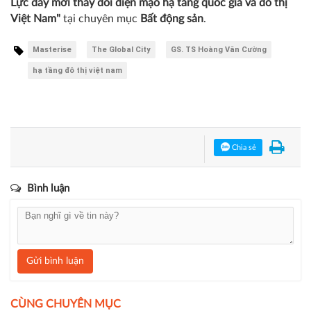
triển của dân tộc mới.
Quang Khải
Bạn đang đọc bài viết
"Kỷ nguyên vươn mình của dân tộc:
Lực đẩy mới thay đổi diện mạo hạ tầng quốc gia và đô thị
Việt Nam"
tại chuyên mục
Bất động sản
.
Masterise
The Global City
GS. TS Hoàng Văn Cường
hạ tầng đô thị việt nam
Chia sẻ
Bình luận