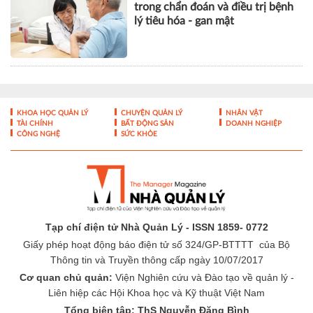
tràng được phẫu thuật thành
công bằng robot tại Vinmec Cần
Thơ
Cập nhật bằng chứng khoa học
trong chẩn đoán và điều trị bệnh
lý tiêu hóa - gan mật
KHOA HỌC QUẢN LÝ
CHUYỆN QUẢN LÝ
NHÂN VẬT
TÀI CHÍNH
BẤT ĐỘNG SẢN
DOANH NGHIỆP
CÔNG NGHỆ
SỨC KHỎE