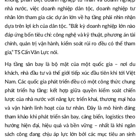
Tại hội thảo “Đột phá trong cải cách thể chế để kinh tế tư
nhân bứt phá” về các công trình hạ tầng trọng điểm có sự
tham gia của khối tư nhân, TS Cấn Văn Lực, kinh tế trưởng
ngân hàng BIDV nhận xét tinh thần của Nghị quyết 68,
không phân biệt doanh nghiệp tư nhân và doanh nghiệp
nhà nước, việc doanh nghiệp dân tộc, doanh nghiệp tư
nhân lớn tham gia các dự án lớn về hạ tầng phải nhìn nhận
dựa trên lợi ích của dân tộc. “Bất kỳ doanh nghiệp lớn nào
đáp ứng bốn tiêu chí: công nghệ và kỹ thuật, phương án tài
chính, quản trị vận hành, kiểm soát rủi ro đều có thể tham
gia,” TS Cấn Văn Lực nói.
Hạ tầng sân bay là bộ mặt của một quốc gia – nơi du
khách, nhà đầu tư và thế giới tiếp xúc đầu tiên khi tới Việt
Nam. Các quốc gia phát triển đều có một công thức chung
phát triển hạ tầng: kết hợp giữa quyền kiểm soát chiến