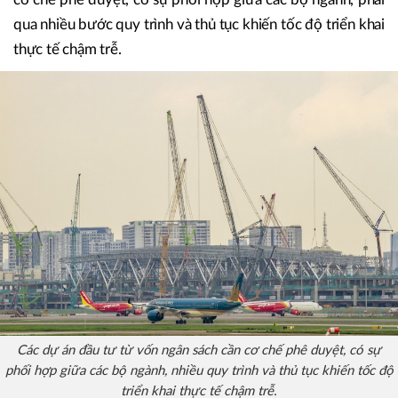
bay quốc tế Tân Sơn Nhất quá tải, nhà ga T3 có chủ trương
đầu tư từ năm 2018 nhưng tới cuối năm 2022 mới khởi
công xây dựng. Nguyên nhân chung vẫn xoay quanh các
điểm nghẽn cơ chế: Các dự án đầu tư từ vốn ngân sách cần
cơ chế phê duyệt, có sự phối hợp giữa các bộ ngành, phải
qua nhiều bước quy trình và thủ tục khiến tốc độ triển khai
thực tế chậm trễ.