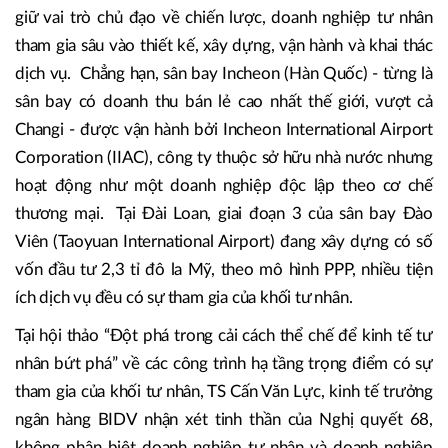
nét rằng khi khu vực tư nhân tham gia vận hành và khai
thác hạ tầng công cộng, có tầm nhìn và tư duy dịch vụ,
chất lượng và hiệu quả sẽ được nâng tầm.
Cả Hàn Quốc và Đài Loan đều có những mô hình phát
triển hạ tầng sân bay và logistics tương tự, nơi nhà nước
giữ vai trò chủ đạo về chiến lược, doanh nghiệp tư nhân
tham gia sâu vào thiết kế, xây dựng, vận hành và khai thác
dịch vụ. Chẳng hạn, sân bay Incheon (Hàn Quốc) - từng là
sân bay có doanh thu bán lẻ cao nhất thế giới, vượt cả
Changi - được vận hành bởi Incheon International Airport
Corporation (IIAC), công ty thuộc sở hữu nhà nước nhưng
hoạt động như một doanh nghiệp độc lập theo cơ chế
thương mại. Tại Đài Loan, giai đoạn 3 của sân bay Đào
Viên (Taoyuan International Airport) đang xây dựng có số
vốn đầu tư 2,3 tỉ đô la Mỹ, theo mô hình PPP, nhiều tiện
ích dịch vụ đều có sự tham gia của khối tư nhân.