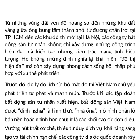
06/08/2025 12:21
Quang Khải
Âm thầm nhưng mãnh liệt, trong hai thập kỷ vừa qua các
tập đoàn bất động sản tư nhân Việt Nam định hình lại
diện mạo hạ tầng và đô thị Việt Nam.
Từ những vùng đất ven đô hoang sơ đến những khu đất
vàng giữa lòng trung tâm thành phố, từ đường chân trời tại
TP.HCM đến các khu đô thị mới tại Hà Nội, các công ty bất
động sản tư nhân không chỉ xây dựng những công trình
hiện đại mà kiến tạo những kiến trúc mang tính biểu
tượng. Họ không những định nghĩa lại khái niệm "đô thị
hiện đại" mà còn xây dựng phong cách sống hội nhập phù
hợp với xu thế phát triển.
Trước đó, do lý do lịch sử, bộ mặt đô thị Việt Nam chủ yếu
phát triển tự phát và manh mún. Trước khi các tập đoàn