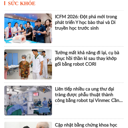
Vingroup tái bổ nhiệm CEO
Nguyễn Việt Quang, VinFast lần
đầu vượt mốc 115.000 xe sau nửa
năm
SỨC KHỎE
ICFM 2026: Đột phá mới trong
phát triển Y học bào thai và Di
truyền học trước sinh
Tưởng mất khả năng đi lại, cụ bà
phục hồi thần kì sau thay khớp
gối bằng robot CORI
Liên tiếp nhiều ca ung thư đại