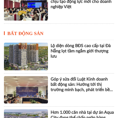
chịu tạo động lực mới cho doanh
nghiệp Việt
BẤT ĐỘNG SẢN
Lộ diện dòng BĐS cao cấp tại Đà
Nẵng lọt tầm ngắm giới thượng
lưu
Góp ý sửa đổi Luật Kinh doanh
bất động sản: Hướng tới thị
trường minh bạch, phát triển bền
vững
Hơn 1.000 căn nhà tại dự án Aqua
City đang thế chấp ngân hàng,