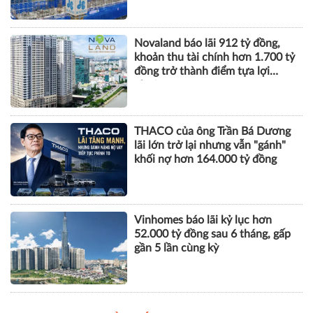
Novaland báo lãi 912 tỷ đồng,
khoản thu tài chính hơn 1.700 tỷ
đồng trở thành điểm tựa lợi
nhuận
THACO của ông Trần Bá Dương
lãi lớn trở lại nhưng vẫn "gánh"
khối nợ hơn 164.000 tỷ đồng
Vinhomes báo lãi kỷ lục hơn
52.000 tỷ đồng sau 6 tháng, gấp
gần 5 lần cùng kỳ