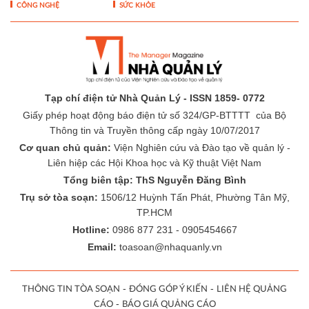
CÔNG NGHỆ
SỨC KHỎE
Tạp chí điện tử Nhà Quản Lý - ISSN 1859- 0772
Giấy phép hoạt động báo điện tử số 324/GP-BTTTT của Bộ
Thông tin và Truyền thông cấp ngày 10/07/2017
Cơ quan chủ quản:
Viện Nghiên cứu và Đào tạo về quản lý -
Liên hiệp các Hội Khoa học và Kỹ thuật Việt Nam
Tổng biên tập: ThS Nguyễn Đăng Bình
Trụ sở tòa soạn:
1506/12 Huỳnh Tấn Phát, Phường Tân Mỹ,
TP.HCM
Hotline:
0986 877 231 - 0905454667
Email:
toasoan@nhaquanly.vn
-
-
THÔNG TIN TÒA SOẠN
ĐÓNG GÓP Ý KIẾN
LIÊN HỆ QUẢNG
-
CÁO
BÁO GIÁ QUẢNG CÁO