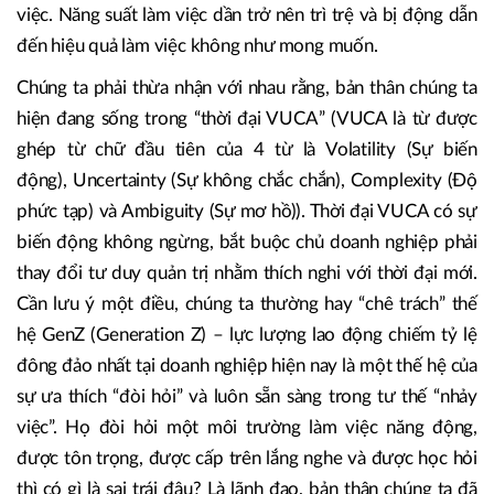
việc. Năng suất làm việc dần trở nên trì trệ và bị động dẫn
đến hiệu quả làm việc không như mong muốn.
Chúng ta phải thừa nhận với nhau rằng, bản thân chúng ta
hiện đang sống trong “thời đại VUCA” (VUCA là từ được
ghép từ chữ đầu tiên của 4 từ là Volatility (Sự biến
động), Uncertainty (Sự không chắc chắn), Complexity (Độ
phức tạp) và Ambiguity (Sự mơ hồ)). Thời đại VUCA có sự
biến động không ngừng, bắt buộc chủ doanh nghiệp phải
thay đổi tư duy quản trị nhằm thích nghi với thời đại mới.
Cần lưu ý một điều, chúng ta thường hay “chê trách” thế
hệ GenZ (Generation Z) – lực lượng lao động chiếm tỷ lệ
đông đảo nhất tại doanh nghiệp hiện nay là một thế hệ của
sự ưa thích “đòi hỏi” và luôn sẵn sàng trong tư thế “nhảy
việc”. Họ đòi hỏi một môi trường làm việc năng động,
được tôn trọng, được cấp trên lắng nghe và được học hỏi
thì có gì là sai trái đâu? Là lãnh đạo, bản thân chúng ta đã