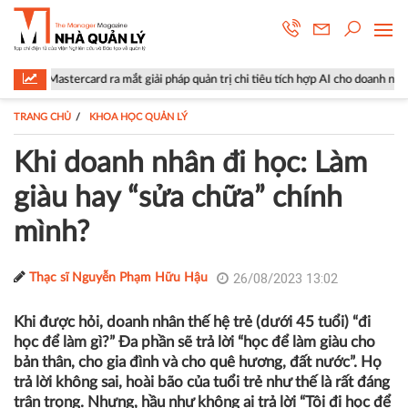
ard ra mắt giải pháp quản trị chi tiêu tích hợp AI cho doanh nghiệp
L
TRANG CHỦ
KHOA HỌC QUẢN LÝ
Khi doanh nhân đi học: Làm
giàu hay “sửa chữa” chính
mình?
26/08/2023 13:02
Thạc sĩ Nguyễn Phạm Hữu Hậu
Khi được hỏi, doanh nhân thế hệ trẻ (dưới 45 tuổi) “đi
học để làm gì?” Đa phần sẽ trả lời “học để làm giàu cho
bản thân, cho gia đình và cho quê hương, đất nước”. Họ
trả lời không sai, hoài bão của tuổi trẻ như thế là rất đáng
trân trọng. Nhưng, hầu như không ai trả lời “Tôi đi học để