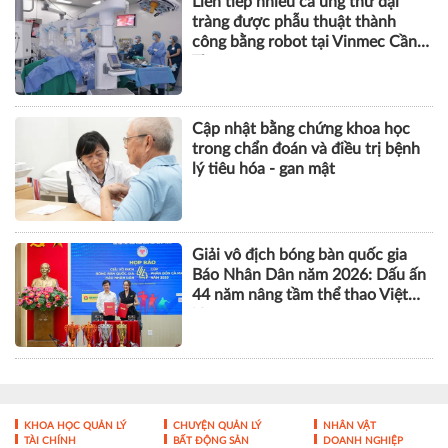
Liên tiếp nhiều ca ung thư đại
tràng được phẫu thuật thành
công bằng robot tại Vinmec Cần
Thơ
Cập nhật bằng chứng khoa học
trong chẩn đoán và điều trị bệnh
lý tiêu hóa - gan mật
Giải vô địch bóng bàn quốc gia
Báo Nhân Dân năm 2026: Dấu ấn
44 năm nâng tầm thể thao Việt
Nam
KHOA HỌC QUẢN LÝ
CHUYỆN QUẢN LÝ
NHÂN VẬT
TÀI CHÍNH
BẤT ĐỘNG SẢN
DOANH NGHIỆP