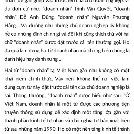
nhân” để gán ghép vào trước tên của chủ doanh nghiệp. Ví
dụ đơn cử như, “doanh nhân” Trịnh Văn Quyết, “doanh
nhân” Đỗ Anh Dũng, “doanh nhân” Nguyễn Phương
Hằng… Và, dường như những chủ doanh nghiệp ấy không
hề có những đính chính gì và đôi khi cũng thích thú với hai
chữ “doanh nhân” được đặt trước cái tên thường gọi. Họ
đã quá lạm dụng hai từ doanh nhân mà không hiểu chúng là
danh hiệu hay danh xưng…
Hai từ “doanh nhân” tại Việt Nam gần như không có một
khái niệm chính thức. Vậy nên, không thể nói việc lạm
dụng cụm từ này đặt trước cái tên của chủ doanh nghiệp là
sai. Thông thường, “doanh nhân” được hiểu như sau: “Ở
Việt Nam, doanh nhân là một từ được các phương tiện
truyền thông sử dụng để xác định một tầng lớp gắn với
thành phần kinh tế tư nhân và chủ nghĩa tư bản xuất hiện
từ sau những năm 1990. Họ có một nền tảng kinh tế thành