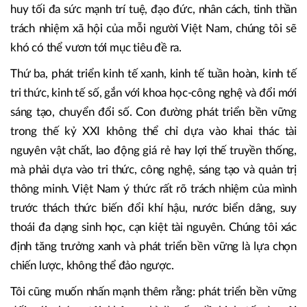
nhất của Việt Nam không phải là khoáng sản, không phải là
vị trí địa chiến lược, mà chính là 106 triệu người Việt Nam
hiện nay, những người cần cù, sáng tạo, giàu lòng yêu
nước, giàu ý thức cộng đồng, ham học hỏi và biết vươn lên
trong hoàn cảnh khó khăn. Nếu không giải phóng và phát
huy tối đa sức mạnh trí tuệ, đạo đức, nhân cách, tinh thần
trách nhiệm xã hội của mỗi người Việt Nam, chúng tôi sẽ
khó có thể vươn tới mục tiêu đề ra.
Thứ ba, phát triển kinh tế xanh, kinh tế tuần hoàn, kinh tế
tri thức, kinh tế số, gắn với khoa học-công nghệ và đổi mới
sáng tạo, chuyển đổi số. Con đường phát triển bền vững
trong thế kỷ XXI không thể chỉ dựa vào khai thác tài
nguyên vật chất, lao động giá rẻ hay lợi thế truyền thống,
mà phải dựa vào tri thức, công nghệ, sáng tạo và quản trị
thông minh. Việt Nam ý thức rất rõ trách nhiệm của mình
trước thách thức biến đổi khí hậu, nước biển dâng, suy