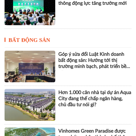
thúc đẩy hình thành hệ sinh thái
công nghiệp đường sắt Việt Nam
Tái cấu trúc kênh dẫn vốn, khơi
thông động lực tăng trưởng mới
BẤT ĐỘNG SẢN
Góp ý sửa đổi Luật Kinh doanh
bất động sản: Hướng tới thị
trường minh bạch, phát triển bền
vững
Hơn 1.000 căn nhà tại dự án Aqua