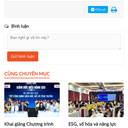
Bạn đang đọc bài viết
"Toàn văn bài phát biểu của Tổng Bí
thư Tô Lâm với đại biểu tham dự Hội thảo quốc tế Việt Nam
học lần thứ 7"
tại chuyên mục
Khoa học quản lý
.
Chia sẻ
Bình luận
Gửi bình luận
CÙNG CHUYÊN MỤC