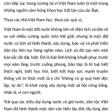
"Việt Nam: phát triển bền vững trong kỷ nguyên mới", thể
hiện một điều rất quan trọng: Việt Nam không chỉ là đối
tượng nghiên cứu, mà đã trở thành một đối tác trí tuệ của
các nhà Việt Nam học. Chúng ta đã từng 6 lần hội thảo về
đất nước con người Việt Nam và Tôi nghĩ rằng chúng ta sẽ
còn tiếp tục trong tương lai vì Việt Nam luôn là một trong
những nguồn cảm hứng khoa học bất tận của các Bạn.
Thưa các nhà Việt Nam học, thưa các quý vị,
Việt Nam là một đất nước không lớn về diện tích và dân số
so với nhiều cường quốc trên thế giới, nhưng là một đất
nước có lịch sử hình thành, xây dựng, bảo vệ và phát triển
dân tộc liên tục hàng nghìn năm. Lịch sử đó tạo nên một
bản sắc rất đặc biệt. Đó là bản lĩnh không khuất phục trước
mọi xâm lăng, trước cuồng phong, bão táp; là trí tuệ biết
thích nghi, biết học hỏi, biết kết hợp sức mạnh truyền