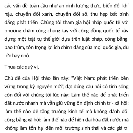
khu vực và toàn cầu.
Ngày nay, Việt Nam đã có quan hệ đối tác chiến lược, đối
tác toàn diện với nhiều quốc gia; là thành viên tích cực, có
trách nhiệm của cộng đồng quốc tế; tham gia nhiều hiệp
định thương mại tự do thế hệ mới; đóng góp tiếng nói cho
các vấn đề toàn cầu như an ninh lương thực, biến đổi khí
hậu, chuyển đổi xanh, chuyển đổi số, thu hẹp bất bình
đẳng phát triển. Chúng tôi tham gia hội nhập quốc tế với
phương châm cùng chung tay với cộng đồng quốc tế xây
dựng một trật tự thế giới dựa trên luật pháp, công bằng,
bao trùm, tôn trọng lợi ích chính đáng của mọi quốc gia, dù
lớn hay nhỏ.
Thưa các quý vị,
Chủ đề của Hội thảo lần này: "Việt Nam: phát triển bền
vững trong kỷ nguyên mới", đặt đúng câu hỏi có tính sống