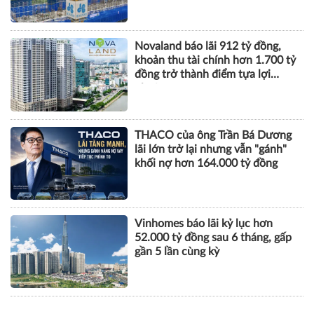
TÀI CHÍNH
Xây dựng Hòa Bình phát hành
hơn 51 triệu cổ phiếu để hoán đổi
hơn 514 tỷ đồng nợ
Novaland báo lãi 912 tỷ đồng,
khoản thu tài chính hơn 1.700 tỷ
đồng trở thành điểm tựa lợi
nhuận
THACO của ông Trần Bá Dương
lãi lớn trở lại nhưng vẫn "gánh"
khối nợ hơn 164.000 tỷ đồng