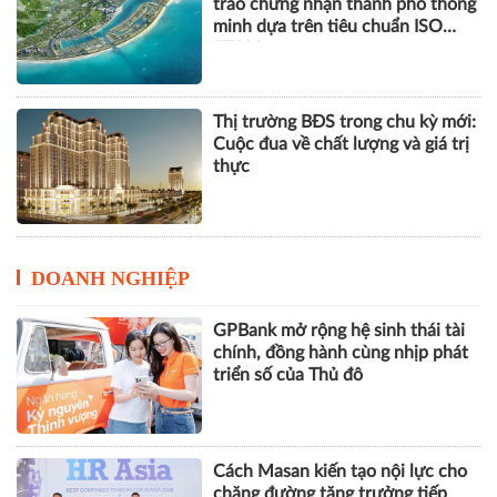
City đang thế chấp ngân hàng,
chủ đầu tư nói gì?
Vinhomes Green Paradise được
trao chứng nhận thành phố thông
minh dựa trên tiêu chuẩn ISO
37122
Thị trường BĐS trong chu kỳ mới:
Cuộc đua về chất lượng và giá trị
thực
DOANH NGHIỆP
GPBank mở rộng hệ sinh thái tài