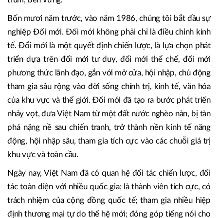
hòa bình, trên cơ sở luật pháp quốc tế, tôn trọng lẫn nhau,
bình đẳng và cùng có lợi. Chúng tôi hiểu sâu rằng: hòa bình
không tự nhiên mà có, mà phải trải qua đấu tranh. Hòa
bình chỉ bền vững nếu đi liền với phát triển công bằng, bao
trùm, bền vững.
Bốn mươi năm trước, vào năm 1986, chúng tôi bắt đầu sự
nghiệp Đổi mới. Đổi mới không phải chỉ là điều chỉnh kinh
tế. Đổi mới là một quyết định chiến lược, là lựa chọn phát
triển dựa trên đổi mới tư duy, đổi mới thể chế, đổi mới
phương thức lãnh đạo, gắn với mở cửa, hội nhập, chủ động
tham gia sâu rộng vào đời sống chính trị, kinh tế, văn hóa
của khu vực và thế giới. Đổi mới đã tạo ra bước phát triển
nhảy vọt, đưa Việt Nam từ một đất nước nghèo nàn, bị tàn
phá nặng nề sau chiến tranh, trở thành nền kinh tế năng
động, hội nhập sâu, tham gia tích cực vào các chuỗi giá trị