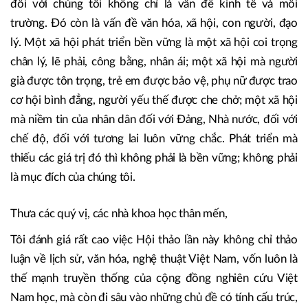
thoái đa dạng sinh học, cạn kiệt tài nguyên. Chúng tôi xác
định tăng trưởng xanh và phát triển bền vững là lựa chọn
chiến lược, không thể đảo ngược.
Tôi cũng muốn nhấn mạnh thêm rằng: phát triển bền vững
đối với chúng tôi không chỉ là vấn đề kinh tế và môi
trường. Đó còn là vấn đề văn hóa, xã hội, con người, đạo
lý. Một xã hội phát triển bền vững là một xã hội coi trọng
chân lý, lẽ phải, công bằng, nhân ái; một xã hội mà người
già được tôn trọng, trẻ em được bảo vệ, phụ nữ được trao
cơ hội bình đẳng, người yếu thế được che chở; một xã hội
mà niềm tin của nhân dân đối với Đảng, Nhà nước, đối với
chế độ, đối với tương lai luôn vững chắc. Phát triển mà
thiếu các giá trị đó thì không phải là bền vững; không phải
là mục đích của chúng tôi.
Thưa các quý vị, các nhà khoa học thân mến,