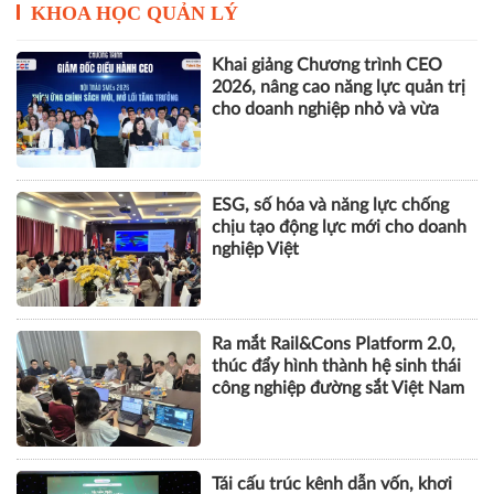
Vinhomes báo lãi kỷ lục hơn
52.000 tỷ đồng sau 6 tháng, gấp
gần 5 lần cùng kỳ
KHOA HỌC QUẢN LÝ
Khai giảng Chương trình CEO
2026, nâng cao năng lực quản trị
cho doanh nghiệp nhỏ và vừa
ESG, số hóa và năng lực chống
chịu tạo động lực mới cho doanh
nghiệp Việt
Ra mắt Rail&Cons Platform 2.0,