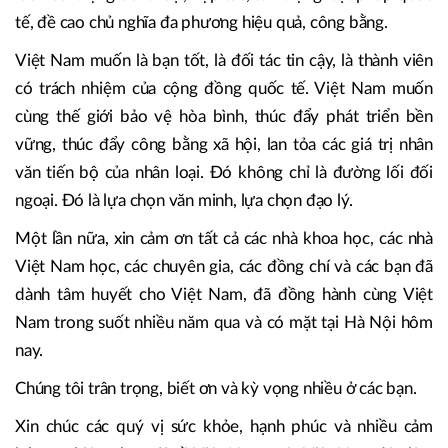
dễ dàng. Những thách thức toàn cầu ngày nay, cạnh tranh
địa chiến lược, biến đổi khí hậu, khủng hoảng niềm tin,
phân hóa giàu nghèo, bất bình đẳng công nghệ, không
nước nào có thể giải quyết một mình. Vì thế, chúng tôi
luôn coi trọng đối thoại, hợp tác, tôn trọng luật pháp quốc
tế, đề cao chủ nghĩa đa phương hiệu quả, công bằng.
Việt Nam muốn là bạn tốt, là đối tác tin cậy, là thành viên
có trách nhiệm của cộng đồng quốc tế. Việt Nam muốn
cùng thế giới bảo vệ hòa bình, thúc đẩy phát triển bền
vững, thúc đẩy công bằng xã hội, lan tỏa các giá trị nhân
văn tiến bộ của nhân loại. Đó không chỉ là đường lối đối
ngoại. Đó là lựa chọn văn minh, lựa chọn đạo lý.
Một lần nữa, xin cảm ơn tất cả các nhà khoa học, các nhà
Việt Nam học, các chuyên gia, các đồng chí và các bạn đã
dành tâm huyết cho Việt Nam, đã đồng hành cùng Việt