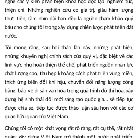
nghiên cứu về Việt Nam. Các công trình của quý vị không
chỉ giúp thế giới hiểu chúng tôi đúng hơn, mà cũng giúp
chính chúng tôi soi lại mình một cách thẳng thắn hơn. Trong
quá trình hoạch định đường lối, chủ trương, chính sách
phát triển đất nước, Đảng và Nhà nước Việt Nam luôn lắng
nghe các ý kiến phản biện khoa học độc lập, nghiêm túc,
thiện chí. Những nghiên cứu có giá trị, giàu hàm lượng
thực tiễn, tầm nhìn dài hạn đều là nguồn tham khảo quý
báu cho chúng tôi trong xây dựng chiến lược phát triển đất
nước.
Tôi mong rằng, sau hội thảo lần này, những phát hiện,
những khuyến nghị chính sách của quý vị, đặc biệt về các
lĩnh vực như hoàn thiện thể chế, phát triển nguồn nhân lực
chất lượng cao, thu hẹp khoảng cách phát triển vùng miền,
thích ứng biến đổi khí hậu, chuyển đổi năng lượng công
bằng, bảo vệ di sản văn hóa trong quá trình đô thị hóa, xây