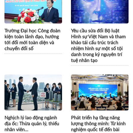
Minh tiếp tục soi đường
cỏi hay bản thân đang chạy
cho thanh niên thời hội
khác múi giờ?
nhập
Trường Đại học Công đoàn
Yêu cầu sửa đổi Bộ luật
kiện toàn lãnh đạo, hướng
Hình sự Việt Nam và tham
tới đổi mới toàn diện và
khảo tái cấu trúc trách
chuyển đổi số
nhiệm hình sự một số tội
danh trong kỷ nguyên trí
tuệ nhân tạo