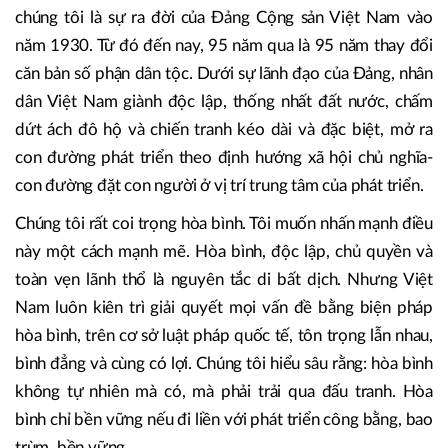
nát và bước vào thời kỳ phát triển mới với tư thế ngày
càng tự tin.
Thưa các quý vị,
Một dấu mốc lịch sử mang tính bước ngoặt của dân tộc
chúng tôi là sự ra đời của Đảng Cộng sản Việt Nam vào
năm 1930. Từ đó đến nay, 95 năm qua là 95 năm thay đổi
căn bản số phận dân tộc. Dưới sự lãnh đạo của Đảng, nhân
dân Việt Nam giành độc lập, thống nhất đất nước, chấm
dứt ách đô hộ và chiến tranh kéo dài và đặc biệt, mở ra
con đường phát triển theo định hướng xã hội chủ nghĩa-
con đường đặt con người ở vị trí trung tâm của phát triển.
Chúng tôi rất coi trọng hòa bình. Tôi muốn nhấn mạnh điều
này một cách mạnh mẽ. Hòa bình, độc lập, chủ quyền và
toàn vẹn lãnh thổ là nguyên tắc di bất dịch. Nhưng Việt
Nam luôn kiên trì giải quyết mọi vấn đề bằng biện pháp