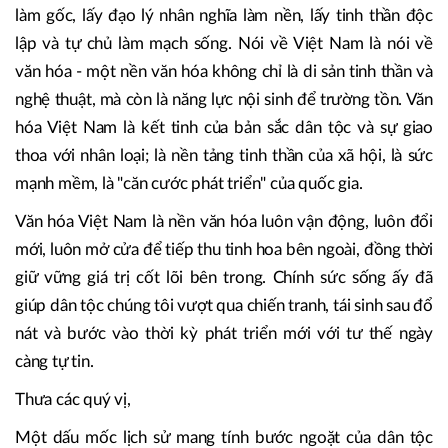
thống với tri thức mới; là ý chí "không có gì quý hơn độc
lập, tự do"; là khát vọng xây dựng một xã hội công bằng,
nhân ái, vì con người.
Trải qua các triều đại dựng nước và giữ nước, dân tộc Việt
Nam đã hình thành một nền văn hiến lâu đời, lấy lòng dân
làm gốc, lấy đạo lý nhân nghĩa làm nền, lấy tinh thần độc
lập và tự chủ làm mạch sống. Nói về Việt Nam là nói về
văn hóa - một nền văn hóa không chỉ là di sản tinh thần và
nghệ thuật, mà còn là năng lực nội sinh để trường tồn. Văn
hóa Việt Nam là kết tinh của bản sắc dân tộc và sự giao
thoa với nhân loại; là nền tảng tinh thần của xã hội, là sức
mạnh mềm, là "căn cước phát triển" của quốc gia.
Văn hóa Việt Nam là nền văn hóa luôn vận động, luôn đổi
mới, luôn mở cửa để tiếp thu tinh hoa bên ngoài, đồng thời
giữ vững giá trị cốt lõi bên trong. Chính sức sống ấy đã
giúp dân tộc chúng tôi vượt qua chiến tranh, tái sinh sau đổ