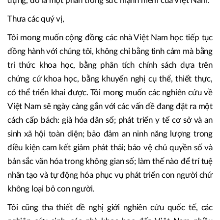
Nam ở nước ngoài, bạn quốc tế gắn bó với Việt Nam bằng
thiện chí và sự tôn trọng lẫn nhau. Tôi muốn nhấn mạnh:
những người bạn quốc tế hiểu và yêu Việt Nam, nghiên
cứu về Việt Nam một cách trung thực, khách quan, xây
dựng, đó là một phần trong sức mạnh mềm của Việt Nam.
Thưa các quý vị,
Tôi mong muốn cộng đồng các nhà Việt Nam học tiếp tục
đồng hành với chúng tôi, không chỉ bằng tình cảm mà bằng
tri thức khoa học, bằng phân tích chính sách dựa trên
chứng cứ khoa học, bằng khuyến nghị cụ thể, thiết thực,
có thể triển khai được. Tôi mong muốn các nghiên cứu về
Việt Nam sẽ ngày càng gắn với các vấn đề đang đặt ra một
cách cấp bách: già hóa dân số; phát triển y tế cơ sở và an
sinh xã hội toàn diện; bảo đảm an ninh năng lượng trong
điều kiện cam kết giảm phát thải; bảo vệ chủ quyền số và