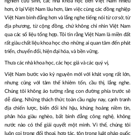
bản sắc văn hóa trong không gian số; làm thế nào để trí tuệ
nhân tạo và tự động hóa phục vụ phát triển con người chứ
không loại bỏ con người.
Tôi cũng tha thiết đề nghị giới nghiên cứu quốc tế, các
nghiên cứu sinh, các nhà khoa học đến Việt Nam nhiều
hơn, ở lại Việt Nam lâu hơn, làm việc cùng các đồng nghiệp
Việt Nam bình đẳng hơn và lắng nghe tiếng nói từ cơ sở, từ
địa phương, từ cộng đồng, chứ không chỉ nhìn Việt Nam
qua các số liệu tổng hợp. Tôi tin rằng Việt Nam là miền đất
rất giàu chất liệu khoa học cho những ai quan tâm đến phát
triển, chuyển đổi, hiện đại hóa, và bền vững.
Thưa các nhà khoa học, các học giả và các quý vị,
Việt Nam bước vào kỷ nguyên mới với khát vọng rất lớn,
nhưng cũng với tâm thế khiêm tốn, cầu thị, lắng nghe.
Chúng tôi không ảo tưởng rằng con đường phía trước sẽ