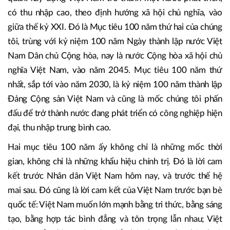
dựng hệ sinh thái đổi mới sáng tạo quốc gia… sẽ tiếp tục
được chia sẻ, tiếp tục được thảo luận sâu hơn với các cơ
quan hữu quan của Việt Nam.
Chúng tôi có một khát vọng rất rõ ràng, rất cụ thể, rất nhất
quán: xây dựng Việt Nam trở thành một nước phát triển,
có thu nhập cao, theo định hướng xã hội chủ nghĩa, vào
giữa thế kỷ XXI. Đó là Mục tiêu 100 năm thứ hai của chúng
tôi, trùng với kỷ niệm 100 năm Ngày thành lập nước Việt
Nam Dân chủ Cộng hòa, nay là nước Cộng hòa xã hội chủ
nghĩa Việt Nam, vào năm 2045. Mục tiêu 100 năm thứ
nhất, sắp tới vào năm 2030, là kỷ niệm 100 năm thành lập
Đảng Cộng sản Việt Nam và cũng là mốc chúng tôi phấn
đấu để trở thành nước đang phát triển có công nghiệp hiện
đại, thu nhập trung bình cao.
Hai mục tiêu 100 năm ấy không chỉ là những mốc thời