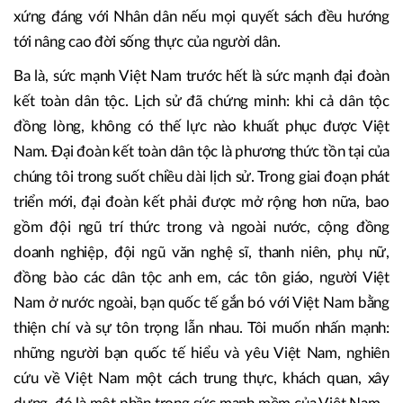
Hai là, hạnh phúc của nhân dân phải được đo bằng nhà ở,
bằng giáo dục, bằng y tế, bằng môi trường sống trong
lành, bằng cơ hội tạo lập cuộc sống hoàn thiện hơn cho
mỗi gia đình, bằng niềm tin rằng con cháu chúng ta sẽ sống
tốt hơn chúng ta hôm nay. Một Đảng cầm quyền chỉ có thể
xứng đáng với Nhân dân nếu mọi quyết sách đều hướng
tới nâng cao đời sống thực của người dân.
Ba là, sức mạnh Việt Nam trước hết là sức mạnh đại đoàn
kết toàn dân tộc. Lịch sử đã chứng minh: khi cả dân tộc
đồng lòng, không có thế lực nào khuất phục được Việt
Nam. Đại đoàn kết toàn dân tộc là phương thức tồn tại của
chúng tôi trong suốt chiều dài lịch sử. Trong giai đoạn phát
triển mới, đại đoàn kết phải được mở rộng hơn nữa, bao
gồm đội ngũ trí thức trong và ngoài nước, cộng đồng
doanh nghiệp, đội ngũ văn nghệ sĩ, thanh niên, phụ nữ,
đồng bào các dân tộc anh em, các tôn giáo, người Việt