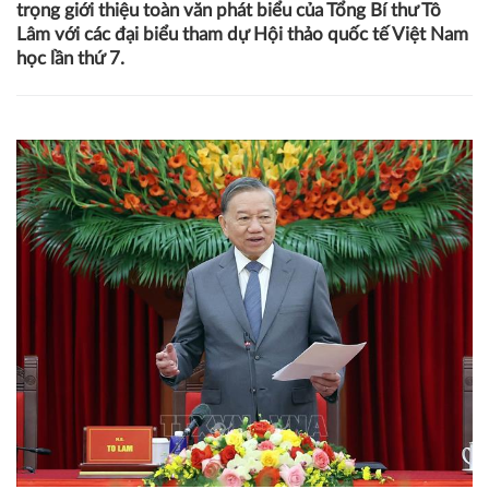
27/10/2025 11:11
NQL
Sáng 26/10, tại Trụ sở Trung ương Đảng, Tổng Bí thư Tô
Lâm đã tiếp Đoàn đại biểu tham dự Hội thảo quốc tế
Việt Nam học lần thứ 7. Tạp chí điện tử Nhà Quản Lý trân
trọng giới thiệu toàn văn phát biểu của Tổng Bí thư Tô
Lâm với các đại biểu tham dự Hội thảo quốc tế Việt Nam
học lần thứ 7.