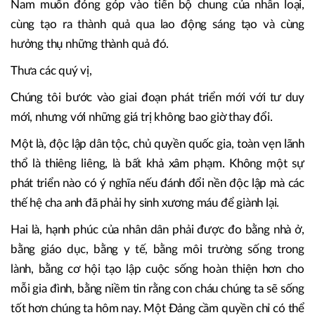
gian, không chỉ là những khẩu hiệu chính trị. Đó là lời cam
kết trước Nhân dân Việt Nam hôm nay, và trước thế hệ
mai sau. Đó cũng là lời cam kết của Việt Nam trước bạn bè
quốc tế: Việt Nam muốn lớn mạnh bằng tri thức, bằng sáng
tạo, bằng hợp tác bình đẳng và tôn trọng lẫn nhau; Việt
Nam muốn đóng góp vào tiến bộ chung của nhân loại,
cùng tạo ra thành quả qua lao động sáng tạo và cùng
hưởng thụ những thành quả đó.
Thưa các quý vị,
Chúng tôi bước vào giai đoạn phát triển mới với tư duy
mới, nhưng với những giá trị không bao giờ thay đổi.
Một là, độc lập dân tộc, chủ quyền quốc gia, toàn vẹn lãnh
thổ là thiêng liêng, là bất khả xâm phạm. Không một sự
phát triển nào có ý nghĩa nếu đánh đổi nền độc lập mà các
thế hệ cha anh đã phải hy sinh xương máu để giành lại.