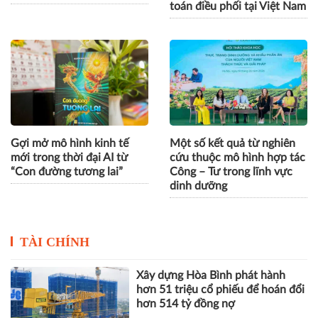
Nghịch lý lao động ngành
Phát triển hạ tầng năng
địa ốc: Thừa quản lý, thiếu
lượng thông minh: Từ kinh
nhân viên…
nghiệm quốc tế đến bài
toán điều phối tại Việt Nam
Gợi mở mô hình kinh tế
Một số kết quả từ nghiên
mới trong thời đại AI từ
cứu thuộc mô hình hợp tác
“Con đường tương lai”
Công – Tư trong lĩnh vực
dinh dưỡng