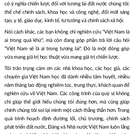
Tôi đánh giá rất cao việc Hội thảo lần này không chỉ thảo
luận về lịch sử, văn hóa, nghệ thuật Việt Nam, vốn luôn là
thế mạnh truyền thống của cộng đồng nghiên cứu Việt
Nam học, mà còn đi sâu vào những chủ đề có tính cấu trúc,
có ý nghĩa chiến lược đối với tương lai đất nước chúng tôi:
thể chế chính sách, khoa học và công nghệ, đổi mới sáng
tạo, y tế, giáo dục, kinh tế, tư tưởng và chính sách xã hội.
Nói cách khác, các bạn không chỉ nghiên cứu "Việt Nam là
ai trong quá khứ", mà còn đang góp phần trả lời câu hỏi
"Việt Nam sẽ là ai trong tương lai". Đó là một đóng góp
vừa mang giá trị học thuật vừa mang giá trị chiến lược.
Tôi trân trọng cảm ơn các nhà khoa học, các học giả, các
chuyên gia Việt Nam học đã dành nhiều tâm huyết, nhiều
năm tháng lao động nghiêm túc, trung thực, khách quan để