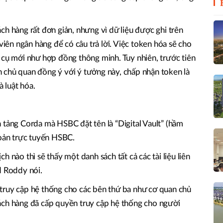
ch hàng rất đơn giản, nhưng vì dữ liệu được ghi trên
 viên ngân hàng để có câu trả lời. Việc token hóa sẽ cho
 cụ mới như hợp đồng thông minh. Tuy nhiên, trước tiên
 chủ quan đồng ý với ý tưởng này, chấp nhận token là
à luật hóa.
 tảng Corda mà HSBC đặt tên là “Digital Vault” (hầm
hoản trực tuyến HSBC.
 nào thì sẽ thấy một danh sách tất cả các tài liệu liên
d Roddy nói.
truy cập hệ thống cho các bên thứ ba như cơ quan chủ
ách hàng đã cấp quyền truy cập hệ thống cho người