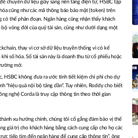
để chuyển dữ liệu giấy sang nền tảng điện tử, HSBC tập
 hóa cũng như các mã thông báo bảo mật (token) trên
ống có thể phân đoạn. Ngân hàng cũng nhận thấy khách
bộ vòng đời của quỹ tài sản, cũng như dưới dạng một
hain, thay vì cơ sở dữ liệu truyền thống vì có kế
 khi số hóa. Số tài sản này là doanh thu từ cổ phiếu hoặc
 trường mở.
, HSBC không đưa ra ước tính tiết kiệm chi phí cho dự
nh “hiệu quả nội bộ tăng dần”. Tuy nhiên, Roddy cho biết
ông nghệ Corda là truy cập thông tin theo thời gian
thành xu hướng chính, chúng tôi cố gắng đảm bảo vị thế
ăng giá trị cho khách hàng bằng cách cung cấp cho họ các
trực tiếp tìm đến ngân hàng để cung cấp thông tin”, ông