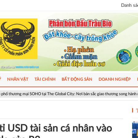
Danh sác
Ý
NHÂN VẬT
TÀI CHÍNH
BẤT ĐỘNG SẢN
DOANH NGHIỆP
O tại The Global City: Nơi bản sắc giao thương song hành nhịp sống toàn cầu
ỉ USD tài sản cá nhân vào