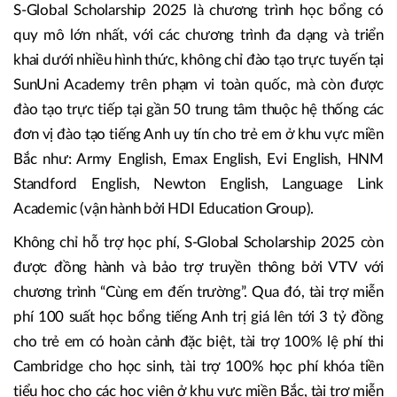
Lễ ký kết thoả thuận hợp tác “Nâng cấp công nghệ và chất lượng
đào tạo giảng viên” trong khuôn khổ chương trình S-Global
Scholarship 2025.
S-Global Scholarship 2025 là chương trình học bổng có
quy mô lớn nhất, với các chương trình đa dạng và triển
khai dưới nhiều hình thức, không chỉ đào tạo trực tuyến tại
SunUni Academy trên phạm vi toàn quốc, mà còn được
đào tạo trực tiếp tại gần 50 trung tâm thuộc hệ thống các
đơn vị đào tạo tiếng Anh uy tín cho trẻ em ở khu vực miền
Bắc như: Army English, Emax English, Evi English, HNM
Standford English, Newton English, Language Link
Academic (vận hành bởi HDI Education Group).
Không chỉ hỗ trợ học phí, S-Global Scholarship 2025 còn
được đồng hành và bảo trợ truyền thông bởi VTV với