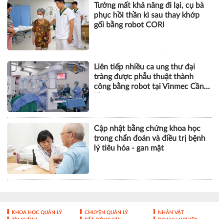
ICFM 2026: Đột phá mới trong
phát triển Y học bào thai và Di
truyền học trước sinh
Tưởng mất khả năng đi lại, cụ bà
phục hồi thần kì sau thay khớp
gối bằng robot CORI
Liên tiếp nhiều ca ung thư đại
tràng được phẫu thuật thành
công bằng robot tại Vinmec Cần
Thơ
Cập nhật bằng chứng khoa học
trong chẩn đoán và điều trị bệnh
lý tiêu hóa - gan mật