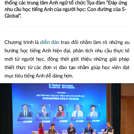
20/03/2025 19:54
Mai Phương
Ngày 20/3 tại Hà Nội, SunUni Academy – đơn vị tiên
phong trong đào tạo IELTS và tiếng Anh giao tiếp trực
tuyến chuẩn quốc tế đã chủ trì và phối hợp cùng hệ
thống các trung tâm Anh ngữ tổ chức Tọa đàm “Đáp ứng
nhu cầu học tiếng Anh của người học: Con đường của S-
Global”.
Chương trình là
diễn đàn
trao đổi nhằm làm rõ những xu
hướng học tiếng Anh hiện đại, phân tích nhu cầu thực tế
mới từ người học, đồng thời giới thiệu những giải pháp
thiết thực từ các đơn vị đào tạo nhằm giúp học viên đạt
mục tiêu tiếng Anh dễ dàng hơn.