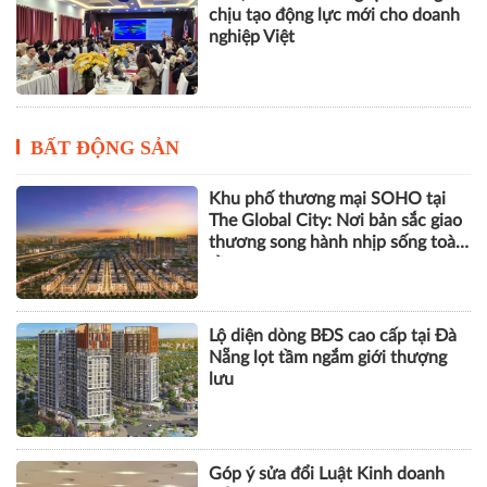
Khai giảng Chương trình CEO
2026, nâng cao năng lực quản trị
cho doanh nghiệp nhỏ và vừa
ESG, số hóa và năng lực chống
chịu tạo động lực mới cho doanh
nghiệp Việt
BẤT ĐỘNG SẢN
Khu phố thương mại SOHO tại
The Global City: Nơi bản sắc giao
thương song hành nhịp sống toàn
cầu
Lộ diện dòng BĐS cao cấp tại Đà