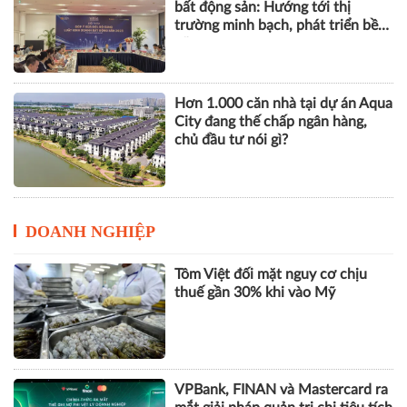
Nẵng lọt tầm ngắm giới thượng
lưu
Góp ý sửa đổi Luật Kinh doanh
bất động sản: Hướng tới thị
trường minh bạch, phát triển bền
vững
Hơn 1.000 căn nhà tại dự án Aqua
City đang thế chấp ngân hàng,
chủ đầu tư nói gì?
DOANH NGHIỆP
Tôm Việt đối mặt nguy cơ chịu