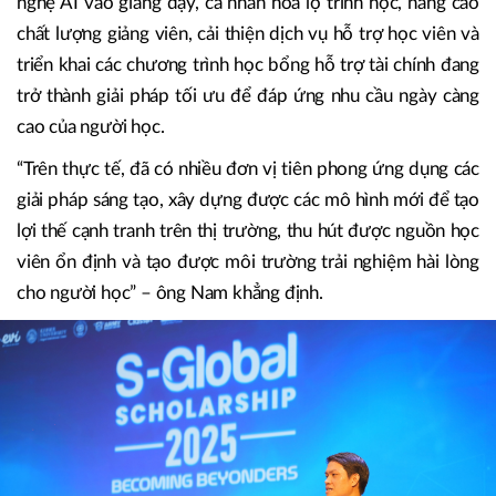
nhiều học viên có thể tiếp cận.
Ông Nguyễn Tiến Nam cho rằng, để giải quyết bài toán
trên, các trung tâm đào tạo Anh ngữ trên thị trường buộc
phải liên tục đổi mới. Các xu hướng như ứng dụng công
nghệ AI vào giảng dạy, cá nhân hóa lộ trình học, nâng cao
chất lượng giảng viên, cải thiện dịch vụ hỗ trợ học viên và
triển khai các chương trình học bổng hỗ trợ tài chính đang
trở thành giải pháp tối ưu để đáp ứng nhu cầu ngày càng
cao của người học.
“Trên thực tế, đã có nhiều đơn vị tiên phong ứng dụng các
giải pháp sáng tạo, xây dựng được các mô hình mới để tạo
lợi thế cạnh tranh trên thị trường, thu hút được nguồn học
viên ổn định và tạo được môi trường trải nghiệm hài lòng
cho người học” – ông Nam khẳng định.