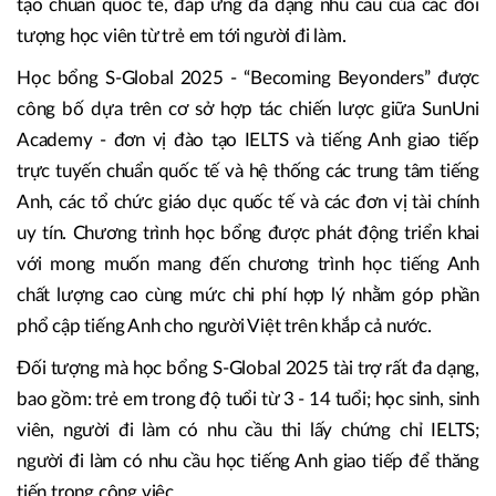
trao đổi về các giải pháp nâng cao hiệu quả đào tạo tiếng
Anh, mà còn đánh dấu sự trở lại của Học bổng S-Global
trong năm 2025 - chương trình học bổng tiếng Anh trực
tuyến và trực tiếp quy mô lớn, với nhiều chương trình đào
tạo chuẩn quốc tế, đáp ứng đa dạng nhu cầu của các đối
tượng học viên từ trẻ em tới người đi làm.
Học bổng S-Global 2025 - “Becoming Beyonders” được
công bố dựa trên cơ sở hợp tác chiến lược giữa SunUni
Academy - đơn vị đào tạo IELTS và tiếng Anh giao tiếp
trực tuyến chuẩn quốc tế và hệ thống các trung tâm tiếng
Anh, các tổ chức giáo dục quốc tế và các đơn vị tài chính
uy tín. Chương trình học bổng được phát động triển khai
với mong muốn mang đến chương trình học tiếng Anh
chất lượng cao cùng mức chi phí hợp lý nhằm góp phần
phổ cập tiếng Anh cho người Việt trên khắp cả nước.