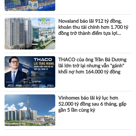
TÀI CHÍNH
Xây dựng Hòa Bình phát hành
hơn 51 triệu cổ phiếu để hoán đổi
hơn 514 tỷ đồng nợ
Novaland báo lãi 912 tỷ đồng,
khoản thu tài chính hơn 1.700 tỷ
đồng trở thành điểm tựa lợi
nhuận
THACO của ông Trần Bá Dương
lãi lớn trở lại nhưng vẫn "gánh"
khối nợ hơn 164.000 tỷ đồng