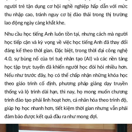
cụ giao tiếp, mà đã thực sự trở thành chìa khóa quan trọng
giúp người Việt mở ra cơ hội học tập, làm việc tại các tập
đoàn đa quốc gia và tiếp cận với nguồn tri thức toàn cầu.
Việc sử dụng thành thạo tiếng Anh vừa giúp nâng cao năng
lực cạnh tranh cá nhân, vừa là yếu tố quyết định để những
người trẻ tận dụng cơ hội nghề nghiệp hấp dẫn với mức
thu nhập cao, tránh nguy cơ bị đào thải trong thị trường
lao động ngày càng khắt khe.
Nhu cầu học tiếng Anh luôn tồn tại, nhưng cách mà người
học tiếp cận và kỳ vọng về việc học tiếng Anh đã thay đổi
đáng kể theo thời gian. Đặc biệt, trong thời đại công nghệ
4.0, sự bùng nổ của trí tuệ nhân tạo (AI) và các nền tảng
học tập trực tuyến đã khiến người học đòi hỏi nhiều hơn.
Nếu như trước đây, họ có thể chấp nhận những khóa học
theo giáo trình cố định, phương pháp giảng dạy truyền
thống và lộ trình dài hạn, thì nay, họ mong muốn chương