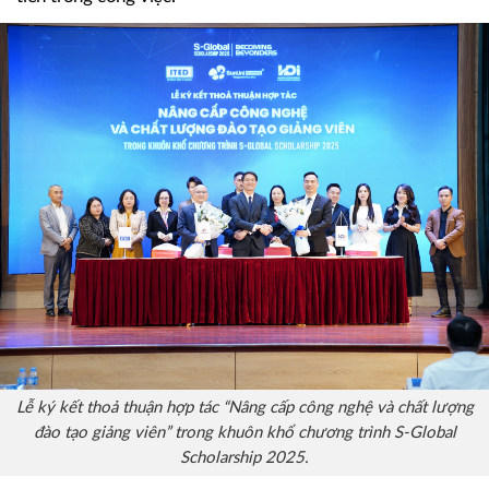
Đối tượng mà học bổng S-Global 2025 tài trợ rất đa dạng,
bao gồm: trẻ em trong độ tuổi từ 3 - 14 tuổi; học sinh, sinh
viên, người đi làm có nhu cầu thi lấy chứng chỉ IELTS;
người đi làm có nhu cầu học tiếng Anh giao tiếp để thăng
tiến trong công việc.