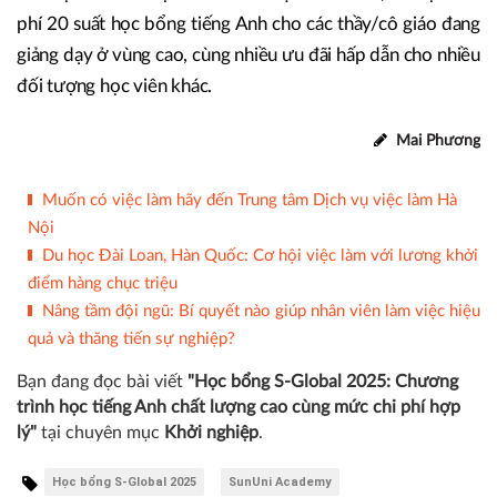
chương trình “Cùng em đến trường”. Qua đó, tài trợ miễn
phí 100 suất học bổng tiếng Anh trị giá lên tới 3 tỷ đồng
cho trẻ em có hoàn cảnh đặc biệt, tài trợ 100% lệ phí thi
Cambridge cho học sinh, tài trợ 100% học phí khóa tiền
tiểu học cho các học viên ở khu vực miền Bắc, tài trợ miễn
phí 20 suất học bổng tiếng Anh cho các thầy/cô giáo đang
giảng dạy ở vùng cao, cùng nhiều ưu đãi hấp dẫn cho nhiều
đối tượng học viên khác.
Mai Phương
Muốn có việc làm hãy đến Trung tâm Dịch vụ việc làm Hà
Nội
Du học Đài Loan, Hàn Quốc: Cơ hội việc làm với lương khởi
điểm hàng chục triệu
Nâng tầm đội ngũ: Bí quyết nào giúp nhân viên làm việc hiệu
quả và thăng tiến sự nghiệp?