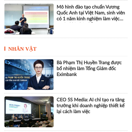
Hà Nội - Bắc Ninh - Hưng Yên
tăng cường liên kết vùng, thúc
đẩy nông nghiệp thông minh và
kinh tế xanh
Mô hình đào tạo chuẩn Vương
Quốc Anh tại Việt Nam, sinh viên
có 1 năm kinh nghiệm làm việc
trước khi nhận bằng
NHÂN VẬT
Bà Phạm Thị Huyền Trang được
bổ nhiệm làm Tổng Giám đốc
Eximbank