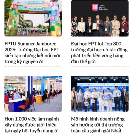
Doanh nghiệp đánh giá cao
Trường Đại học FPT công
chất lượng và sẵn sàng
bố điểm sàn xét tuyển hệ
tuyển dụng cử nhân trực
đại học chính quy năm
tuyến
2026
FPTU Summer Jamboree
Đại học FPT lọt Top 300
2026: Trường Đại học FPT
trường đại học có tác động
kiến tạo những kết nối mới
phát triển bền vững hàng
trong kỷ nguyên AI
đầu thế giới