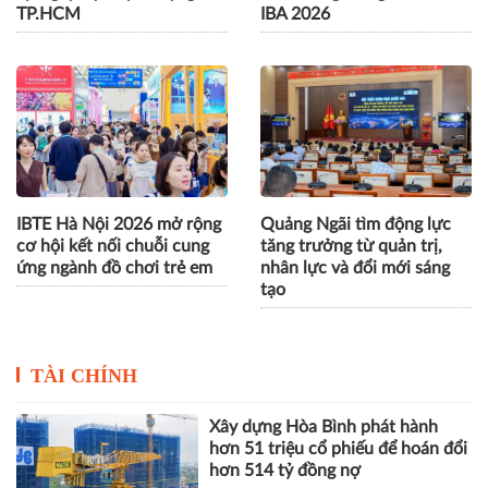
Hơn 1.000 việc làm ngành
Mô hình kinh doanh nông
xây dựng được giới thiệu
sản hướng tới thị trường
tại ngày hội tuyển dụng ở
toàn cầu giành giải Nhất
TP.HCM
IBA 2026
IBTE Hà Nội 2026 mở rộng
Quảng Ngãi tìm động lực
cơ hội kết nối chuỗi cung
tăng trưởng từ quản trị,
ứng ngành đồ chơi trẻ em
nhân lực và đổi mới sáng
tạo