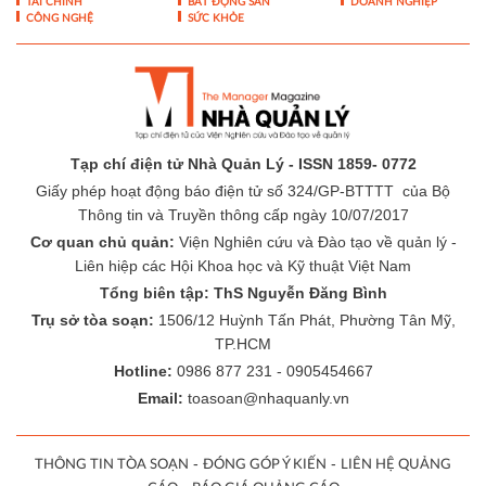
KHOA HỌC QUẢN LÝ
CHUYỆN QUẢN LÝ
NHÂN VẬT
TÀI CHÍNH
BẤT ĐỘNG SẢN
DOANH NGHIỆP
CÔNG NGHỆ
SỨC KHỎE
Tạp chí điện tử Nhà Quản Lý - ISSN 1859- 0772
Giấy phép hoạt động báo điện tử số 324/GP-BTTTT của Bộ
Thông tin và Truyền thông cấp ngày 10/07/2017
Cơ quan chủ quản:
Viện Nghiên cứu và Đào tạo về quản lý -
Liên hiệp các Hội Khoa học và Kỹ thuật Việt Nam
Tổng biên tập: ThS Nguyễn Đăng Bình
Trụ sở tòa soạn:
1506/12 Huỳnh Tấn Phát, Phường Tân Mỹ,