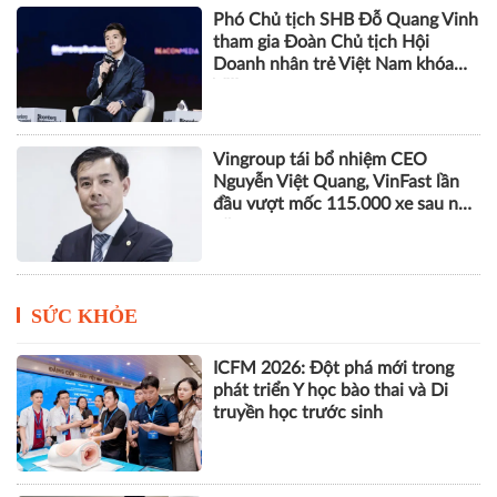
CEO 5S Media: AI chỉ tạo ra tăng
trưởng khi doanh nghiệp thiết kế
lại cách làm việc
Phó Chủ tịch SHB Đỗ Quang Vinh
tham gia Đoàn Chủ tịch Hội
Doanh nhân trẻ Việt Nam khóa
VIII
Vingroup tái bổ nhiệm CEO
Nguyễn Việt Quang, VinFast lần
đầu vượt mốc 115.000 xe sau nửa
năm
SỨC KHỎE