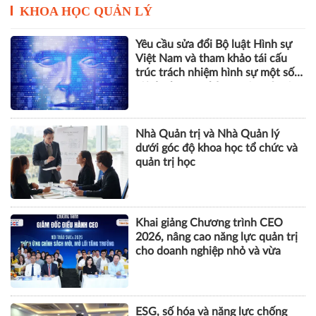
Vinhomes báo lãi kỷ lục hơn
52.000 tỷ đồng sau 6 tháng, gấp
gần 5 lần cùng kỳ
KHOA HỌC QUẢN LÝ
Yêu cầu sửa đổi Bộ luật Hình sự
Việt Nam và tham khảo tái cấu
trúc trách nhiệm hình sự một số
tội danh trong kỷ nguyên trí tuệ
nhân tạo
Nhà Quản trị và Nhà Quản lý
dưới góc độ khoa học tổ chức và
quản trị học