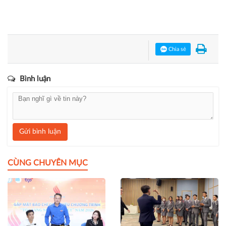
Bạn đang đọc bài viết
"Học bổng S-Global 2025: Chương
trình học tiếng Anh chất lượng cao cùng mức chi phí hợp
lý"
tại chuyên mục
Khởi nghiệp
.
Học bổng S-Global 2025
SunUni Academy
Chia sẻ
Bình luận
Gửi bình luận