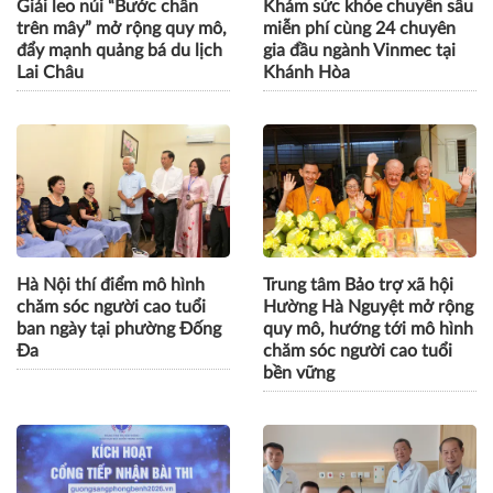
Giải leo núi “Bước chân
Khám sức khỏe chuyên sâu
trên mây” mở rộng quy mô,
miễn phí cùng 24 chuyên
đẩy mạnh quảng bá du lịch
gia đầu ngành Vinmec tại
Lai Châu
Khánh Hòa
Hà Nội thí điểm mô hình
Trung tâm Bảo trợ xã hội
chăm sóc người cao tuổi
Hường Hà Nguyệt mở rộng
ban ngày tại phường Đống
quy mô, hướng tới mô hình
Đa
chăm sóc người cao tuổi
bền vững