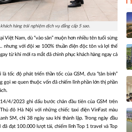
hách hàng trải nghiệm dịch vụ đẳng cấp 5 sao.
 tại Việt Nam, dù “vào sân” muộn hơn nhiều tên tuổi sừng
 nhưng với đội xe 100% thuần điện độc tôn và lợi thế
ngay từ khi mới ra mắt đã chinh phục khách hàng ngay cả
i là tốc độ phát triển thần tốc của GSM, đưa “tân binh”
ng gọi xe quen thuộc vốn đã chiếm lĩnh phần lớn thị phần
ách.
14/4/2023 ghi dấu bước chân đầu tiên của GSM trên
Thủ đô Hà Nội với những chiếc taxi điện VinFast màu
anh SM, chỉ 38 ngày sau khi thành lập. Trong ngày đầu
 đã đạt 100.000 lượt tải, chiếm lĩnh Top 1 travel và Top