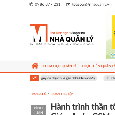
0986 877 231
toasoan@nhaquanly.vn
KHOA HỌC QUẢN LÝ
THỰC TIỄN QUẢN L
t đối mặt nguy cơ chịu thuế gần 30% khi vào Mỹ
Khu phố thương mại S
TRANG CHỦ
DOANH NGHIỆP
Hành trình thần 
BÌNH
LUẬN