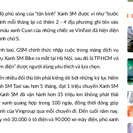
 độ phủ sóng của “tân binh” Xanh SM được ví như “bước
bình mỗi tháng lại có thêm 2 - 4 địa phương ghi tên vào
, màu xanh Cyan của những chiếc xe VinFast đã hiện diện
ình chữ S.
anh taxi, GSM chính thức nhập cuộc trong mảng dịch vụ
vụ Xanh SM Bike ra mắt tại Hà Nội, sau đó là TP.HCM và
ôm điện” được người dùng yêu thích và lựa chọn.
n nhiều đối thủ lớn phải kiêng dè bởi những kỷ lục hiếm
h SM Taxi sau hơn 5 tháng, đạt 1 triệu chuyến Xanh SM
, Xanh SM đã vận hành hơn 35 triệu km không phát thải
y xanh quang hợp trong 100 ngày, đồng thời đóng góp
anh của Vingroup qua mỗi chuyến đi. Đến cuối năm nay,
uy mô 30.000 ô tô điện và 90.000 xe máy điện, phủ xanh