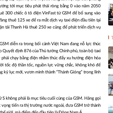
 hướng tới mục tiêu phát thải ròng bằng 0 vào năm 2050
huê 300 chiếc ô tô điện VinFast từ GSM để bổ sung vào
àng thuê 125 xe để ra mắt dịch vụ taxi điện đầu tiên tại
n tải Thanh Hà thuê 250 xe cũng để phát triển dịch vụ
a GSM diễn ra trong bối cảnh Việt Nam đang nỗ lực thúc
o Quyết định 876 của Thủ tướng Chính phủ, toàn bộ taxi
phải chạy bằng điện nhằm thúc đẩy xu hướng điện hóa
 Với tốc độ thần tốc, nguồn lực vững chắc, không khó để
 kỷ lục mới, vươn mình thành “Thánh Gióng” trong lĩnh
hữ S không phải là mục tiêu cuối cùng của GSM. Hãng gọi
át vọng tiến ra thị trường nước ngoài, đưa GSM trở thành
 thế giới, mà điểm đến đầu tiên là Đông Nam Á.