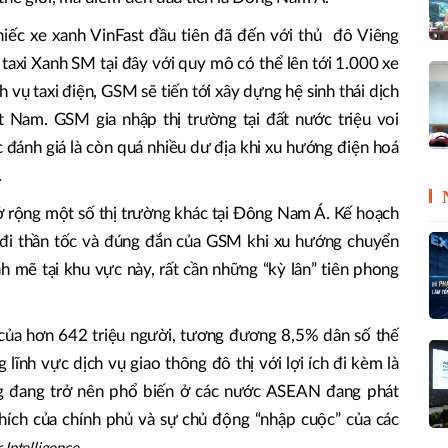
iếc xe xanh VinFast đầu tiên đã đến với thủ đô Viêng
 taxi Xanh SM tại đây với quy mô có thể lên tới 1.000 xe
h vụ taxi điện, GSM sẽ tiến tới xây dựng hệ sinh thái dịch
t Nam. GSM gia nhập thị trường tại đất nước triệu voi
 đánh giá là còn quá nhiều dư địa khi xu hướng điện hoá
.
 rộng một số thị trường khác tại Đông Nam Á. Kế hoạch
đi thần tốc và đúng đắn của GSM khi xu hướng chuyển
h mẽ tại khu vực này, rất cần những “kỳ lân” tiên phong
 của hơn 642 triệu người, tương đương 8,5% dân số thế
g lĩnh vực dịch vụ giao thông đô thị với lợi ích đi kèm là
g đang trở nên phổ biến ở các nước ASEAN đang phát
khích của chính phủ và sự chủ động “nhập cuộc” của các