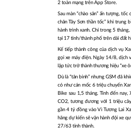
2 toàn mạng trên App Store.
Sau màn “chào sân” ấn tượng, tốc
chân Tây Sơn thần tốc” khi trung 
hành trình xanh. Chỉ trong 5 tháng
tại 17 tỉnh/thành phố trên dải đất h
Kế tiếp thành công của dịch vụ X
gọi xe máy điện. Ngày 14/8, dịch 
lập tức trở thành thương hiệu “xe 
Dù là “tân binh” nhưng GSM đã khiế
có như cán mốc 6 triệu chuyến Xan
Bike sau 1,5 tháng. Tính đến nay
CO2, tương đương với 1 triệu câ
gần 4 tỷ đồng vào Vì Tương Lai X
hãng dự kiến sẽ vận hành đội xe q
27/63 tỉnh thành.