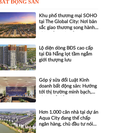
BẤT ĐỘNG SẢN
Khu phố thương mại SOHO
tại The Global City: Nơi bản
sắc giao thương song hành
nhịp sống toàn cầu
Lộ diện dòng BĐS cao cấp
tại Đà Nẵng lọt tầm ngắm
giới thượng lưu
Góp ý sửa đổi Luật Kinh
doanh bất động sản: Hướng
tới thị trường minh bạch,
phát triển bền vững
Hơn 1.000 căn nhà tại dự án
Aqua City đang thế chấp
ngân hàng, chủ đầu tư nói
gì?