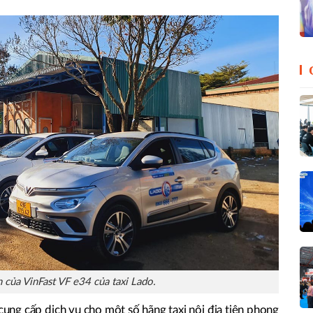
 của VinFast VF e34 của taxi Lado.
ng cấp dịch vụ cho một số hãng taxi nội địa tiên phong