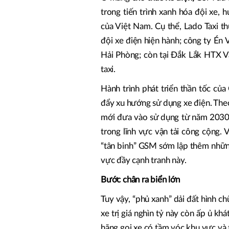
trong tiến trình xanh hóa đội xe,
của Việt Nam. Cụ thể, Lado Taxi t
đội xe điện hiện hành; công ty Én V
Hải Phòng; còn tại Đắk Lắk HTX Vậ
taxi.
Hành trình phát triển thần tốc củ
đẩy xu hướng sử dụng xe điện. The
mới đưa vào sử dụng từ năm 2030 
trong lĩnh vực vận tải công cộng.
“tân binh” GSM sớm lập thêm những
vực đầy cạnh tranh này.
Bước chân ra biển lớn
Tuy vậy, “phủ xanh” dải đất hình c
xe trị giá nghìn tỷ này còn ấp ủ kh
hãng gọi xe có tầm vóc khu vực và