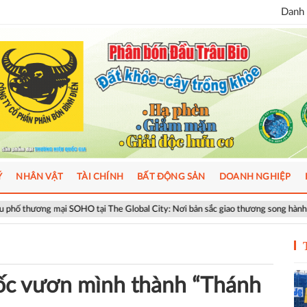
Danh 
Ý
NHÂN VẬT
TÀI CHÍNH
BẤT ĐỘNG SẢN
DOANH NGHIỆP
OHO tại The Global City: Nơi bản sắc giao thương song hành nhịp sống toàn cầ
tốc vươn mình thành “Thánh