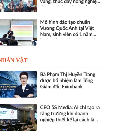
vùng, thúc đẩy nông nghiệp
thông minh và kinh tế xanh
Mô hình đào tạo chuẩn
Vương Quốc Anh tại Việt
Nam, sinh viên có 1 năm
kinh nghiệm làm việc trước
khi nhận bằng
NHÂN VẬT
Bà Phạm Thị Huyền Trang
được bổ nhiệm làm Tổng
Giám đốc Eximbank
CEO 5S Media: AI chỉ tạo ra
tăng trưởng khi doanh
nghiệp thiết kế lại cách làm
việc