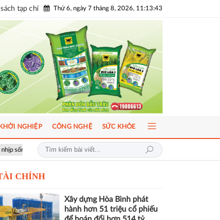
sách tạp chí
Thứ 6, ngày 7 tháng 8, 2026, 11:13:45
KHỞI NGHIỆP
CÔNG NGHỆ
SỨC KHỎE
u
ICFM 2026: Đột phá mới trong phát triển Y học bào thai và Di truyề
TÀI CHÍNH
Xây dựng Hòa Bình phát
hành hơn 51 triệu cổ phiếu
để hoán đổi hơn 514 tỷ