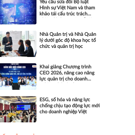
Yêu cầu sửa đổi Bộ luật
Hình sự Việt Nam và tham
khảo tái cấu trúc trách
nhiệm hình sự một số tội
danh trong kỷ nguyên trí tuệ
nhân tạo
Nhà Quản trị và Nhà Quản
lý dưới góc độ khoa học tổ
chức và quản trị học
Khai giảng Chương trình
CEO 2026, nâng cao năng
lực quản trị cho doanh
nghiệp nhỏ và vừa
ESG, số hóa và năng lực
chống chịu tạo động lực mới
cho doanh nghiệp Việt