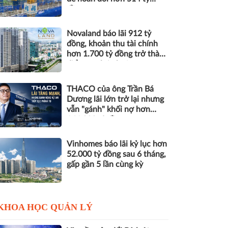
đồng nợ
Novaland báo lãi 912 tỷ
đồng, khoản thu tài chính
hơn 1.700 tỷ đồng trở thành
điểm tựa lợi nhuận
THACO của ông Trần Bá
Dương lãi lớn trở lại nhưng
vẫn "gánh" khối nợ hơn
164.000 tỷ đồng
Vinhomes báo lãi kỷ lục hơn
52.000 tỷ đồng sau 6 tháng,
gấp gần 5 lần cùng kỳ
KHOA HỌC QUẢN LÝ