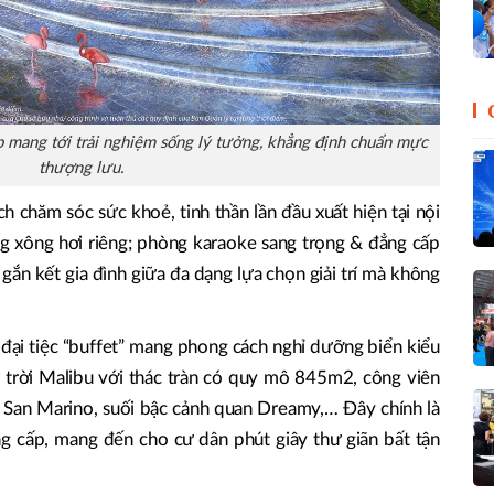
cấp mang tới trải nghiệm sống lý tưởng, khẳng định chuẩn mực
thượng lưu.
h chăm sóc sức khoẻ, tinh thần lần đầu xuất hiện tại nội
ng xông hơi riêng; phòng karaoke sang trọng & đẳng cấp
ắn kết gia đình giữa đa dạng lựa chọn giải trí mà không
đại tiệc “buffet” mang phong cách nghỉ dưỡng biển kiểu
 trời Malibu với thác tràn có quy mô 845m2, công viên
 San Marino, suối bậc cảnh quan Dreamy,… Đây chính là
g cấp, mang đến cho cư dân phút giây thư giãn bất tận