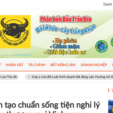
Danh 
Ý
NHÂN VẬT
TÀI CHÍNH
BẤT ĐỘNG SẢN
DOANH NGHIỆP
Góp ý sửa đổi Luật Kinh doanh bất động sản: Hướng tới thị trường minh bạch, 
n tạo chuẩn sống tiện nghi lý