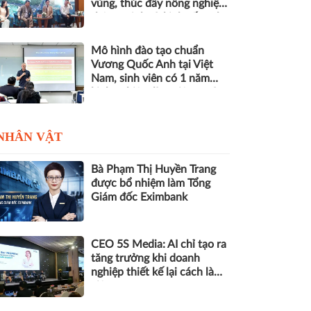
vùng, thúc đẩy nông nghiệp
thông minh và kinh tế xanh
Mô hình đào tạo chuẩn
Vương Quốc Anh tại Việt
Nam, sinh viên có 1 năm
kinh nghiệm làm việc trước
khi nhận bằng
NHÂN VẬT
Bà Phạm Thị Huyền Trang
được bổ nhiệm làm Tổng
Giám đốc Eximbank
CEO 5S Media: AI chỉ tạo ra
tăng trưởng khi doanh
nghiệp thiết kế lại cách làm
việc