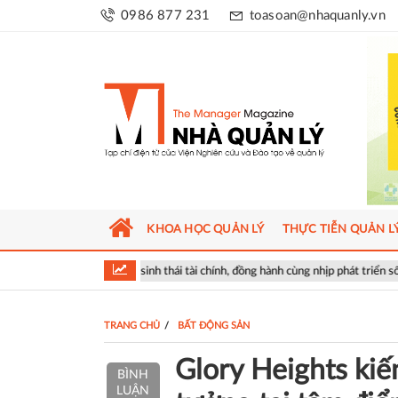
0986 877 231
toasoan@nhaquanly.vn
KHOA HỌC QUẢN LÝ
THỰC TIỄN QUẢN L
g hệ sinh thái tài chính, đồng hành cùng nhịp phát triển số của Thủ đô
TRANG CHỦ
BẤT ĐỘNG SẢN
Glory Heights kiế
BÌNH
LUẬN