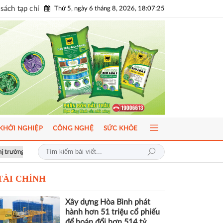
sách tạp chí
Thứ 5, ngày 6 tháng 8, 2026, 18:07:26
KHỞI NGHIỆP
CÔNG NGHỆ
SỨC KHỎE
phát triển bền vững
Hơn 1.000 căn nhà tại dự án Aqua City đang thế c
TÀI CHÍNH
Xây dựng Hòa Bình phát
hành hơn 51 triệu cổ phiếu
để hoán đổi hơn 514 tỷ