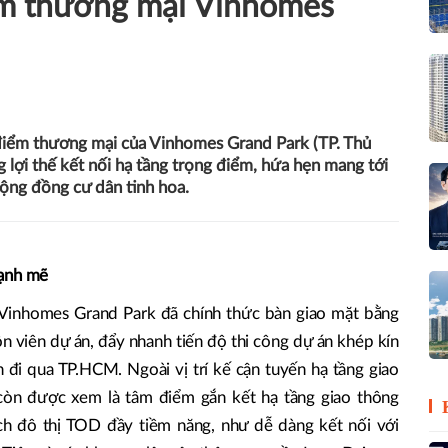
ểm thương mại Vinhomes
điểm thương mại của Vinhomes Grand Park (TP. Thủ
g lợi thế kết nối hạ tầng trọng điểm, hứa hẹn mang tới
cộng đồng cư dân tinh hoa.
mạnh mẽ
 Vinhomes Grand Park đã chính thức bàn giao mặt bằng
n viên dự án, đẩy nhanh tiến độ thi công dự án khép kín
đi qua TP.HCM. Ngoài vị trí kế cận tuyến hạ tầng giao
còn được xem là tâm điểm gắn kết hạ tầng giao thông
h đô thị TOD đầy tiềm năng, như dễ dàng kết nối với