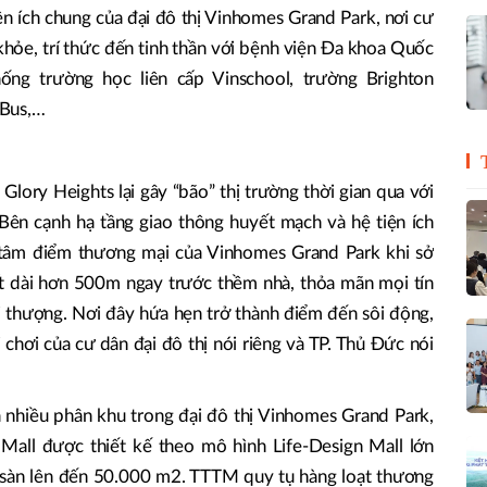
iện ích chung của đại đô thị Vinhomes Grand Park, nơi cư
hỏe, trí thức đến tinh thần với bệnh viện Đa khoa Quốc
ống trường học liên cấp Vinschool, trường Brighton
nBus,…
lory Heights lại gây “bão” thị trường thời gian qua với
. Bên cạnh hạ tầng giao thông huyết mạch và hệ tiện ích
i tâm điểm thương mại của Vinhomes Grand Park khi sở
 dài hơn 500m ngay trước thềm nhà, thỏa mãn mọi tín
 thượng. Nơi đây hứa hẹn trở thành điểm đến sôi động,
 chơi của cư dân đại đô thị nói riêng và TP. Thủ Đức nói
 nhiều phân khu trong đại đô thị Vinhomes Grand Park,
ll được thiết kế theo mô hình Life-Design Mall lớn
h sàn lên đến 50.000 m2. TTTM quy tụ hàng loạt thương