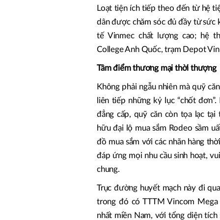
Loạt tiện ích tiếp theo đến từ hệ t
dân được chăm sóc đủ đầy từ sức k
tế Vinmec chất lượng cao; hệ th
College Anh Quốc, trạm Depot Vi
Tâm điểm thương mại thời thượng
Không phải ngẫu nhiên mà quỹ căn G
liên tiếp những kỷ lục “chốt đơn”
đẳng cấp, quỹ căn còn tọa lạc tạ
hữu đại lộ mua sắm Rodeo sầm uất
đồ mua sắm với các nhãn hàng thời
đáp ứng mọi nhu cầu sinh hoạt, vui
chung.
Trục đường huyết mạch này đi qua
trong đó có TTTM Vincom Mega Ma
nhất miền Nam, với tổng diện tíc