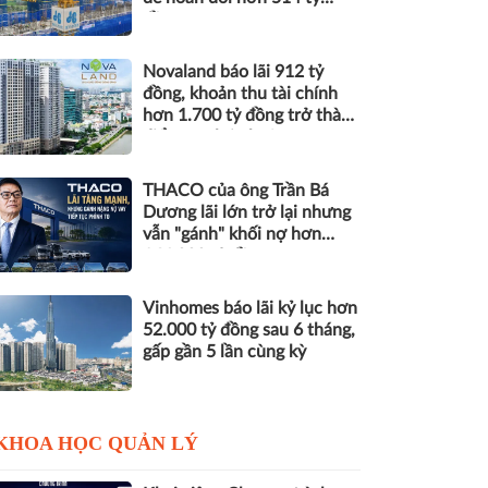
đồng nợ
Novaland báo lãi 912 tỷ
đồng, khoản thu tài chính
hơn 1.700 tỷ đồng trở thành
điểm tựa lợi nhuận
THACO của ông Trần Bá
Dương lãi lớn trở lại nhưng
vẫn "gánh" khối nợ hơn
164.000 tỷ đồng
Vinhomes báo lãi kỷ lục hơn
52.000 tỷ đồng sau 6 tháng,
gấp gần 5 lần cùng kỳ
KHOA HỌC QUẢN LÝ