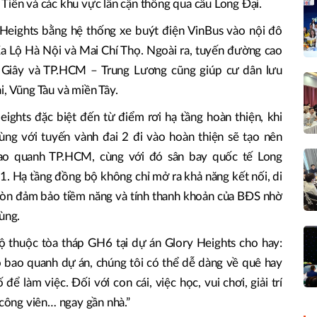
Tiên và các khu vực lân cận thông qua cầu Long Đại.
 Heights bằng hệ thống xe buýt điện VinBus vào nội đô
a Lộ Hà Nội và Mai Chí Thọ. Ngoài ra, tuyến đường cao
Giây và TP.HCM – Trung Lương cũng giúp cư dân lưu
i, Vũng Tàu và miền Tây.
eights đặc biệt đến từ điểm rơi hạ tầng hoàn thiện, khi
cùng với tuyến vành đai 2 đi vào hoàn thiện sẽ tạo nên
bao quanh TP.HCM, cùng với đó sân bay quốc tế Long
 1. Hạ tầng đồng bộ không chỉ mở ra khả năng kết nối, di
còn đảm bảo tiềm năng và tính thanh khoản của BĐS nhờ
ùng.
ộ thuộc tòa tháp GH6 tại dự án Glory Heights cho hay:
 bao quanh dự án, chúng tôi có thể dễ dàng về quê hay
ể làm việc. Đối với con cái, việc học, vui chơi, giải trí
 công viên… ngay gần nhà.”