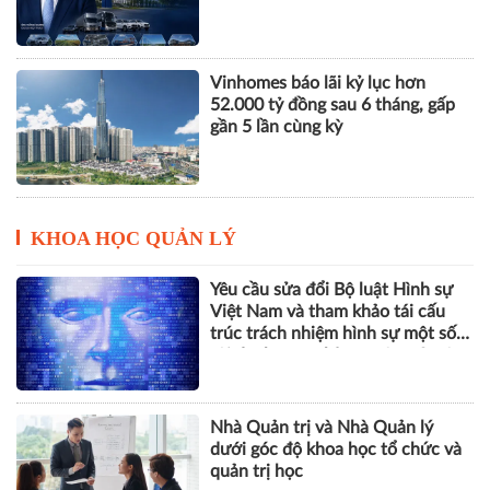
Vinhomes báo lãi kỷ lục hơn
52.000 tỷ đồng sau 6 tháng, gấp
gần 5 lần cùng kỳ
KHOA HỌC QUẢN LÝ
Yêu cầu sửa đổi Bộ luật Hình sự
Việt Nam và tham khảo tái cấu
trúc trách nhiệm hình sự một số
tội danh trong kỷ nguyên trí tuệ
nhân tạo
Nhà Quản trị và Nhà Quản lý
dưới góc độ khoa học tổ chức và
quản trị học