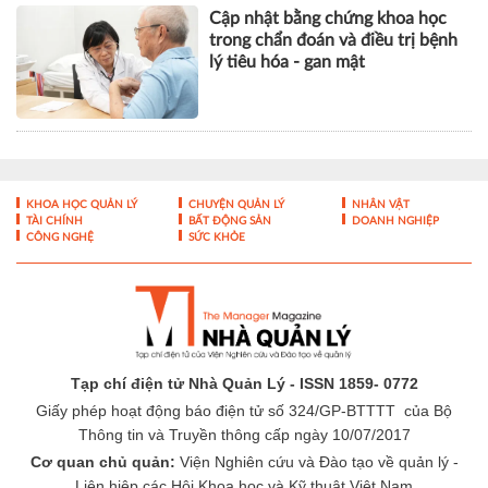
Cập nhật bằng chứng khoa học
trong chẩn đoán và điều trị bệnh
lý tiêu hóa - gan mật
KHOA HỌC QUẢN LÝ
CHUYỆN QUẢN LÝ
NHÂN VẬT
TÀI CHÍNH
BẤT ĐỘNG SẢN
DOANH NGHIỆP
CÔNG NGHỆ
SỨC KHỎE
Tạp chí điện tử Nhà Quản Lý - ISSN 1859- 0772
Giấy phép hoạt động báo điện tử số 324/GP-BTTTT của Bộ
Thông tin và Truyền thông cấp ngày 10/07/2017
Cơ quan chủ quản:
Viện Nghiên cứu và Đào tạo về quản lý -
Liên hiệp các Hội Khoa học và Kỹ thuật Việt Nam