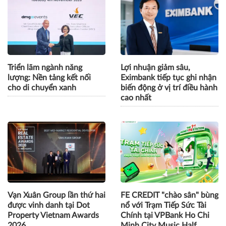
Triển lãm ngành năng
Lợi nhuận giảm sâu,
lượng: Nền tảng kết nối
Eximbank tiếp tục ghi nhận
cho di chuyển xanh
biến động ở vị trí điều hành
cao nhất
Vạn Xuân Group lần thứ hai
FE CREDIT "chào sân" bùng
được vinh danh tại Dot
nổ với Trạm Tiếp Sức Tài
Property Vietnam Awards
Chính tại VPBank Ho Chi
2026
Minh City Music Half