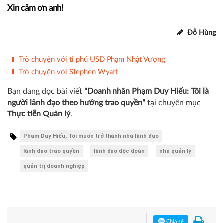
cứng nhắc mà phải linh hoạt cho từng nhân viên và chuyển
đổi phù hợp. Do đó, tôi cho rằng, trong mỗi người lãnh
đạo có những lúc là một người độc đoán nhưng có lúc
khác lại trao quyền. Về tổng thể, tôi nghĩ mình là một lãnh
đạo trao quyền.
Xin cảm ơn anh!
Đỗ Hùng
Trò chuyện với tỉ phú USD Phạm Nhật Vượng
Trò chuyện với Stephen Wyatt
Bạn đang đọc bài viết
"Doanh nhân Phạm Duy Hiếu: Tôi là
người lãnh đạo theo hướng trao quyền"
tại chuyên mục
Thực tiễn Quản lý
.
Phạm Duy Hiếu, Tôi muốn trở thành nhà lãnh đạo
lãnh đạo trao quyền
lãnh đạo độc đoán
nhà quản lý