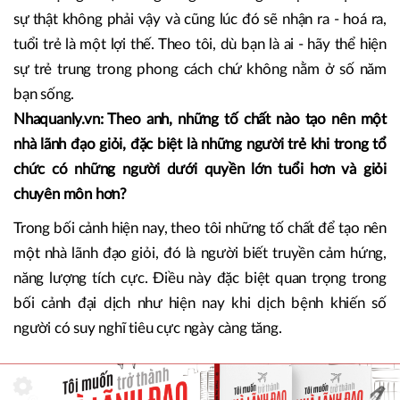
trước, điều này, đặc biệt quan trọng trong bối cảnh đại
diện hiện nay.
Để kết thúc câu hỏi này, tôi tóm tắt lại ba ý rằng, người trẻ
khi làm lãnh đạo luôn đối diện với một nỗi sợ vô hình (do
mình tự nghĩ ra) nhưng cùng với thời gian họ sẽ nhận ra –
sự thật không phải vậy và cũng lúc đó sẽ nhận ra - hoá ra,
tuổi trẻ là một lợi thế. Theo tôi, dù bạn là ai - hãy thể hiện
sự trẻ trung trong phong cách chứ không nằm ở số năm
bạn sống.
Nhaquanly.vn: Theo anh, những tố chất nào tạo nên một
nhà lãnh đạo giỏi, đặc biệt là những người trẻ khi trong tổ
chức có những người dưới quyền lớn tuổi hơn và giỏi
chuyên môn hơn?
Trong bối cảnh hiện nay, theo tôi những tố chất để tạo nên
một nhà lãnh đạo giỏi, đó là người biết truyền cảm hứng,
năng lượng tích cực. Điều này đặc biệt quan trọng trong