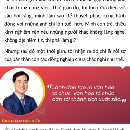
người trẻ ở vị trí lãnh đạo dễ hay khó?
Đầu tiên tôi nghĩ là khó, vì lúc đó tôi là người đam mê các
hoạt động, theo đuổi mục tiêu, nhưng rồi đùng một cái
được HĐQT giao cho vị trí CEO, dù nhận công việc, nhưng
lúc đó tôi nghĩ mình còn trẻ nên có thể sẽ gặp những khó
khăn trong công việc. Thời gian đó, tôi luôn đối diện với
câu hỏi rằng, mình làm sao để thuyết phục, cùng hành
động với những anh chị lớn tuổi hơn. Mình còn trẻ, thiếu
kinh nghiệm nên nếu những người khác không lắng nghe,
không đặt niềm tin, thì phải làm gì?
Nhưng sau đó một thời gian, tôi nhận ra đó chỉ là nỗi sợ
của bản thân còn các đồng nghiệp chưa chắc nghĩ như thế.