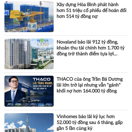
một thế giới nhiều biến
động
TÀI CHÍNH
Xây dựng Hòa Bình phát hành
hơn 51 triệu cổ phiếu để hoán đổi
hơn 514 tỷ đồng nợ
Novaland báo lãi 912 tỷ đồng,
khoản thu tài chính hơn 1.700 tỷ
đồng trở thành điểm tựa lợi
nhuận
THACO của ông Trần Bá Dương
lãi lớn trở lại nhưng vẫn "gánh"
khối nợ hơn 164.000 tỷ đồng