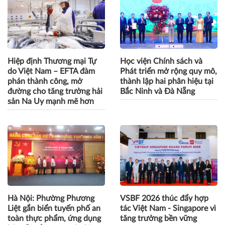
Yên tăng cường liên kết
Vương Quốc Anh tại Việt
vùng, thúc đẩy nông nghiệp
Nam, sinh viên có 1 năm
thông minh và kinh tế xanh
kinh nghiệm làm việc trước
khi nhận bằng
Hiệp định Thương mại Tự
Học viện Chính sách và
do Việt Nam – EFTA đàm
Phát triển mở rộng quy mô,
phán thành công, mở
thành lập hai phân hiệu tại
đường cho tăng trưởng hải
Bắc Ninh và Đà Nẵng
sản Na Uy mạnh mẽ hơn