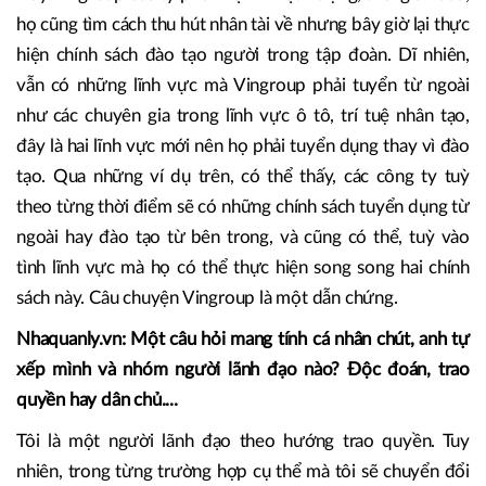
thủ tài năng như Công Phượng, Tuấn Anh, Xuân Trường,
Tiến Linh, Quế Ngọc Hải, Quang Hải, Văn Hậu… thì chúng
ta đã có chuẩn bị từ nhiều năm trước và bây giờ bắt đầu
thu trái ngọt với lứa cầu thủ này.
Hay Vingroup của tỷ phú Phạm Nhật Vượng, thời gian đầu,
họ cũng tìm cách thu hút nhân tài về nhưng bây giờ lại thực
hiện chính sách đào tạo người trong tập đoàn. Dĩ nhiên,
vẫn có những lĩnh vực mà Vingroup phải tuyển từ ngoài
như các chuyên gia trong lĩnh vực ô tô, trí tuệ nhân tạo,
đây là hai lĩnh vực mới nên họ phải tuyển dụng thay vì đào
tạo. Qua những ví dụ trên, có thể thấy, các công ty tuỳ
theo từng thời điểm sẽ có những chính sách tuyển dụng từ
ngoài hay đào tạo từ bên trong, và cũng có thể, tuỳ vào
tình lĩnh vực mà họ có thể thực hiện song song hai chính
sách này. Câu chuyện Vingroup là một dẫn chứng.
Nhaquanly.vn: Một câu hỏi mang tính cá nhân chút, anh tự