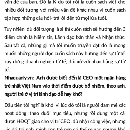
Vì thế, hôm nay, bạn đọc cuốn sách này, bạn tìm thấy một
vài giải pháp cho vấn đề của bạn, năm sau, bạn ở một vị trí
khác bạn vẫn có thể tìm thấy những giải pháp mà tôi đưa
ra vì trong sách có những câu hỏi, vấn đề mà hiện tại bạn
không quan tâm nhưng thời gian tới sẽ là chìa khoá cho
vấn đề của bạn. Đó là lý do tôi nói là cuốn sách viết cho
nhiều đối tượng với nhiều vấn đề khác nhau vì cuốn sách
tập hợp những câu hỏi- trả lời đến từ mọi lứa tuổi.
Tuy nhiên, dù đối tượng là ai thì cuốn sách sẽ hướng đến 3
điểm chính là Niềm tin, Lãnh đạo bản thân và Nhận thức.
Sau tất cả, những gì mà tôi muốn truyền đạt đó là mong
muốn những người đọc cuốn sách này hướng đến sự tử tế,
xây dựng doanh nghiệp tử tế, đối xử với nhau bằng sự tử
tế.
Nhaquanly.vn: Anh được biết đến là CEO một ngân hàng
trẻ nhất Việt Nam vào thời điểm được bổ nhiệm, theo anh,