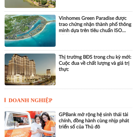
vững
Hơn 1.000 căn nhà tại dự án Aqua
City đang thế chấp ngân hàng,
chủ đầu tư nói gì?
Vinhomes Green Paradise được
trao chứng nhận thành phố thông
minh dựa trên tiêu chuẩn ISO
37122
Thị trường BĐS trong chu kỳ mới:
Cuộc đua về chất lượng và giá trị
thực