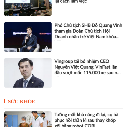
Eximbank
CEO 5S Media: AI chỉ tạo ra tăng
trưởng khi doanh nghiệp thiết kế
lại cách làm việc
Phó Chủ tịch SHB Đỗ Quang Vinh
tham gia Đoàn Chủ tịch Hội
Doanh nhân trẻ Việt Nam khóa
VIII
Vingroup tái bổ nhiệm CEO
Nguyễn Việt Quang, VinFast lần
đầu vượt mốc 115.000 xe sau nửa
năm