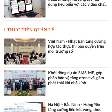
nghiệp, trình diễn loạt giải pháp
văn phòng thông minh
TikTok Creator Spotlight: Giới
thiệu những nhà sáng tạo nội
dung tiêu biểu với các video chất
lượng cao tại Việt Nam
THỰC TIỄN QUẢN LÝ
Việt Nam - Nhật Bản tăng cường
hợp tác thực thi bản quyền trên
môi trường số
Khởi động dự án SMS-MP, góp
phần bảo vệ tầng ozone và giảm