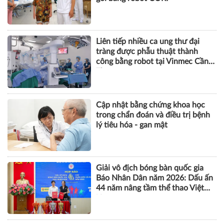
SỨC KHỎE
Tưởng mất khả năng đi lại, cụ bà
phục hồi thần kì sau thay khớp
gối bằng robot CORI
Liên tiếp nhiều ca ung thư đại
tràng được phẫu thuật thành
công bằng robot tại Vinmec Cần
Thơ
Cập nhật bằng chứng khoa học
trong chẩn đoán và điều trị bệnh
lý tiêu hóa - gan mật