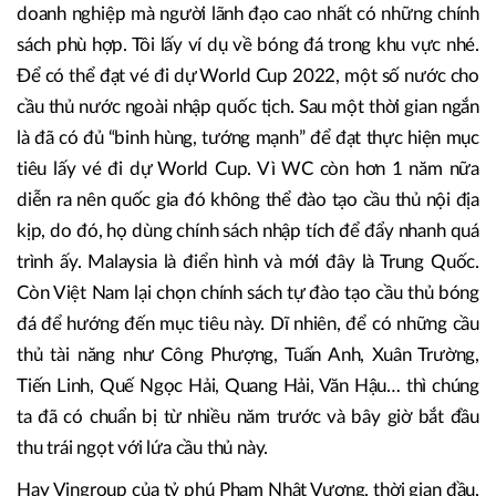
Nhaquanly.vn
:
Vẫn có những lãnh đạo không và chậm
trong việc đào tạo người kế thừa. Theo anh, tại sao lại có
hiện tượng này?
Theo tôi, tuỳ vào từng thời điểm và mục đích của mỗi
doanh nghiệp mà người lãnh đạo cao nhất có những chính
sách phù hợp. Tôi lấy ví dụ về bóng đá trong khu vực nhé.
Để có thể đạt vé đi dự World Cup 2022, một số nước cho
cầu thủ nước ngoài nhập quốc tịch. Sau một thời gian ngắn
là đã có đủ “binh hùng, tướng mạnh” để đạt thực hiện mục
tiêu lấy vé đi dự World Cup. Vì WC còn hơn 1 năm nữa
diễn ra nên quốc gia đó không thể đào tạo cầu thủ nội địa
kịp, do đó, họ dùng chính sách nhập tích để đẩy nhanh quá
trình ấy. Malaysia là điển hình và mới đây là Trung Quốc.
Còn Việt Nam lại chọn chính sách tự đào tạo cầu thủ bóng
đá để hướng đến mục tiêu này. Dĩ nhiên, để có những cầu