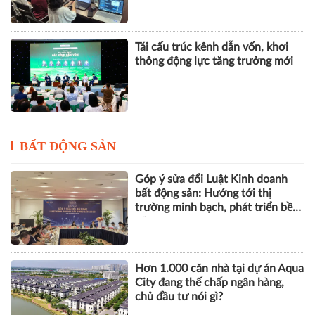
Ra mắt Rail&Cons Platform 2.0,
thúc đẩy hình thành hệ sinh thái
công nghiệp đường sắt Việt Nam
Tái cấu trúc kênh dẫn vốn, khơi
thông động lực tăng trưởng mới
BẤT ĐỘNG SẢN
Góp ý sửa đổi Luật Kinh doanh
bất động sản: Hướng tới thị
trường minh bạch, phát triển bền