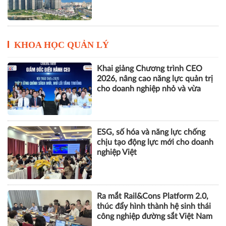
Vinhomes báo lãi kỷ lục hơn
52.000 tỷ đồng sau 6 tháng, gấp
gần 5 lần cùng kỳ
KHOA HỌC QUẢN LÝ
Khai giảng Chương trình CEO
2026, nâng cao năng lực quản trị
cho doanh nghiệp nhỏ và vừa
ESG, số hóa và năng lực chống
chịu tạo động lực mới cho doanh
nghiệp Việt