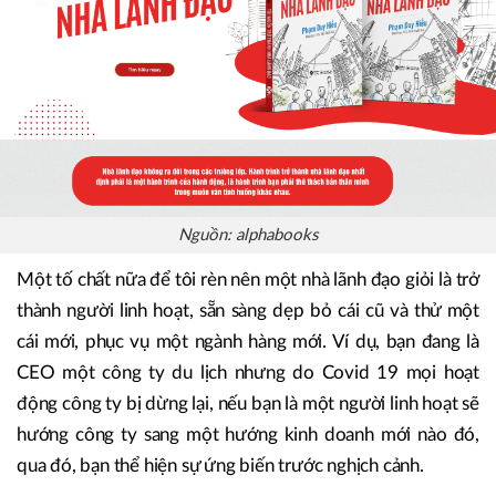
bối cảnh đại dịch như hiện nay khi dịch bệnh khiến số
người có suy nghĩ tiêu cực ngày càng tăng.
Nguồn: alphabooks
Một tố chất nữa để tôi rèn nên một nhà lãnh đạo giỏi là trở
thành người linh hoạt, sẵn sàng dẹp bỏ cái cũ và thử một
cái mới, phục vụ một ngành hàng mới. Ví dụ, bạn đang là