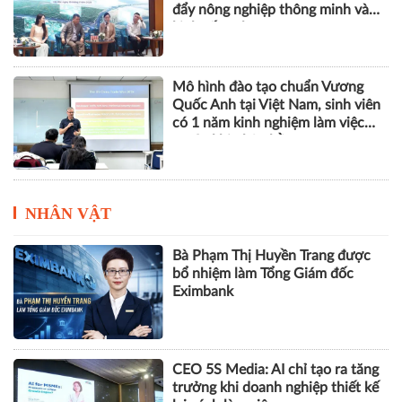
phát thải khí nhà kính
Hà Nội - Bắc Ninh - Hưng Yên
tăng cường liên kết vùng, thúc
đẩy nông nghiệp thông minh và
kinh tế xanh
Mô hình đào tạo chuẩn Vương
Quốc Anh tại Việt Nam, sinh viên
có 1 năm kinh nghiệm làm việc
trước khi nhận bằng
NHÂN VẬT
Bà Phạm Thị Huyền Trang được
bổ nhiệm làm Tổng Giám đốc