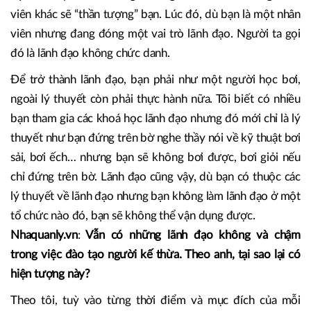
ranh giới này gần như không có vì bị xoá nhoà hoàn toàn.
Bạn muốn trở thành lãnh đạo, bạn phải là một nhân viên
xuất sắc và một nhân viên xuất sắc thì thế nào họ cũng thể
hiện mình ở vài trò lãnh đạo. Bạn là một nhân viên xuất sắc,
bạn sẽ truyền cảm hứng cho người khác và những nhân
viên khác sẽ “thần tượng” bạn. Lúc đó, dù bạn là một nhân
viên nhưng đang đóng một vai trò lãnh đạo. Người ta gọi
đó là lãnh đạo không chức danh.
Để trở thành lãnh đạo, bạn phải như một người học bơi,
ngoài lý thuyết còn phải thực hành nữa. Tôi biết có nhiều
bạn tham gia các khoá học lãnh đạo nhưng đó mới chỉ là lý
thuyết như bạn đứng trên bờ nghe thầy nói về kỹ thuật bơi
sải, bơi ếch… nhưng bạn sẽ không bơi được, bơi giỏi nếu
chỉ đứng trên bờ. Lãnh đạo cũng vậy, dù bạn có thuộc các
lý thuyết về lãnh đạo nhưng bạn không làm lãnh đạo ở một
tổ chức nào đó, bạn sẽ không thể vận dụng được.