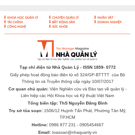
Giải vô địch bóng bàn quốc gia
Báo Nhân Dân năm 2026: Dấu ấn
44 năm nâng tầm thể thao Việt
Nam
KHOA HỌC QUẢN LÝ
CHUYỆN QUẢN LÝ
NHÂN VẬT
TÀI CHÍNH
BẤT ĐỘNG SẢN
DOANH NGHIỆP
CÔNG NGHỆ
SỨC KHỎE
Tạp chí điện tử Nhà Quản Lý - ISSN 1859- 0772
Giấy phép hoạt động báo điện tử số 324/GP-BTTTT của Bộ
Thông tin và Truyền thông cấp ngày 10/07/2017
Cơ quan chủ quản:
Viện Nghiên cứu và Đào tạo về quản lý -