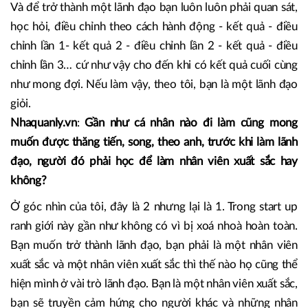
CEO một công ty du lịch nhưng do Covid 19 mọi hoạt
động công ty bị dừng lại, nếu bạn là một người linh hoạt sẽ
hướng công ty sang một hướng kinh doanh mới nào đó,
qua đó, bạn thể hiện sự ứng biến trước nghịch cảnh.
Và để trở thành một lãnh đạo bạn luôn luôn phải quan sát,
học hỏi, điều chỉnh theo cách hành động - kết quả - điều
chỉnh lần 1- kết quả 2 - điều chỉnh lần 2 - kết quả - điều
chỉnh lần 3… cứ như vậy cho đến khi có kết quả cuối cùng
như mong đợi. Nếu làm vậy, theo tôi, bạn là một lãnh đạo
giỏi.
Nhaquanly.vn
:
Gần như cá nhân nào đi làm cũng mong
muốn được thăng tiến, song, theo anh, trước khi làm lãnh
đạo, người đó phải học để làm nhân viên xuất sắc hay
không?
Ở góc nhìn của tôi, đây là 2 nhưng lại là 1. Trong start up