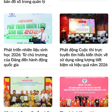
Hà Nội: Phường Phương
VSBF 2026 thúc đẩy hợp
Liệt gắn biển tuyến phố an
tác Việt Nam - Singapore vì
toàn thực phẩm, ứng dụng
tăng trưởng bền vững
bản đồ số trong quản lý
Phát triển nhiên liệu sinh
Phát động Cuộc thi trực
học 2026: Từ chủ trương
tuyến tìm hiểu kiến thức về
của Đảng đến hành động
sử dụng năng lượng tiết
quốc gia
kiệm và hiệu quả năm 2026