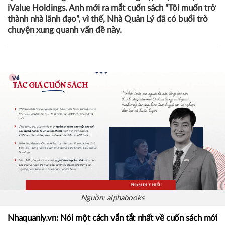
Anh Phạm Duy Hiếu từng được biết đến là CEO trẻ nhất
ngành Ngân hàng Việt Nam khi trở thành CEO của
VietABank và sau đó là ABBANK khi mới 34 tuổi. Hiện
anh đang là Chủ tịch Startup Vietnam Foundation, Chủ
tịch VMI – Sáng kiến Cố vấn khởi nghiệp Việt Nam, CEO
iValue Holdings. Anh mới ra mắt cuốn sách “Tôi muốn trở
thành nhà lãnh đạo”, vì thế, Nhà Quản Lý đã có buổi trò
chuyện xung quanh vấn đề này.