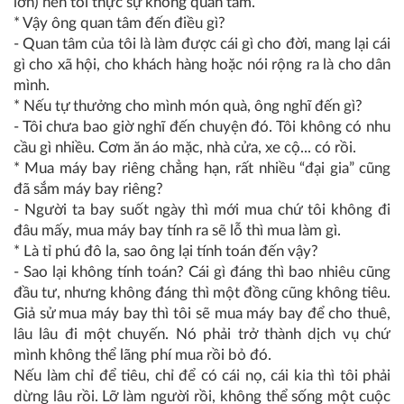
lớn) nên tôi thực sự không quan tâm.
* Vậy ông quan tâm đến điều gì?
- Quan tâm của tôi là làm được cái gì cho đời, mang lại cái
gì cho xã hội, cho khách hàng hoặc nói rộng ra là cho dân
mình.
* Nếu tự thưởng cho mình món quà, ông nghĩ đến gì?
- Tôi chưa bao giờ nghĩ đến chuyện đó. Tôi không có nhu
cầu gì nhiều. Cơm ăn áo mặc, nhà cửa, xe cộ... có rồi.
* Mua máy bay riêng chẳng hạn, rất nhiều “đại gia” cũng
đã sắm máy bay riêng?
- Người ta bay suốt ngày thì mới mua chứ tôi không đi
đâu mấy, mua máy bay tính ra sẽ lỗ thì mua làm gì.
* Là tỉ phú đô la, sao ông lại tính toán đến vậy?
- Sao lại không tính toán? Cái gì đáng thì bao nhiêu cũng
đầu tư, nhưng không đáng thì một đồng cũng không tiêu.
Giả sử mua máy bay thì tôi sẽ mua máy bay để cho thuê,
lâu lâu đi một chuyến. Nó phải trở thành dịch vụ chứ
mình không thể lãng phí mua rồi bỏ đó.
Nếu làm chỉ để tiêu, chỉ để có cái nọ, cái kia thì tôi phải
dừng lâu rồi. Lỡ làm người rồi, không thể sống một cuộc