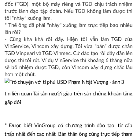
đốc (TGĐ), một bộ máy riêng và TGĐ chịu trách nhiệm
trước lãnh đạo tập đoàn. Nếu TGĐ không làm được thì
tôi “nhảy” xuống làm.
* Thế ông đã phải "nhảy" xuống làm trực tiếp bao nhiêu
lần rồi?
- Cũng kha khá rồi đấy. Hiện tôi vẫn làm TGĐ của
VinService, Vincom xây dựng. Tôi vừa “bán” được chân
TGĐ Vinpearl và TGĐ Vinmec. Cứ đào tạo rồi đẩy dần lên
được thì tôi rút. Ví dụ VinService thì khoảng 6 tháng nữa
sẽ bổ nhiệm được TGĐ, còn Vincom xây dựng chắc lâu
hơn một chút.
tin liên quan Tài sản người giàu trên sàn chứng khoán tăng
gấp đôi
* Được biết VinGroup có chương trình đào tạo, từ cấp
thấp nhất đến cao nhất. Bản thân ông cũng trực tiếp tham