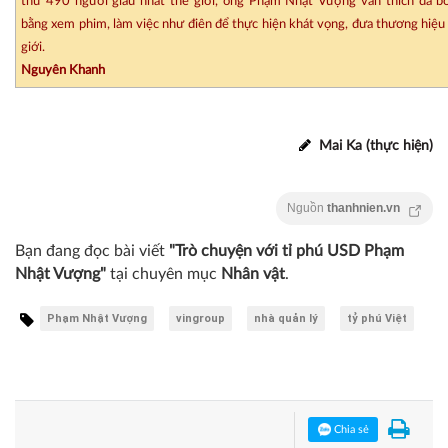
thứ 490 người giàu nhất thế giới, ông Phạm Nhật Vượng vẫn thích đá bón
bằng xem phim, làm việc như điên để thực hiện khát vọng, đưa thương hiệu 
giới.
Nguyên Khanh
Mai Ka (thực hiện)
Nguồn
thanhnien.vn
Bạn đang đọc bài viết
"Trò chuyện với tỉ phú USD Phạm
Nhật Vượng"
tại chuyên mục
Nhân vật
.
Phạm Nhật Vượng
vingroup
nhà quản lý
tỷ phú Việt
Chia sẻ