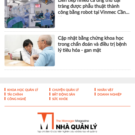
Liên tiếp nhiều ca ung thư đại
tràng được phẫu thuật thành
công bằng robot tại Vinmec Cần
Thơ
Cập nhật bằng chứng khoa học
trong chẩn đoán và điều trị bệnh
lý tiêu hóa - gan mật
KHOA HỌC QUẢN LÝ
CHUYỆN QUẢN LÝ
NHÂN VẬT
TÀI CHÍNH
BẤT ĐỘNG SẢN
DOANH NGHIỆP
CÔNG NGHỆ
SỨC KHỎE