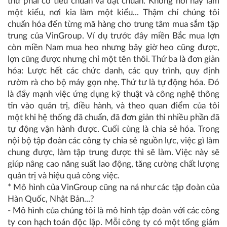
thứ phải có tiêu chuẩn và đạt chuẩn. Không nơi này làm
một kiểu, nơi kia làm một kiểu... Thậm chí chúng tôi
chuẩn hóa đến từng mã hàng cho trung tâm mua sắm tập
trung của VinGroup. Ví dụ trước đây miền Bắc mua lợn
còn miền Nam mua heo nhưng bây giờ heo cũng được,
lợn cũng được nhưng chỉ một tên thôi. Thứ ba là đơn giản
hóa: Lược hết các chức danh, các quy trình, quy định
rườm rà cho bộ máy gọn nhẹ. Thứ tư là tự động hóa. Đó
là đẩy mạnh việc ứng dụng kỹ thuật và công nghệ thông
tin vào quản trị, điều hành, và theo quan điểm của tôi
một khi hệ thống đã chuẩn, đã đơn giản thì nhiều phần đã
tự động vận hành được. Cuối cùng là chia sẻ hóa. Trong
nội bộ tập đoàn các công ty chia sẻ nguồn lực, việc gì làm
chung được, làm tập trung được thì sẽ làm. Việc này sẽ
giúp nâng cao năng suất lao động, tăng cường chất lượng
quản trị và hiệu quả công việc.
* Mô hình của VinGroup cũng na ná như các tập đoàn của
Hàn Quốc, Nhật Bản...?
- Mô hình của chúng tôi là mô hình tập đoàn với các công
ty con hạch toán độc lập. Mỗi công ty có một tổng giám