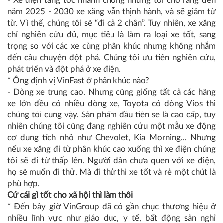
- Xe điện tăng tốc nhanh chóng nhưng tôi cho rằng đến
năm 2025 - 2030 xe xăng vẫn thịnh hành, và sẽ giảm từ
từ. Vì thế, chúng tôi sẽ “đi cả 2 chân”. Tuy nhiên, xe xăng
chỉ nghiên cứu đủ, mục tiêu là làm ra loại xe tốt, sang
trọng so với các xe cùng phân khúc nhưng không nhắm
đến câu chuyện đột phá. Chúng tôi ưu tiên nghiên cứu,
phát triển và đột phá ở xe điện.
* Ông định vị VinFast ở phân khúc nào?
- Dòng xe trung cao. Nhưng cũng giống tất cả các hãng
xe lớn đều có nhiều dòng xe, Toyota có dòng Vios thì
chúng tôi cũng vậy. Sản phẩm đầu tiên sẽ là cao cấp, tuy
nhiên chúng tôi cũng đang nghiên cứu một mẫu xe động
cơ dung tích nhỏ như Chevolet, Kia Morning... Nhưng
nếu xe xăng đi từ phân khúc cao xuống thì xe điện chúng
tôi sẽ đi từ thấp lên. Người dân chưa quen với xe điện,
họ sẽ muốn đi thử. Mà đi thử thì xe tốt và rẻ một chút là
phù hợp.
Cứ cái gì tốt cho xã hội thì làm thôi
* Đến bây giờ VinGroup đã có gần chục thương hiệu ở
nhiều lĩnh vực như giáo dục, y tế, bất động sản nghỉ