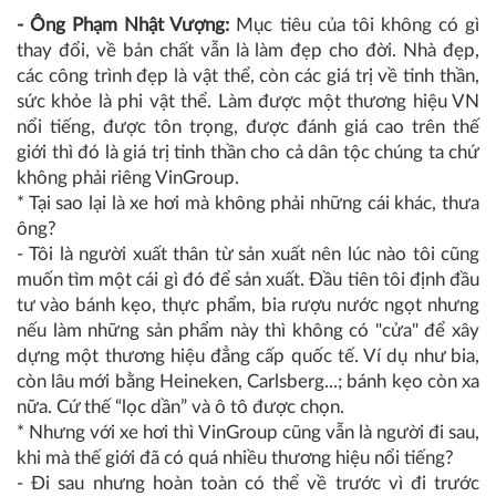
- Ông Phạm Nhật Vượng:
Mục tiêu của tôi không có gì
thay đổi, về bản chất vẫn là làm đẹp cho đời. Nhà đẹp,
các công trình đẹp là vật thể, còn các giá trị về tinh thần,
sức khỏe là phi vật thể. Làm được một thương hiệu VN
nổi tiếng, được tôn trọng, được đánh giá cao trên thế
giới thì đó là giá trị tinh thần cho cả dân tộc chúng ta chứ
không phải riêng VinGroup.
* Tại sao lại là xe hơi mà không phải những cái khác, thưa
ông?
-
Tôi là người xuất thân từ sản xuất nên lúc nào tôi cũng
muốn tìm một cái gì đó để sản xuất. Đầu tiên tôi định đầu
tư vào bánh kẹo, thực phẩm, bia rượu nước ngọt nhưng
nếu làm những sản phẩm này thì không có "cửa" để xây
dựng một thương hiệu đẳng cấp quốc tế. Ví dụ như bia,
còn lâu mới bằng Heineken, Carlsberg...; bánh kẹo còn xa
nữa. Cứ thế “lọc dần” và ô tô được chọn.
* Nhưng với xe hơi thì VinGroup cũng vẫn là người đi sau,
khi mà thế giới đã có quá nhiều thương hiệu nổi tiếng?
- Đi sau nhưng hoàn toàn có thể về trước vì đi trước