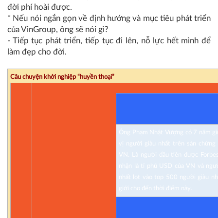
đời phí hoài được.
* Nếu nói ngắn gọn về định hướng và mục tiêu phát triển
của VinGroup, ông sẽ nói gì?
- Tiếp tục phát triển, tiếp tục đi lên, nỗ lực hết mình để
làm đẹp cho đời.
Câu chuyện khởi nghiệp “huyền thoại”
Ông Phạm Nhật Vượng có 7 năm gi
vị người giàu nhất trên sàn chứng
VN. Là người đầu tiên được Forbe
nhận là tỉ phú USD của VN và ngư
nhất lọt vào top 500 người giàu nh
giới cho đến thời điểm này.