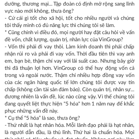
dưỡng, thương mại... Tập đoàn có định mở rộng sang lĩnh
vực nào mới không, thưa ông?
- Cứ cái gì tốt cho xã hội, tốt cho nhiều người và chúng
tôi thấy mình có đủ năng lực thì chúng tôi sẽ làm.
* Cũng chính vì điều đó, mọi người hay đặt câu hỏi về vấn
đề vốn, chất lượng, quản trị, nhân lực của VinGroup?
- Vốn thì phải đi vay thôi. Làm kinh doanh thì phải chấp
nhận rủi ro và phải đi vay vốn. Thời đầu tiên thì vay anh
em, bạn bè, thậm chí vay với lãi suất cao. Nhưng bây giờ
thì đã thuận lợi hơn. VinGroup có thể huy động vốn cả
trong và ngoài nước. Thậm chí nhiều hợp đồng vay vốn
của các ngân hàng quốc tế lớn chúng tôi được vay tín
chấp (không cần tài sản đảm bảo). Còn quản trị, nhân sự...
đương nhiên là vấn đề, lúc nào cũng vậy. Vì thế chúng tôi
đang quyết liệt thực hiện "5 hóa" hơn 1 năm nay để khắc
phục những vấn đề này.
* Cụ thể “5 hóa” là sao, thưa ông?
- Thứ nhất là hạt nhân hóa. Mỗi lãnh đạo phải là hạt nhân,
là người dẫn đầu, là thủ lĩnh. Thứ hai là chuẩn hóa. Mọi