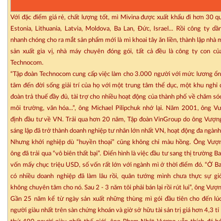
Với đặc điểm giá rẻ, chất lượng tốt, mì Mivina được xuất khẩu đi hơn 30 q
Estonia, Lithuania, Latvia, Moldova, Ba Lan, Đức, Israel... Rồi công ty d
nhanh chóng cho ra mắt sản phẩm mới là mì khoai tây ăn liền, thành lập nhà
sản xuất gia vị, nhà máy chuyên đóng gói, tất cả đều là công ty con củ
Technocom.
“Tập đoàn Technocom cung cấp việc làm cho 3.000 người với mức lương ổn
tâm đến đời sống giải trí của họ với một trung tâm thể dục, một khu nghỉ
đoàn trả thuế đầy đủ, tài trợ cho nhiều hoạt động của thành phố về chăm só
môi trường, văn hóa...”, ông Michael Pilipchuk nhớ lại. Năm 2001, ông 
định đầu tư về VN. Trải qua hơn 20 năm, Tập đoàn VinGroup do ông Vượng
sáng lập đã trở thành doanh nghiệp tư nhân lớn nhất VN, hoạt động đa ngành
Nhưng khởi nghiệp dù “huyền thoại” cũng không chỉ màu hồng. Ông Vượn
ông đã trải qua “vô biên thất bại”. Điển hình là việc đầu tư sang thị trường B
vốn mấy chục triệu USD, số vốn rất lớn với ngành mì ở thời điểm đó. “Ở Ba
có nhiều doanh nghiệp đã làm lâu rồi, quân tướng mình chưa thực sự gi
không chuyên tâm cho nó. Sau 2 - 3 năm tôi phải bán lại rồi rút lui”, ông Vượ
Gần 25 năm kể từ ngày sản xuất những thùng mì gói đầu tiên cho đến lúc
người giàu nhất trên sàn chứng khoán và giờ sở hữu tài sản trị giá hơn 4,3 t