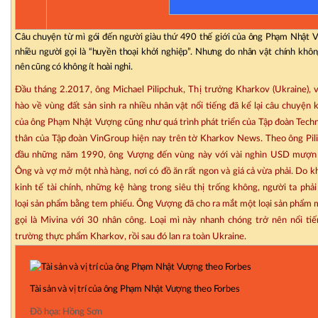
Câu chuyện từ mì gói đến người giàu thứ 490 thế giới của ông Phạm Nhật
nhiều người gọi là “huyền thoại khởi nghiệp”. Nhưng do nhân vật chính khôn
nên cũng có không ít hoài nghi.
Đầu tháng 2.2017, ông Michael Pilipchuk, Thị trưởng Kharkov (Ukraine), 
hào về vùng đất sản sinh ra nhiều nhân vật nổi tiếng đã kể lại câu chuyện 
của ông Phạm Nhật Vượng cũng như quá trình phát triển của Tập đoàn Tech
thân của Tập đoàn VinGroup hiện nay trên tờ Kharkov News. Theo ông Pil
đầu những năm 1990, ông Vượng đến vùng này với vài nghìn USD mượn 
Ông và vợ mở một nhà hàng, nơi có đồ ăn rất ngon và giá cả vừa phải. Do 
kinh tế tài chính, những kệ hàng trong siêu thị trống không, người ta phả
loại sản phẩm bằng tem phiếu. Ông Vượng đã cho ra mắt một loại sản phẩm 
gọi là Mivina với 30 nhân công. Loại mì này nhanh chóng trở nên nổi tiế
trường thực phẩm Kharkov, rồi sau đó lan ra toàn Ukraine.
Tài sản và vị trí của ông Phạm Nhật Vượng theo Forbes
Đồ họa: Hồng Sơn