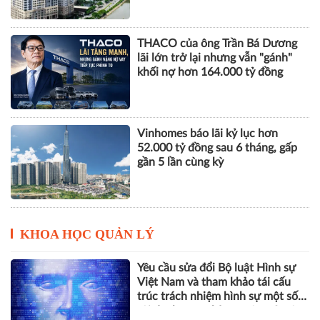
THACO của ông Trần Bá Dương
lãi lớn trở lại nhưng vẫn "gánh"
khối nợ hơn 164.000 tỷ đồng
Vinhomes báo lãi kỷ lục hơn
52.000 tỷ đồng sau 6 tháng, gấp
gần 5 lần cùng kỳ
KHOA HỌC QUẢN LÝ
Yêu cầu sửa đổi Bộ luật Hình sự
Việt Nam và tham khảo tái cấu
trúc trách nhiệm hình sự một số
tội danh trong kỷ nguyên trí tuệ