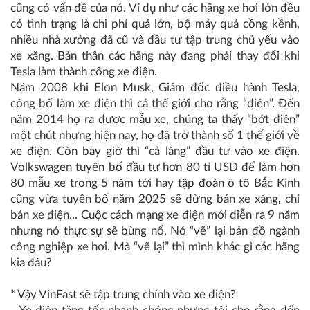
cũng có vấn đề của nó. Ví dụ như các hãng xe hơi lớn đều
có tình trạng là chi phí quá lớn, bộ máy quá cồng kềnh,
nhiều nhà xưởng đã cũ và đầu tư tập trung chủ yếu vào
xe xăng. Bản thân các hãng này đang phải thay đổi khi
Tesla làm thành công xe điện.
Năm 2008 khi Elon Musk, Giám đốc điều hành Tesla,
công bố làm xe điện thì cả thế giới cho rằng “điên”. Đến
năm 2014 họ ra được mẫu xe, chúng ta thấy “bớt điên”
một chút nhưng hiện nay, họ đã trở thành số 1 thế giới về
xe điện. Còn bây giờ thì “cả làng” đầu tư vào xe điện.
Volkswagen tuyên bố đầu tư hơn 80 tỉ USD để làm hơn
80 mẫu xe trong 5 năm tới hay tập đoàn ô tô Bắc Kinh
cũng vừa tuyên bố năm 2025 sẽ dừng bán xe xăng, chỉ
bán xe điện... Cuộc cách mạng xe điện mới diễn ra 9 năm
nhưng nó thực sự sẽ bùng nổ. Nó “vẽ” lại bản đồ ngành
công nghiệp xe hơi. Mà “vẽ lại” thì mình khác gì các hãng
kia đâu?
* Vậy VinFast sẽ tập trung chính vào xe điện?