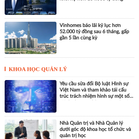
Vinhomes báo lãi kỷ lục hơn
52.000 tỷ đồng sau 6 tháng, gấp
gần 5 lần cùng kỳ
KHOA HỌC QUẢN LÝ
Yêu cầu sửa đổi Bộ luật Hình sự
Việt Nam và tham khảo tái cấu
trúc trách nhiệm hình sự một số
tội danh trong kỷ nguyên trí tuệ
nhân tạo
Nhà Quản trị và Nhà Quản lý
dưới góc độ khoa học tổ chức và
quản trị học