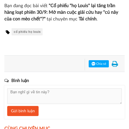
Bạn đang đọc bài viết
"Cổ phiếu "họ Louis" lại tăng trần
hàng loạt phiên 30/9: Mở màn cuộc giải cứu hay ''cú nảy
của con mèo chết''?"
tại chuyên mục
Tài chính
.
cổ phiếu họ louis
Chia sẻ
Bình luận
Gửi bình luận
CÙNG CHUYÊN MỤC