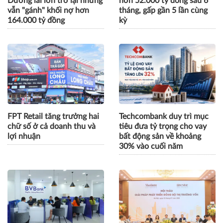
Dương lãi lớn trở lại nhưng
hơn 52.000 tỷ đồng sau 6
vẫn "gánh" khối nợ hơn
tháng, gấp gần 5 lần cùng
164.000 tỷ đồng
kỳ
FPT Retail tăng trưởng hai
Techcombank duy trì mục
chữ số ở cả doanh thu và
tiêu đưa tỷ trọng cho vay
lợi nhuận
bất động sản về khoảng
30% vào cuối năm