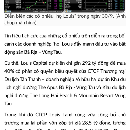
Diễn biến các cổ phiếu ''họ Louis'' trong ngày 30/9. (Ảnh
chụp màn hình)
Tín hiệu tích cực của những cổ phiếu trên diễn ra trong bối
cảnh các doanh nghiệp ‘họ’ Louis đẩy mạnh đầu tư vào bất
động sản Bà Rịa – Vũng Tàu.
Cụ thể, Louis Capital dự kiến chi gần 292 tỷ đồng để mua
40% cổ phần có quyền biểu quyết của CTCP Thương mại
Du lịch Tân Thành – doanh nghiệp sở hữu hai dự án Khu du
lịch nghỉ dưỡng The Apus Bà Rịa - Vũng Tàu và Khu du lịch
nghỉ dưỡng The Long Hai Beach & Mountain Resort Vũng
Tàu.
Trong khi đó CTCP Louis Land cũng vừa công bố chủ
trương mua lại phần vốn góp trị giá 28,5 tỷ đồng, tương