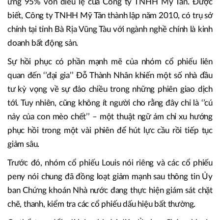
ứng 95% vốn điều lệ của Công ty TNHH Mỹ Tân. Được
biết, Công ty TNHH Mỹ Tân thành lập năm 2010, có trụ sở
chính tại tỉnh Bà Rịa Vũng Tàu với ngành nghề chính là kinh
doanh bất động sản.
Sự hồi phục có phần mạnh mẽ của nhóm cổ phiếu liên
quan đến ‘’đại gia’’ Đỗ Thành Nhân khiến một số nhà đầu
tư kỳ vọng về sự đảo chiều trong những phiên giao dịch
tới. Tuy nhiên, cũng không ít người cho rằng đây chỉ là ‘’cú
nảy của con mèo chết’’ – một thuật ngữ ám chỉ xu hướng
phục hồi trong một vài phiên để hút lực cầu rồi tiếp tục
giảm sâu.
Trước đó, nhóm cổ phiếu Louis nói riêng và các cổ phiếu
peny nói chung đã đồng loạt giảm mạnh sau thông tin Ủy
ban Chứng khoán Nhà nước đang thực hiện giám sát chặt
chẽ, thanh, kiểm tra các cổ phiếu dấu hiệu bất thường.