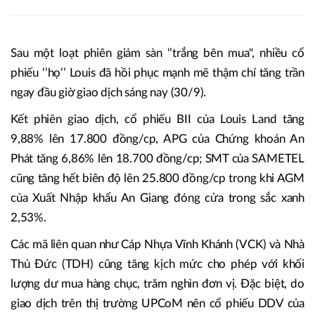
Sau một loạt phiên giảm sàn ‘’trắng bên mua", nhiều cổ
phiếu ‘’họ’’ Louis đã hồi phục mạnh mẽ thậm chí tăng trần
ngay đầu giờ giao dịch sáng nay (30/9).
Kết phiên giao dịch, cổ phiếu BII của Louis Land tăng
9,88% lên 17.800 đồng/cp, APG của Chứng khoán An
Phát tăng 6,86% lên 18.700 đồng/cp; SMT của SAMETEL
cũng tăng hết biên độ lên 25.800 đồng/cp trong khi AGM
của Xuất Nhập khẩu An Giang đóng cửa trong sắc xanh
2,53%.
Các mã liên quan như Cáp Nhựa Vĩnh Khánh (VCK) và Nhà
Thủ Đức (TDH) cũng tăng kịch mức cho phép với khối
lượng dư mua hàng chục, trăm nghìn đơn vị. Đặc biệt, do
giao dịch trên thị trường UPCoM nên cổ phiếu DDV của