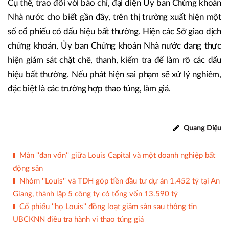
Cụ thể, trao đổi với báo chí, đại diện Ủy ban Chứng khoán
Nhà nước cho biết gần đây, trên thị trường xuất hiện một
số cổ phiếu có dấu hiệu bất thường. Hiện các Sở giao dịch
chứng khoán, Ủy ban Chứng khoán Nhà nước đang thực
hiện giám sát chặt chẽ, thanh, kiểm tra để làm rõ các dấu
hiệu bất thường. Nếu phát hiện sai phạm sẽ xử lý nghiêm,
đặc biệt là các trường hợp thao túng, làm giá.
Quang Diệu
Màn ''đan vốn'' giữa Louis Capital và một doanh nghiệp bất
động sản
Nhóm ''Louis'' và TDH góp tiền đầu tư dự án 1.452 tỷ tại An
Giang, thành lập 5 công ty có tổng vốn 13.590 tỷ
Cổ phiếu ''họ Louis'' đồng loạt giảm sàn sau thông tin
UBCKNN điều tra hành vi thao túng giá