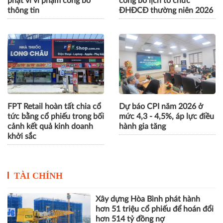
phạt vì vi phạm công bố
công bố lịch tổ chức
thông tin
ĐHĐCĐ thường niên 2026
FPT Retail hoàn tất chia cổ
Dự báo CPI năm 2026 ở
tức bằng cổ phiếu trong bối
mức 4,3 - 4,5%, áp lực điều
cảnh kết quả kinh doanh
hành gia tăng
khởi sắc
TÀI CHÍNH
Xây dựng Hòa Bình phát hành
hơn 51 triệu cổ phiếu để hoán đổi
hơn 514 tỷ đồng nợ