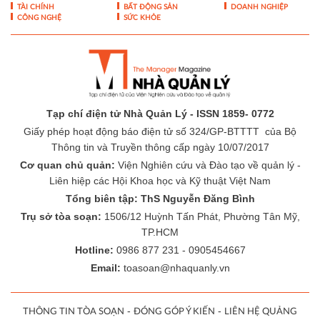
TÀI CHÍNH
BẤT ĐỘNG SẢN
DOANH NGHIỆP
CÔNG NGHỆ
SỨC KHỎE
Tạp chí điện tử Nhà Quản Lý - ISSN 1859- 0772
Giấy phép hoạt động báo điện tử số 324/GP-BTTTT của Bộ
Thông tin và Truyền thông cấp ngày 10/07/2017
Cơ quan chủ quản:
Viện Nghiên cứu và Đào tạo về quản lý -
Liên hiệp các Hội Khoa học và Kỹ thuật Việt Nam
Tổng biên tập: ThS Nguyễn Đăng Bình
Trụ sở tòa soạn:
1506/12 Huỳnh Tấn Phát, Phường Tân Mỹ,
TP.HCM
Hotline:
0986 877 231 - 0905454667
Email:
toasoan@nhaquanly.vn
-
-
THÔNG TIN TÒA SOẠN
ĐÓNG GÓP Ý KIẾN
LIÊN HỆ QUẢNG