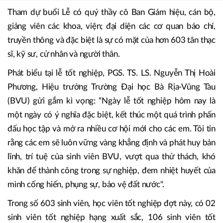
Tham dự buổi Lễ có quý thầy cô Ban Giám hiệu, cán bộ,
giảng viên các khoa, viện; đại diện các cơ quan báo chí,
truyền thông và đặc biệt là sự có mặt của hơn 603 tân thạc
sĩ, kỹ sư, cử nhân và người thân.
Phát biểu tại lễ tốt nghiệp, PGS. TS. LS. Nguyễn Thị Hoài
Phương, Hiệu trưởng Trường Đại học Bà Rịa-Vũng Tàu
(BVU) gửi gắm kì vọng: “Ngày lễ tốt nghiệp hôm nay là
một ngày có ý nghĩa đặc biệt, kết thúc một quá trình phấn
đấu học tập và mở ra nhiều cơ hội mới cho các em. Tôi tin
rằng các em sẽ luôn vững vàng khẳng định và phát huy bản
lĩnh, trí tuệ của sinh viên BVU, vượt qua thử thách, khó
khăn để thành công trong sự nghiệp, đem nhiệt huyết của
mình cống hiến, phụng sự, bảo vệ đất nước".
Trong số 603 sinh viên, học viên tốt nghiệp đợt này, có 02
sinh viên tốt nghiệp hạng xuất sắc, 106 sinh viên tốt