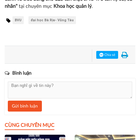
nhân"
tại chuyên mục
Khoa học quản lý
.
BVU
đại học Bà Rịa- Vũng Tàu
Chia sẻ
Bình luận
Gửi bình luận
CÙNG CHUYÊN MỤC