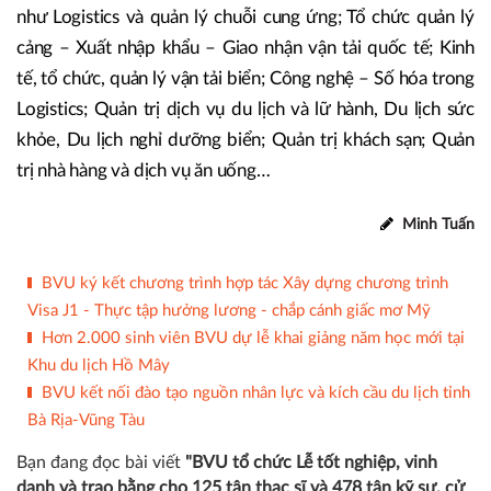
như Logistics và quản lý chuỗi cung ứng; Tổ chức quản lý
cảng – Xuất nhập khẩu – Giao nhận vận tải quốc tế; Kinh
tế, tổ chức, quản lý vận tải biển; Công nghệ – Số hóa trong
Logistics; Quản trị dịch vụ du lịch và lữ hành, Du lịch sức
khỏe, Du lịch nghỉ dưỡng biển; Quản trị khách sạn; Quản
trị nhà hàng và dịch vụ ăn uống…
Minh Tuấn
BVU ký kết chương trình hợp tác Xây dựng chương trình
Visa J1 - Thực tập hưởng lương - chắp cánh giấc mơ Mỹ
Hơn 2.000 sinh viên BVU dự lễ khai giảng năm học mới tại
Khu du lịch Hồ Mây
BVU kết nối đào tạo nguồn nhân lực và kích cầu du lịch tỉnh
Bà Rịa-Vũng Tàu
Bạn đang đọc bài viết
"BVU tổ chức Lễ tốt nghiệp, vinh
danh và trao bằng cho 125 tân thạc sĩ và 478 tân kỹ sư, cử