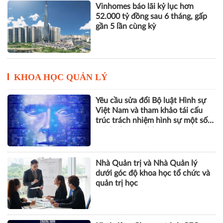
Vinhomes báo lãi kỷ lục hơn
52.000 tỷ đồng sau 6 tháng, gấp
gần 5 lần cùng kỳ
KHOA HỌC QUẢN LÝ
Yêu cầu sửa đổi Bộ luật Hình sự
Việt Nam và tham khảo tái cấu
trúc trách nhiệm hình sự một số
tội danh trong kỷ nguyên trí tuệ
nhân tạo
Nhà Quản trị và Nhà Quản lý
dưới góc độ khoa học tổ chức và
quản trị học