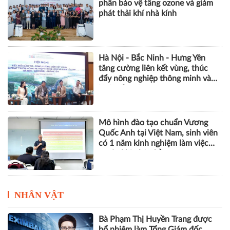
hợp tác thực thi bản quyền trên
môi trường số
Khởi động dự án SMS-MP, góp
phần bảo vệ tầng ozone và giảm
phát thải khí nhà kính
Hà Nội - Bắc Ninh - Hưng Yên
tăng cường liên kết vùng, thúc
đẩy nông nghiệp thông minh và
kinh tế xanh
Mô hình đào tạo chuẩn Vương
Quốc Anh tại Việt Nam, sinh viên
có 1 năm kinh nghiệm làm việc
trước khi nhận bằng