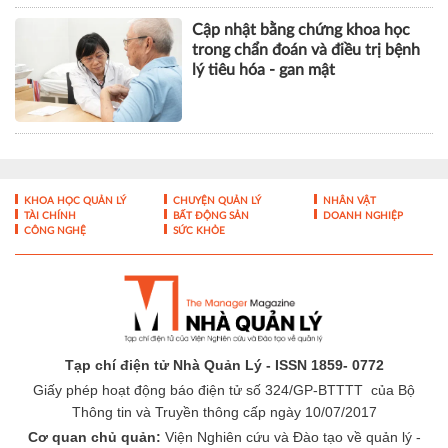
Liên tiếp nhiều ca ung thư đại
tràng được phẫu thuật thành
công bằng robot tại Vinmec Cần
Thơ
Cập nhật bằng chứng khoa học
trong chẩn đoán và điều trị bệnh
lý tiêu hóa - gan mật
KHOA HỌC QUẢN LÝ
CHUYỆN QUẢN LÝ
NHÂN VẬT
TÀI CHÍNH
BẤT ĐỘNG SẢN
DOANH NGHIỆP
CÔNG NGHỆ
SỨC KHỎE