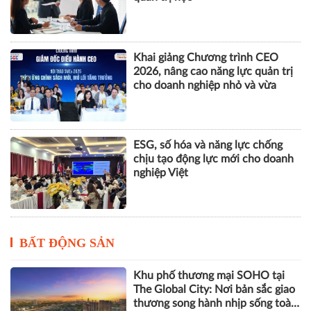
trúc trách nhiệm hình sự một số
tội danh trong kỷ nguyên trí tuệ
nhân tạo
Nhà Quản trị và Nhà Quản lý
dưới góc độ khoa học tổ chức và
quản trị học
Khai giảng Chương trình CEO
2026, nâng cao năng lực quản trị
cho doanh nghiệp nhỏ và vừa
ESG, số hóa và năng lực chống
chịu tạo động lực mới cho doanh
nghiệp Việt