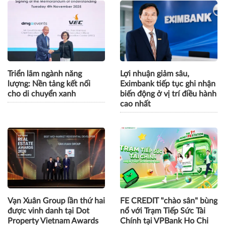
Savan 1 và hành trình 25
Trước giờ G: VPBank Ho
năm của một tài sản nhiều
Chi Minh City Music Half
tỷ đô
Marathon 2026 thu hút
đông đảo giới trẻ
Triển lãm ngành năng
Lợi nhuận giảm sâu,
lượng: Nền tảng kết nối
Eximbank tiếp tục ghi nhận
cho di chuyển xanh
biến động ở vị trí điều hành
cao nhất