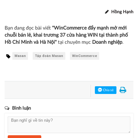
hợp với các nhà cung cấp lớn như: Công Ty TNHH Johnson
& Johnson VN, Công Ty TNHH Thương Mại Sản Xuất Khăn
Giấy Trung Thành, Công Ty TNHH Tiến Hiếu​, Công Ty CP
Quảng Cáo Thương Mại Đồng Xanh, Công Ty TNHH FT
VN, Công Ty CP Dược Mỹ Phẩm VN,...
Hồng Hạnh
Bạn đang đọc bài viết
"WinCommerce đẩy mạnh mở mới
chuỗi bán lẻ, khai trương 37 cửa hàng WIN tại thành phố
Hồ Chí Minh và Hà Nội"
tại chuyên mục
Doanh nghiệp
.
Masan
Tập đoàn Masan
WinCommerce
Chia sẻ