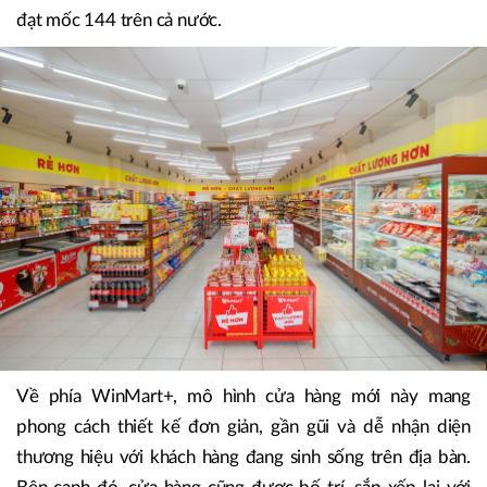
hàng khi đáp ứng cùng lúc các nhu cầu hằng ngày gồm: nhu
yếu phẩm (WinMart+), dịch vụ tài chính (Techcombank),
dịch vụ viễn thông (WinTel) và chăm sóc sắc đẹp
(Hi!Beauty) với nhiều thương hiệu hóa mỹ phẩm uy tín.
Tính đến ngày 30/7/2023, quy mô chuỗi cửa hàng WIN
đạt mốc 144 trên cả nước.