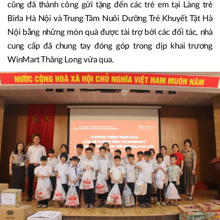
tỉnh thành. Đơn cử như chương trình tặng gạo, tặng hàng
thiết yếu cho các hộ nghèo, gia đình có hoàn cảnh khó
khăn nhân dịp khai trương chuỗi cửa hàng WinMart+ theo
mô hình mới tại các tỉnh, huyện địa phương, với tổng trị giá
quà tặng lên tới hơn 1 tỷ đồng. Ngoài ra, WinCommerce
cũng đã thành công gửi tặng đến các trẻ em tại Làng trẻ
Birla Hà Nội và Trung Tâm Nuôi Dưỡng Trẻ Khuyết Tật Hà
Nội bằng những món quà được tài trợ bởi các đối tác, nhà
cung cấp đã chung tay đóng góp trong dịp khai trương
WinMart Thăng Long vừa qua.