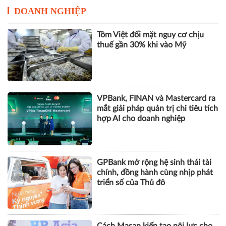
Hơn 1.000 căn nhà tại dự án Aqua
City đang thế chấp ngân hàng,
chủ đầu tư nói gì?
DOANH NGHIỆP
Tôm Việt đối mặt nguy cơ chịu
thuế gần 30% khi vào Mỹ
VPBank, FINAN và Mastercard ra
mắt giải pháp quản trị chi tiêu tích
hợp AI cho doanh nghiệp