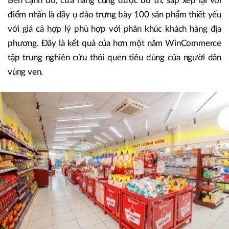
Về phía WinMart+, mô hình cửa hàng mới này mang
phong cách thiết kế đơn giản, gần gũi và dễ nhận diện
thương hiệu với khách hàng đang sinh sống trên địa bàn.
Bên cạnh đó, cửa hàng cũng được bố trí, sắp xếp lại với
điểm nhấn là dãy ụ đảo trưng bày 100 sản phẩm thiết yếu
với giá cả hợp lý phù hợp với phân khúc khách hàng địa
phương. Đây là kết quả của hơn một năm WinCommerce
tập trung nghiên cứu thói quen tiêu dùng của người dân
vùng ven.