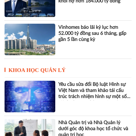
đồng trở thành điểm tựa lợi
nhuận
THACO của ông Trần Bá Dương
lãi lớn trở lại nhưng vẫn "gánh"
khối nợ hơn 164.000 tỷ đồng
Vinhomes báo lãi kỷ lục hơn
52.000 tỷ đồng sau 6 tháng, gấp
gần 5 lần cùng kỳ
KHOA HỌC QUẢN LÝ
Yêu cầu sửa đổi Bộ luật Hình sự
Việt Nam và tham khảo tái cấu