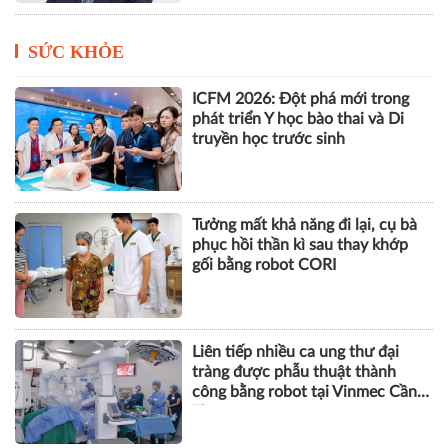
Vingroup tái bổ nhiệm CEO
Nguyễn Việt Quang, VinFast lần
đầu vượt mốc 115.000 xe sau nửa
năm
SỨC KHỎE
ICFM 2026: Đột phá mới trong
phát triển Y học bào thai và Di
truyền học trước sinh
Tưởng mất khả năng đi lại, cụ bà
phục hồi thần kì sau thay khớp
gối bằng robot CORI