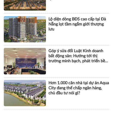
BẤT ĐỘNG SẢN
Khu phố thương mại SOHO tại
The Global City: Nơi bản sắc giao
thương song hành nhịp sống toàn
cầu
Lộ diện dòng BĐS cao cấp tại Đà
Nẵng lọt tầm ngắm giới thượng
lưu
Góp ý sửa đổi Luật Kinh doanh
bất động sản: Hướng tới thị
trường minh bạch, phát triển bền
vững