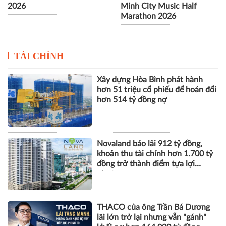
Vạn Xuân Group lần thứ hai
FE CREDIT "chào sân" bùng
được vinh danh tại Dot
nổ với Trạm Tiếp Sức Tài
Property Vietnam Awards
Chính tại VPBank Ho Chi
2026
Minh City Music Half
Marathon 2026
TÀI CHÍNH
Xây dựng Hòa Bình phát hành
hơn 51 triệu cổ phiếu để hoán đổi
hơn 514 tỷ đồng nợ
Novaland báo lãi 912 tỷ đồng,
khoản thu tài chính hơn 1.700 tỷ