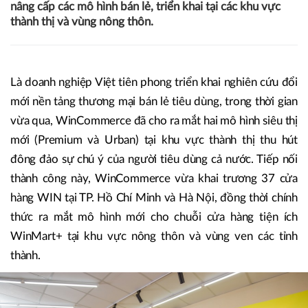
04/08/2023 12:35
Hồng Hạnh
Từ cuối tháng 5/2023, Công ty Cổ phần Dịch vụ Thương
mại Tổng hợp WinCommerce (đơn vị chủ quản chuỗi bán
lẻ WinMart/WinMart+/WIN) tập trung đa dạng hóa,
nâng cấp các mô hình bán lẻ, triển khai tại các khu vực
thành thị và vùng nông thôn.
Là doanh nghiệp Việt tiên phong triển khai nghiên cứu đổi
mới nền tảng thương mại bán lẻ tiêu dùng, trong thời gian
vừa qua, WinCommerce đã cho ra mắt hai mô hình siêu thị
mới (Premium và Urban) tại khu vực thành thị thu hút
đông đảo sự chú ý của người tiêu dùng cả nước. Tiếp nối
thành công này, WinCommerce vừa khai trương 37 cửa
hàng WIN tại TP. Hồ Chí Minh và Hà Nội, đồng thời chính