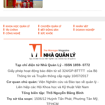
Nam
KHOA HỌC QUẢN LÝ
CHUYỆN QUẢN LÝ
NHÂN VẬT
TÀI CHÍNH
BẤT ĐỘNG SẢN
DOANH NGHIỆP
CÔNG NGHỆ
SỨC KHỎE
Tạp chí điện tử Nhà Quản Lý - ISSN 1859- 0772
Giấy phép hoạt động báo điện tử số 324/GP-BTTTT của Bộ
Thông tin và Truyền thông cấp ngày 10/07/2017
Cơ quan chủ quản:
Viện Nghiên cứu và Đào tạo về quản lý -
Liên hiệp các Hội Khoa học và Kỹ thuật Việt Nam
Tổng biên tập: ThS Nguyễn Đăng Bình
Trụ sở tòa soạn:
1506/12 Huỳnh Tấn Phát, Phường Tân Mỹ,
TP.HCM