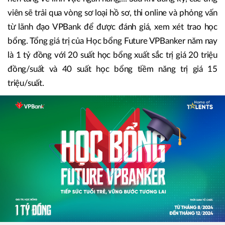
viên sẽ trải qua vòng sơ loại hồ sơ, thi online và phỏng vấn
từ lãnh đạo VPBank để được đánh giá, xem xét trao học
bổng. Tổng giá trị của Học bổng Future VPBanker năm nay
là 1 tỷ đồng với 20 suất học bổng xuất sắc trị giá 20 triệu
đồng/suất và 40 suất học bổng tiềm năng trị giá 15
triệu/suất.