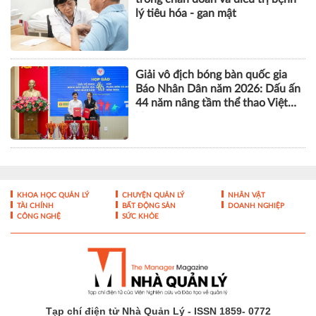
lý tiêu hóa - gan mật
Giải vô địch bóng bàn quốc gia
Báo Nhân Dân năm 2026: Dấu ấn
44 năm nâng tầm thể thao Việt
Nam
KHOA HỌC QUẢN LÝ
CHUYỆN QUẢN LÝ
NHÂN VẬT
TÀI CHÍNH
BẤT ĐỘNG SẢN
DOANH NGHIỆP
CÔNG NGHỆ
SỨC KHỎE
Tạp chí điện tử Nhà Quản Lý - ISSN 1859- 0772