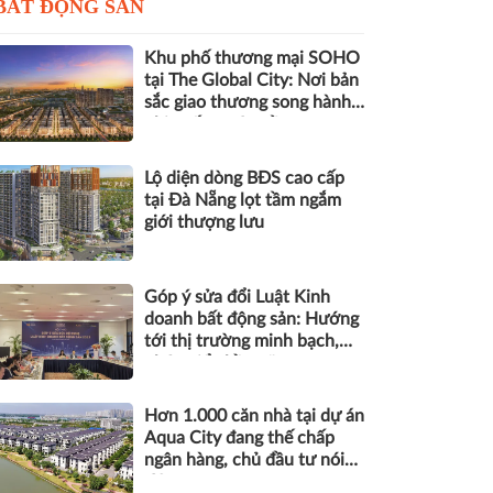
BẤT ĐỘNG SẢN
Khu phố thương mại SOHO
tại The Global City: Nơi bản
sắc giao thương song hành
nhịp sống toàn cầu
Lộ diện dòng BĐS cao cấp
tại Đà Nẵng lọt tầm ngắm
giới thượng lưu
Góp ý sửa đổi Luật Kinh
doanh bất động sản: Hướng
tới thị trường minh bạch,
phát triển bền vững
Hơn 1.000 căn nhà tại dự án
Aqua City đang thế chấp
ngân hàng, chủ đầu tư nói
gì?