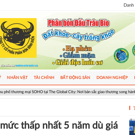
Danh 
Ý
NHÂN VẬT
TÀI CHÍNH
BẤT ĐỘNG SẢN
DOANH NGHIỆP
SOHO tại The Global City: Nơi bản sắc giao thương song hành nhịp sống toàn c
 mức thấp nhất 5 năm dù giá