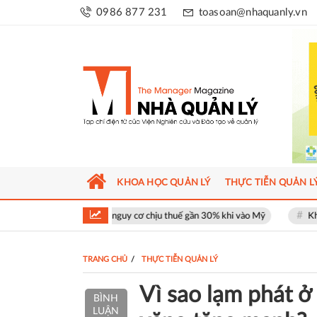
0986 877 231
toasoan@nhaquanly.vn
KHOA HỌC QUẢN LÝ
THỰC TIỄN QUẢN L
t đối mặt nguy cơ chịu thuế gần 30% khi vào Mỹ
Khu phố thương mại 
TRANG CHỦ
THỰC TIỄN QUẢN LÝ
Vì sao lạm phát ở
BÌNH
LUẬN