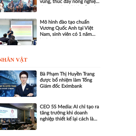
vùng, thúc đẩy nông nghiệp
thông minh và kinh tế xanh
Mô hình đào tạo chuẩn
Vương Quốc Anh tại Việt
Nam, sinh viên có 1 năm
kinh nghiệm làm việc trước
khi nhận bằng
NHÂN VẬT
Bà Phạm Thị Huyền Trang
được bổ nhiệm làm Tổng
Giám đốc Eximbank
CEO 5S Media: AI chỉ tạo ra
tăng trưởng khi doanh
nghiệp thiết kế lại cách làm
việc