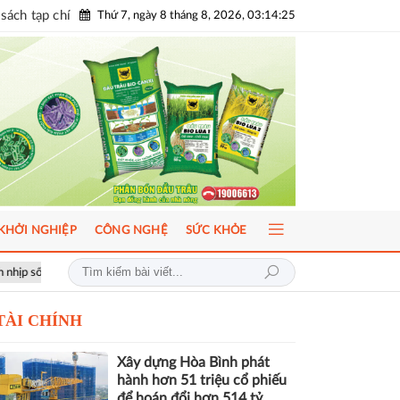
sách tạp chí
Thứ 7, ngày 8 tháng 8, 2026, 03:14:26
KHỞI NGHIỆP
CÔNG NGHỆ
SỨC KHỎE
ầu
ICFM 2026: Đột phá mới trong phát triển Y học bào thai và Di truy
TÀI CHÍNH
Xây dựng Hòa Bình phát
hành hơn 51 triệu cổ phiếu
để hoán đổi hơn 514 tỷ