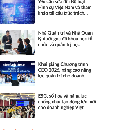
Yêu cầu sửa đổi Bộ luật
Hình sự Việt Nam và tham
khảo tái cấu trúc trách
nhiệm hình sự một số tội
danh trong kỷ nguyên trí tuệ
nhân tạo
Nhà Quản trị và Nhà Quản
lý dưới góc độ khoa học tổ
chức và quản trị học
Khai giảng Chương trình
CEO 2026, nâng cao năng
lực quản trị cho doanh
nghiệp nhỏ và vừa
ESG, số hóa và năng lực
chống chịu tạo động lực mới
cho doanh nghiệp Việt