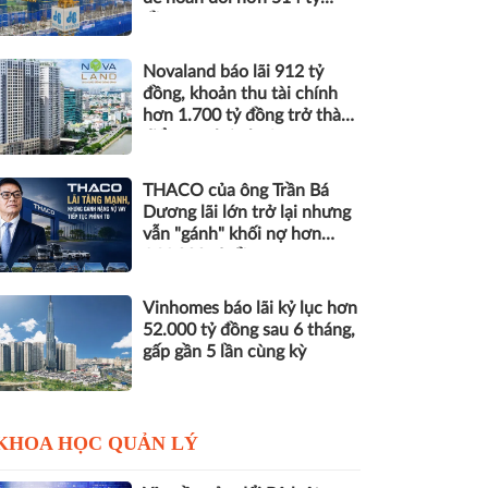
đồng nợ
Novaland báo lãi 912 tỷ
đồng, khoản thu tài chính
hơn 1.700 tỷ đồng trở thành
điểm tựa lợi nhuận
THACO của ông Trần Bá
Dương lãi lớn trở lại nhưng
vẫn "gánh" khối nợ hơn
164.000 tỷ đồng
Vinhomes báo lãi kỷ lục hơn
52.000 tỷ đồng sau 6 tháng,
gấp gần 5 lần cùng kỳ
KHOA HỌC QUẢN LÝ