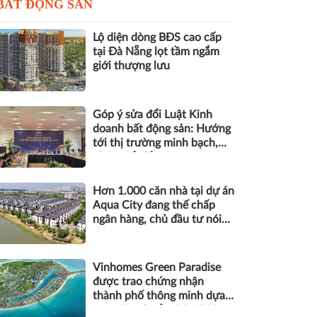
BẤT ĐỘNG SẢN
Lộ diện dòng BĐS cao cấp
tại Đà Nẵng lọt tầm ngắm
giới thượng lưu
Góp ý sửa đổi Luật Kinh
doanh bất động sản: Hướng
tới thị trường minh bạch,
phát triển bền vững
Hơn 1.000 căn nhà tại dự án
Aqua City đang thế chấp
ngân hàng, chủ đầu tư nói
gì?
Vinhomes Green Paradise
được trao chứng nhận
thành phố thông minh dựa
trên tiêu chuẩn ISO 37122