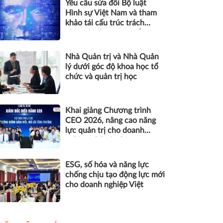
Yêu cầu sửa đổi Bộ luật
Hình sự Việt Nam và tham
khảo tái cấu trúc trách
nhiệm hình sự một số tội
danh trong kỷ nguyên trí tuệ
nhân tạo
Nhà Quản trị và Nhà Quản
lý dưới góc độ khoa học tổ
chức và quản trị học
Khai giảng Chương trình
CEO 2026, nâng cao năng
lực quản trị cho doanh
nghiệp nhỏ và vừa
ESG, số hóa và năng lực
chống chịu tạo động lực mới
cho doanh nghiệp Việt