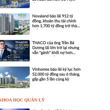
đồng nợ
Novaland báo lãi 912 tỷ
đồng, khoản thu tài chính
hơn 1.700 tỷ đồng trở thành
điểm tựa lợi nhuận
THACO của ông Trần Bá
Dương lãi lớn trở lại nhưng
vẫn "gánh" khối nợ hơn
164.000 tỷ đồng
Vinhomes báo lãi kỷ lục hơn
52.000 tỷ đồng sau 6 tháng,
gấp gần 5 lần cùng kỳ
KHOA HỌC QUẢN LÝ