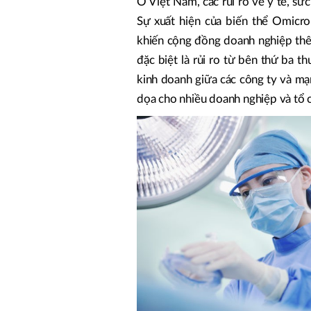
Ở Việt Nam, các rủi ro về y tế, sứ
Sự xuất hiện của biến thể Omicr
khiến cộng đồng doanh nghiệp thêm
đặc biệt là rủi ro từ bên thứ ba 
kinh doanh giữa các công ty và mạ
dọa cho nhiều doanh nghiệp và tổ 