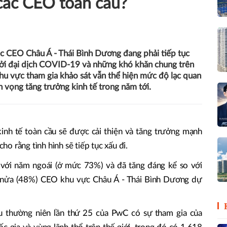
các CEO toàn cầu?
c CEO Châu Á - Thái Bình Dương đang phải tiếp tục
bởi đại dịch COVID-19 và những khó khăn chung trên
hu vực tham gia khảo sát vẫn thể hiện mức độ lạc quan
n vọng tăng trưởng kinh tế trong năm tới.
h tế toàn cầu sẽ được cải thiện và tăng trưởng mạnh
o rằng tình hình sẽ tiếp tục xấu đi.
với năm ngoái (ở mức 73%) và đã tăng đáng kể so với
 nửa (48%) CEO khu vực Châu Á - Thái Bình Dương dự
 thường niên lần thứ 25 của PwC có sự tham gia của