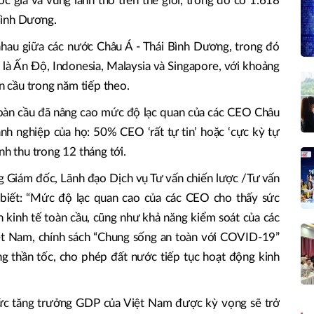
 gia và vùng lãnh thổ trên thế giới, trong đó có 1.618
Bình Dương.
hau giữa các nước Châu Á - Thái Bình Dương, trong đó
 là Ấn Độ, Indonesia, Malaysia và Singapore, với khoảng
 cầu trong năm tiếp theo.
toàn cầu đã nâng cao mức độ lạc quan của các CEO Châu
h nghiệp của họ: 50% CEO ‘rất tự tin’ hoặc ‘cực kỳ tự
nh thu trong 12 tháng tới.
Giám đốc, Lãnh đạo Dịch vụ Tư vấn chiến lược /Tư vấn
biết: “Mức độ lạc quan cao của các CEO cho thấy sức
 kinh tế toàn cầu, cũng như khả năng kiểm soát của các
iệt Nam, chính sách “Chung sống an toàn với COVID-19”
ng thần tốc, cho phép đất nước tiếp tục hoạt động kinh
c tăng trưởng GDP của Việt Nam được kỳ vọng sẽ trở