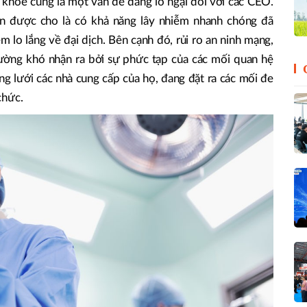
c khỏe cũng là một vấn đề đáng lo ngại đối với các CEO.
on được cho là có khả năng lây nhiễm nhanh chóng đã
 lo lắng về đại dịch. Bên cạnh đó, rủi ro an ninh mạng,
thường khó nhận ra bởi sự phức tạp của các mối quan hệ
ng lưới các nhà cung cấp của họ, đang đặt ra các mối đe
chức.