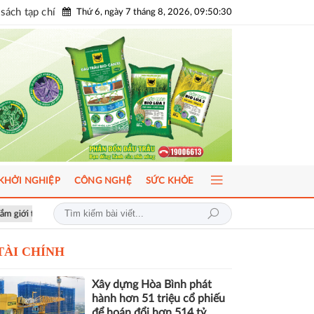
sách tạp chí
Thứ 6, ngày 7 tháng 8, 2026, 09:50:31
KHỞI NGHIỆP
CÔNG NGHỆ
SỨC KHỎE
u
AI-Ready Workforce 2026: Doanh nghiệp tìm lời giải đưa AI vào vận
TÀI CHÍNH
Xây dựng Hòa Bình phát
hành hơn 51 triệu cổ phiếu
để hoán đổi hơn 514 tỷ