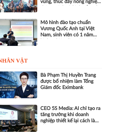
vùng, thúc đẩy nông nghiệp
thông minh và kinh tế xanh
Mô hình đào tạo chuẩn
Vương Quốc Anh tại Việt
Nam, sinh viên có 1 năm
kinh nghiệm làm việc trước
khi nhận bằng
NHÂN VẬT
Bà Phạm Thị Huyền Trang
được bổ nhiệm làm Tổng
Giám đốc Eximbank
CEO 5S Media: AI chỉ tạo ra
tăng trưởng khi doanh
nghiệp thiết kế lại cách làm
việc