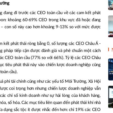
trưởng
 đang đi trước các CEO toàn cầu về các cam kết phát
arbon: khoảng 60-69% CEO trong khu vực đã hoặc đang
rên – con số này cao hơn khoảng 9-13% so với mức được
 kết phát thải ròng bằng 0, số lượng các CEO Châu Á -
g pháp tiếp cận được đánh giá và phê chuẩn một cách
các CEO toàn cầu (77% so với 66%). Tỷ lệ các CEO Châu
c tiêu phát thải này vào chiến lược doanh nghiệp cũng
toàn cầu).
uả phi tài chính cũng như các yếu tố Môi Trường, Xã Hội
được coi trọng hơn nhưng chiến lược doanh nghiệp vẫn
ác chỉ số kinh doanh như sự hài lòng của khách hàng,
óa, số hóa. Các mục tiêu liên quan đến phát thải khí nhà
 đa dạng sắc tộc ít được nhắc đến hơn: chỉ 19% các CEO