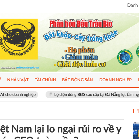
Danh 
Ý
NHÂN VẬT
TÀI CHÍNH
BẤT ĐỘNG SẢN
DOANH NGHIỆP
ệp
Lộ diện dòng BĐS cao cấp tại Đà Nẵng lọt tầm ngắm giới thượng lư
t Nam lại lo ngại rủi ro về y