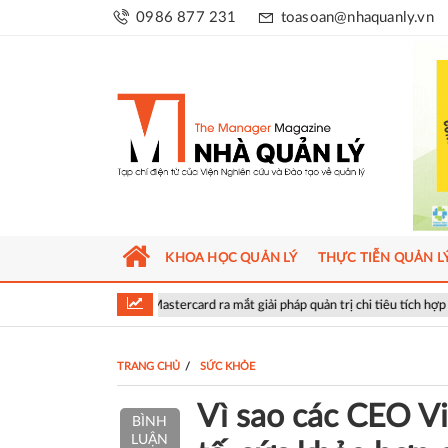
0986 877 231
toasoan@nhaquanly.vn
KHOA HỌC QUẢN LÝ
THỰC TIỄN QUẢN L
AN và Mastercard ra mắt giải pháp quản trị chi tiêu tích hợp AI cho doanh nghi
TRANG CHỦ
SỨC KHỎE
Vì sao các CEO Việ
BÌNH
LUẬN