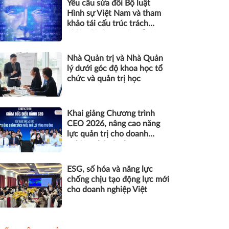
Yêu cầu sửa đổi Bộ luật
Hình sự Việt Nam và tham
khảo tái cấu trúc trách
nhiệm hình sự một số tội
danh trong kỷ nguyên trí tuệ
nhân tạo
Nhà Quản trị và Nhà Quản
lý dưới góc độ khoa học tổ
chức và quản trị học
Khai giảng Chương trình
CEO 2026, nâng cao năng
lực quản trị cho doanh
nghiệp nhỏ và vừa
ESG, số hóa và năng lực
chống chịu tạo động lực mới
cho doanh nghiệp Việt