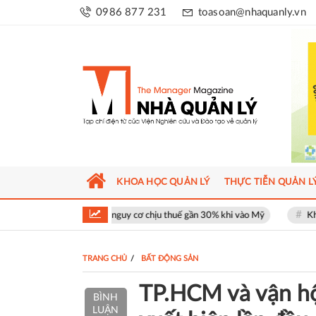
0986 877 231
toasoan@nhaquanly.vn
KHOA HỌC QUẢN LÝ
THỰC TIỄN QUẢN L
t đối mặt nguy cơ chịu thuế gần 30% khi vào Mỹ
Khu phố thương mại 
TRANG CHỦ
BẤT ĐỘNG SẢN
TP.HCM và vận hộ
BÌNH
LUẬN