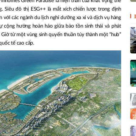
inhomes Green Paradise là hiện thân của khát vọng thế
. Siêu đô thị ESG++ là mắt xích chiến lược trong định
 với các ngành du lịch nghỉ dưỡng xa xỉ và dịch vụ hàng
à sự cộng hưởng hoàn hảo giữa bảo tồn sinh thái và phát
ần Giờ từ một vùng sinh quyển thuần túy thành một “hub”
quốc tế cao cấp.