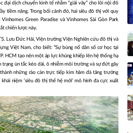
 đại dịch chuyển kinh tế nhằm “giải vây” cho lõi nội đô
y tiềm năng. Trong bối cảnh đó, hai siêu đô thị với quy
à Vinhomes Green Paradise và Vinhomes Sài Gòn Park
ắt chiến lược này.
TS. Lưu Đức Hải, Viện trưởng Viện Nghiên cứu đô thị và
 dựng Việt Nam, cho biết: “Sự bùng nổ dân số cơ học tại
 TP. HCM tạo nên một áp lực khủng khiếp lên hệ thống hạ
nh trạng ùn tắc kéo dài, ô nhiễm môi trường và sự đứt gãy
 thành những rào cản trực tiếp kìm hãm đà tăng trưởng
, khái niệm ‘siêu đô thị thế hệ mới’ mô hình đa cực xuất