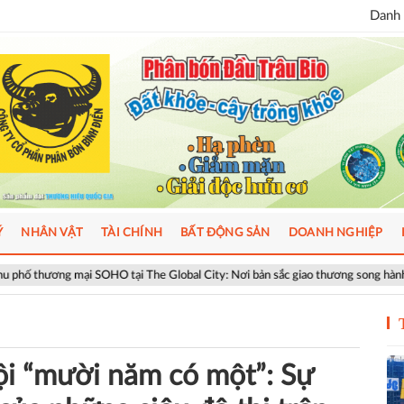
Danh 
Ý
NHÂN VẬT
TÀI CHÍNH
BẤT ĐỘNG SẢN
DOANH NGHIỆP
SOHO tại The Global City: Nơi bản sắc giao thương song hành nhịp sống toàn c
i “mười năm có một”: Sự