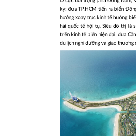
Ở cực đối trọng phía Đông Nam, V
kỷ: đưa TP.HCM tiến ra biển Đông
hướng xoay trục kinh tế hướng biển
hải quốc tế hội tụ. Siêu đô thị l
triển kinh tế biển hiện đại, đưa C
du lịch nghỉ dưỡng và giao thương 