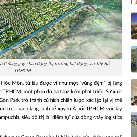
ấn” đang gây chấn động thị trường bất động sản Tây Bắc
TP.HCM.
à Hóc Môn, từ lâu được ví như một “vùng đệm” bị lãng
của TP.HCM, một phần do hạ tầng kém phát triển. Sự xuất
òn Park trở thành cú hích chiến lược, xác lập lại vị thế
rên trục hành lang kinh tế xuyên Á nối TP.HCM với Tây
puchia, siêu đô thị là “điểm tụ” của dòng chảy logistics