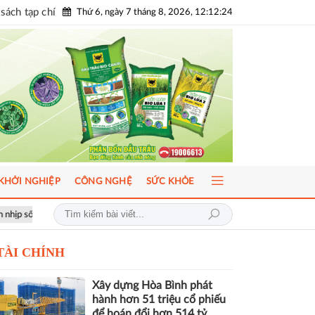
sách tạp chí
Thứ 6, ngày 7 tháng 8, 2026, 12:12:25
KHỞI NGHIỆP
CÔNG NGHỆ
SỨC KHỎE
ầu
ICFM 2026: Đột phá mới trong phát triển Y học bào thai và Di truyề
TÀI CHÍNH
Xây dựng Hòa Bình phát
hành hơn 51 triệu cổ phiếu
để hoán đổi hơn 514 tỷ