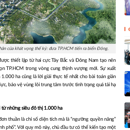
hân của khát vọng thế kỷ: đưa TP.HCM tiến ra biển Đông.
được thiết lập từ hai cực Tây Bắc và Đông Nam tạo nên
rọn TP.HCM trong vòng cung thịnh vượng mới. Sự xuất
 1.000 ha cũng là lời giải thực tế nhất cho bài toán giãn
lực, bảo vệ vùng lõi trung tâm trước tình trạng quá tải hạ
i từ những siêu đô thị 1.000 ha
ơn thuần là chỉ số diện tích mà là “ngưỡng quyền năng”
nh phố”. Với quy mô này, chủ đầu tư có thể kiến tạo một