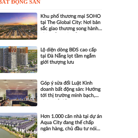
BẤT ĐỘNG SẢN
Khu phố thương mại SOHO
tại The Global City: Nơi bản
sắc giao thương song hành
nhịp sống toàn cầu
Lộ diện dòng BĐS cao cấp
tại Đà Nẵng lọt tầm ngắm
giới thượng lưu
Góp ý sửa đổi Luật Kinh
doanh bất động sản: Hướng
tới thị trường minh bạch,
phát triển bền vững
Hơn 1.000 căn nhà tại dự án
Aqua City đang thế chấp
ngân hàng, chủ đầu tư nói
gì?