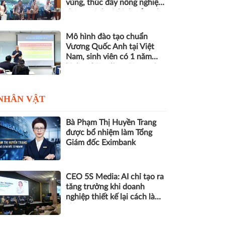
vùng, thúc đẩy nông nghiệp
thông minh và kinh tế xanh
Mô hình đào tạo chuẩn
Vương Quốc Anh tại Việt
Nam, sinh viên có 1 năm
kinh nghiệm làm việc trước
khi nhận bằng
NHÂN VẬT
Bà Phạm Thị Huyền Trang
được bổ nhiệm làm Tổng
Giám đốc Eximbank
CEO 5S Media: AI chỉ tạo ra
tăng trưởng khi doanh
nghiệp thiết kế lại cách làm
việc