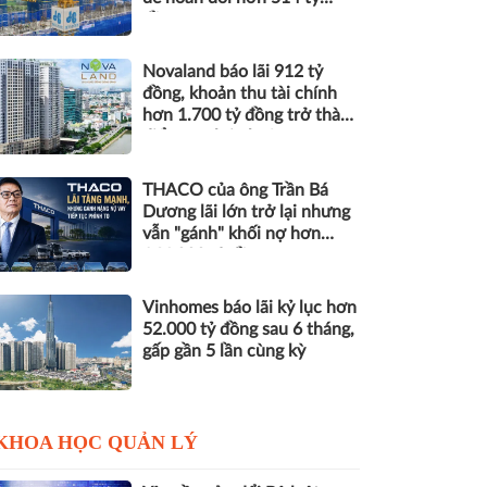
đồng nợ
Novaland báo lãi 912 tỷ
đồng, khoản thu tài chính
hơn 1.700 tỷ đồng trở thành
điểm tựa lợi nhuận
THACO của ông Trần Bá
Dương lãi lớn trở lại nhưng
vẫn "gánh" khối nợ hơn
164.000 tỷ đồng
Vinhomes báo lãi kỷ lục hơn
52.000 tỷ đồng sau 6 tháng,
gấp gần 5 lần cùng kỳ
KHOA HỌC QUẢN LÝ