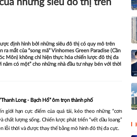
 của những siêu đô thị trên
c định hình bởi những siêu đô thị có quy mô trên
àn ra mắt của “song mã” Vinhomes Green Paradise (Cần
c Môn) không chỉ hiện thực hóa chiến lược đô thị đa
i năm có một” cho những nhà đầu tư nhạy bén với thời
ò “Thanh Long - Bạch Hổ” ôm trọn thành phố
 giới hạn cực điểm của quá tải, kéo theo những “cơn
à chất lượng sống. Chiến lược phát triển “vết dầu loang”
n lỗi thời và được thay thế bằng mô hình đô thị đa cực.