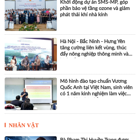
Khởi động dự án SMS-MP, góp
phần bảo vệ tầng ozone và giảm
phát thải khí nhà kính
Hà Nội - Bắc Ninh - Hưng Yên
tăng cường liên kết vùng, thúc
đẩy nông nghiệp thông minh và
kinh tế xanh
Mô hình đào tạo chuẩn Vương
Quốc Anh tại Việt Nam, sinh viên
có 1 năm kinh nghiệm làm việc
trước khi nhận bằng
NHÂN VẬT
Bà Phạm Thị Huyền Trang được