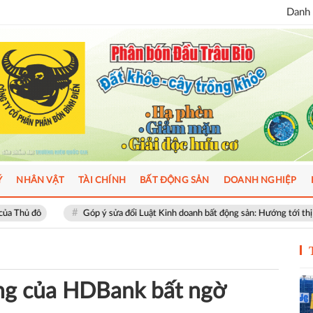
Danh 
Ý
NHÂN VẬT
TÀI CHÍNH
BẤT ĐỘNG SẢN
DOANH NGHIỆP
Góp ý sửa đổi Luật Kinh doanh bất động sản: Hướng tới thị trường minh bạch, 
ng của HDBank bất ngờ