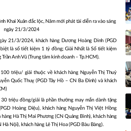
nh Khai Xuân đắc lộc, Năm mới phát tài diễn ra vào sáng
ngày 21/3/2024
ngày 21/3/2024, khách hàng Dương Hoàng Dinh (PGD
biệt là sổ tiết kiệm 1 tỷ đồng; Giải Nhất là Sổ tiết kiệm
g Trần Anh Vũ (Trung tâm kinh doanh – Tp.HCM).
giá 100 triệu/ giải thuộc về khách hàng Nguyễn Thị Thuỷ
uyễn Quốc Thuỵ (PGD Tây Hồ – CN Ba Đình) và khách
HCM)
giá 30 triệu đồng/giải là phần thưởng may mắn dành tặng
 (PGD Hoàng Diệu), khách hàng Nguyễn Thị Việt Hồng
 hàng Hà Thị Mai Phương (CN Quảng Bình), khách hàng
Hà Nội), khách hàng Lê Thị Hoa (PGD Bàu Bàng).