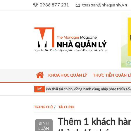
0986 877 231
toasoan@nhaquanly.vn
KHOA HỌC QUẢN LÝ
THỰC TIỄN QUẢN L
g hệ sinh thái tài chính, đồng hành cùng nhịp phát triển số của Thủ đô
TRANG CHỦ
TÀI CHÍNH
Thêm 1 khách hà
BÌNH
LUẬN