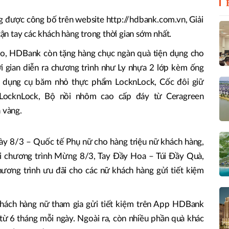
 được công bố trên website http://hdbank.com.vn, Giải
ận tay các khách hàng trong thời gian sớm nhất.
 cao, HDBank còn tặng hàng chục ngàn quà tiện dụng cho
ời gian diễn ra chương trình như Ly nhựa 2 lớp kèm ống
à dụng cụ băm nhỏ thực phẩm LocknLock, Cốc đôi giữ
 LocknLock, Bộ nồi nhôm cao cấp đáy từ Ceragreen
 vàng.
gày 8/3 – Quốc tế Phụ nữ cho hàng triệu nữ khách hàng,
i chương trình Mừng 8/3, Tay Đầy Hoa – Túi Đầy Quà,
ương trình ưu đãi cho các nữ khách hàng gửi tiết kiệm
hách hàng nữ tham gia gửi tiết kiệm trên App HDBank
 từ 6 tháng mỗi ngày. Ngoài ra, còn nhiều phần quà khác