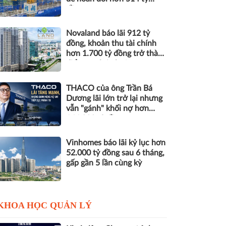
đồng nợ
Novaland báo lãi 912 tỷ
đồng, khoản thu tài chính
hơn 1.700 tỷ đồng trở thành
điểm tựa lợi nhuận
THACO của ông Trần Bá
Dương lãi lớn trở lại nhưng
vẫn "gánh" khối nợ hơn
164.000 tỷ đồng
Vinhomes báo lãi kỷ lục hơn
52.000 tỷ đồng sau 6 tháng,
gấp gần 5 lần cùng kỳ
KHOA HỌC QUẢN LÝ