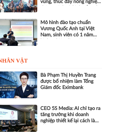
vùng, thúc đẩy nông nghiệp
thông minh và kinh tế xanh
Mô hình đào tạo chuẩn
Vương Quốc Anh tại Việt
Nam, sinh viên có 1 năm
kinh nghiệm làm việc trước
khi nhận bằng
NHÂN VẬT
Bà Phạm Thị Huyền Trang
được bổ nhiệm làm Tổng
Giám đốc Eximbank
CEO 5S Media: AI chỉ tạo ra
tăng trưởng khi doanh
nghiệp thiết kế lại cách làm
việc