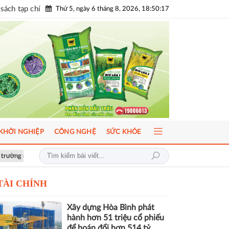
sách tạp chí
Thứ 5, ngày 6 tháng 8, 2026, 18:50:19
KHỞI NGHIỆP
CÔNG NGHỆ
SỨC KHỎE
phát triển bền vững
Hơn 1.000 căn nhà tại dự án Aqua City đang thế ch
TÀI CHÍNH
Xây dựng Hòa Bình phát
hành hơn 51 triệu cổ phiếu
để hoán đổi hơn 514 tỷ