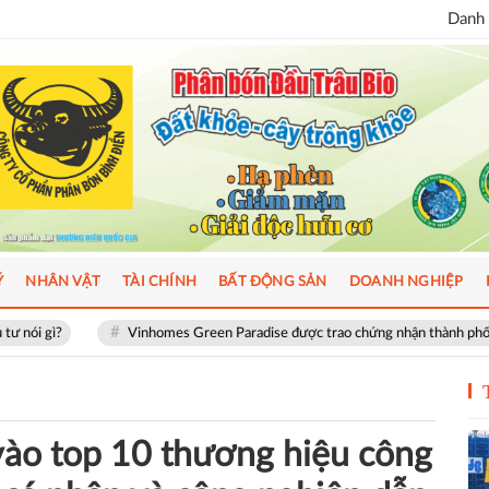
Danh 
Ý
NHÂN VẬT
TÀI CHÍNH
BẤT ĐỘNG SẢN
DOANH NGHIỆP
inhomes Green Paradise được trao chứng nhận thành phố thông minh dựa trên 
vào top 10 thương hiệu công