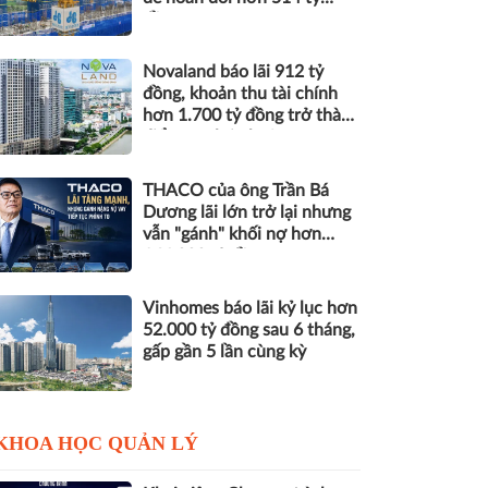
đồng nợ
Novaland báo lãi 912 tỷ
đồng, khoản thu tài chính
hơn 1.700 tỷ đồng trở thành
điểm tựa lợi nhuận
THACO của ông Trần Bá
Dương lãi lớn trở lại nhưng
vẫn "gánh" khối nợ hơn
164.000 tỷ đồng
Vinhomes báo lãi kỷ lục hơn
52.000 tỷ đồng sau 6 tháng,
gấp gần 5 lần cùng kỳ
KHOA HỌC QUẢN LÝ