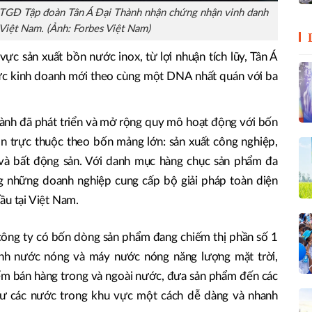
GĐ Tập đoàn Tân Á Đại Thành nhận chứng nhận vinh danh
Việt Nam. (Ảnh: Forbes Việt Nam)
vực sản xuất bồn nước inox, từ lợi nhuận tích lũy, Tân Á
vực kinh doanh mới theo cùng một DNA nhất quán với ba
ành đã phát triển và mở rộng quy mô hoạt động với bốn
n trực thuộc theo bốn mảng lớn: sản xuất công nghiệp,
 và bất động sản. Với danh mục hàng chục sản phẩm đa
ng những doanh nghiệp cung cấp bộ giải pháp toàn diện
ầu tại Việt Nam.
 công ty có bốn dòng sản phẩm đang chiếm thị phần số 1
ình nước nóng và máy nước nóng năng lượng mặt trời,
ểm bán hàng trong và ngoài nước, đưa sản phẩm đến các
hư các nước trong khu vực một cách dễ dàng và nhanh