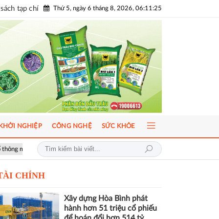
sách tạp chí
Thứ 5, ngày 6 tháng 8, 2026, 06:11:27
KHỞI NGHIỆP
CÔNG NGHỆ
SỨC KHỎE
tiêu chuẩn ISO 37122
Thị trường BĐS trong chu kỳ mới: Cuộc đua về c
TÀI CHÍNH
Xây dựng Hòa Bình phát
hành hơn 51 triệu cổ phiếu
để hoán đổi hơn 514 tỷ