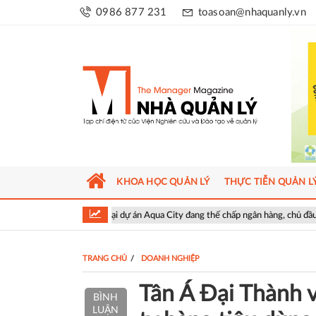
0986 877 231
toasoan@nhaquanly.vn
KHOA HỌC QUẢN LÝ
THỰC TIỄN QUẢN L
nhà tại dự án Aqua City đang thế chấp ngân hàng, chủ đầu tư nói gì?
V
TRANG CHỦ
DOANH NGHIỆP
Tân Á Đại Thành 
BÌNH
LUẬN