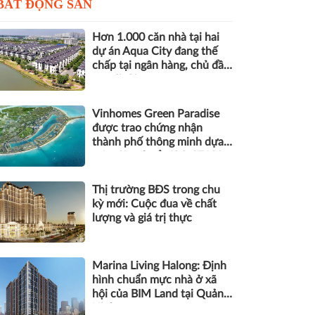
BẤT ĐỘNG SẢN
Hơn 1.000 căn nhà tại hai
dự án Aqua City đang thế
chấp tại ngân hàng, chủ đầu
tư nói gì?
Vinhomes Green Paradise
được trao chứng nhận
thành phố thông minh dựa
trên tiêu chuẩn ISO 37122
Thị trường BĐS trong chu
kỳ mới: Cuộc đua về chất
lượng và giá trị thực
Marina Living Halong: Định
hình chuẩn mực nhà ở xã
hội của BIM Land tại Quảng
Ninh