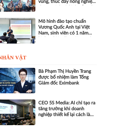
vùng, thúc đẩy nông nghiệp
thông minh và kinh tế xanh
Mô hình đào tạo chuẩn
Vương Quốc Anh tại Việt
Nam, sinh viên có 1 năm
kinh nghiệm làm việc trước
khi nhận bằng
NHÂN VẬT
Bà Phạm Thị Huyền Trang
được bổ nhiệm làm Tổng
Giám đốc Eximbank
CEO 5S Media: AI chỉ tạo ra
tăng trưởng khi doanh
nghiệp thiết kế lại cách làm
việc