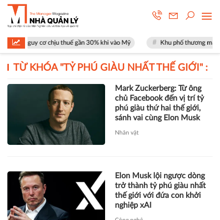
ặt nguy cơ chịu thuế gần 30% khi vào Mỹ
Khu phố thương mại SOHO tạ
TỪ KHÓA "
TỶ PHÚ GIÀU NHẤT THẾ GIỚI
" :
Mark Zuckerberg: Từ ông
chủ Facebook đến vị trí tỷ
phú giàu thứ hai thế giới,
sánh vai cùng Elon Musk
Nhân vật
Elon Musk lội ngược dòng
trở thành tỷ phú giàu nhất
thế giới với đứa con khởi
nghiệp xAI