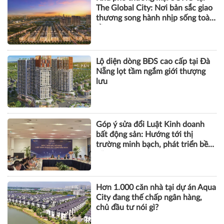
The Global City: Nơi bản sắc giao
thương song hành nhịp sống toàn
cầu
Lộ diện dòng BĐS cao cấp tại Đà
Nẵng lọt tầm ngắm giới thượng
lưu
Góp ý sửa đổi Luật Kinh doanh
bất động sản: Hướng tới thị
trường minh bạch, phát triển bền
vững
Hơn 1.000 căn nhà tại dự án Aqua
City đang thế chấp ngân hàng,
chủ đầu tư nói gì?