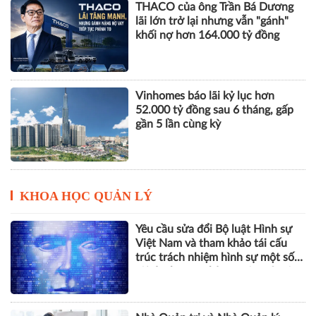
THACO của ông Trần Bá Dương
lãi lớn trở lại nhưng vẫn "gánh"
khối nợ hơn 164.000 tỷ đồng
Vinhomes báo lãi kỷ lục hơn
52.000 tỷ đồng sau 6 tháng, gấp
gần 5 lần cùng kỳ
KHOA HỌC QUẢN LÝ
Yêu cầu sửa đổi Bộ luật Hình sự
Việt Nam và tham khảo tái cấu
trúc trách nhiệm hình sự một số
tội danh trong kỷ nguyên trí tuệ
nhân tạo