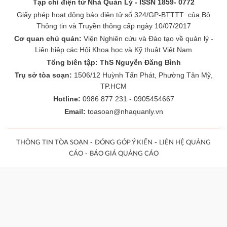
Tạp chí điện tử Nhà Quản Lý - ISSN 1859- 0772
Giấy phép hoạt động báo điện tử số 324/GP-BTTTT của Bộ
Thông tin và Truyền thông cấp ngày 10/07/2017
Cơ quan chủ quản:
Viện Nghiên cứu và Đào tạo về quản lý -
Liên hiệp các Hội Khoa học và Kỹ thuật Việt Nam
Tổng biên tập: ThS Nguyễn Đăng Bình
Trụ sở tòa soạn:
1506/12 Huỳnh Tấn Phát, Phường Tân Mỹ,
TP.HCM
Hotline:
0986 877 231 - 0905454667
Email:
toasoan@nhaquanly.vn
-
-
THÔNG TIN TÒA SOẠN
ĐÓNG GÓP Ý KIẾN
LIÊN HỆ QUẢNG
-
CÁO
BÁO GIÁ QUẢNG CÁO