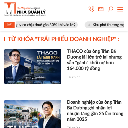
t nguy cơ chịu thuế gần 30% khi vào Mỹ
Khu phố thương mại SOHO tại
TỪ KHÓA "
TRÁI PHIẾU DOANH NGHIỆP
" :
THACO của ông Trần Bá
Dương lãi lớn trở lại nhưng
vẫn "gánh" khối nợ hơn
164.000 tỷ đồng
Tài chính
Doanh nghiệp của ông Trần
Bá Dương ghi nhận lợi
nhuận tăng gần 25 lần trong
năm 2025