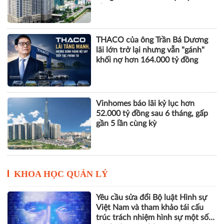
nhuận
THACO của ông Trần Bá Dương
lãi lớn trở lại nhưng vẫn "gánh"
khối nợ hơn 164.000 tỷ đồng
Vinhomes báo lãi kỷ lục hơn
52.000 tỷ đồng sau 6 tháng, gấp
gần 5 lần cùng kỳ
KHOA HỌC QUẢN LÝ
Yêu cầu sửa đổi Bộ luật Hình sự
Việt Nam và tham khảo tái cấu
trúc trách nhiệm hình sự một số