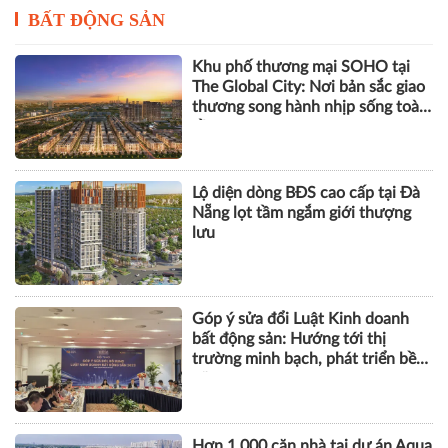
BẤT ĐỘNG SẢN
Khu phố thương mại SOHO tại
The Global City: Nơi bản sắc giao
thương song hành nhịp sống toàn
cầu
Lộ diện dòng BĐS cao cấp tại Đà
Nẵng lọt tầm ngắm giới thượng
lưu
Góp ý sửa đổi Luật Kinh doanh
bất động sản: Hướng tới thị
trường minh bạch, phát triển bền
vững
Hơn 1.000 căn nhà tại dự án Aqua